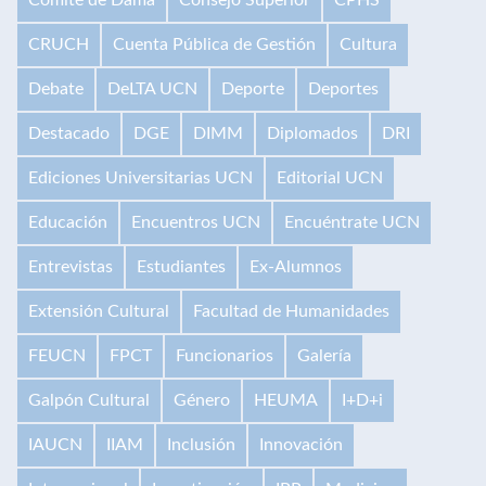
CRUCH
Cuenta Pública de Gestión
Cultura
Debate
DeLTA UCN
Deporte
Deportes
Destacado
DGE
DIMM
Diplomados
DRI
Ediciones Universitarias UCN
Editorial UCN
Educación
Encuentros UCN
Encuéntrate UCN
Entrevistas
Estudiantes
Ex-Alumnos
Extensión Cultural
Facultad de Humanidades
FEUCN
FPCT
Funcionarios
Galería
Galpón Cultural
Género
HEUMA
I+D+i
IAUCN
IIAM
Inclusión
Innovación