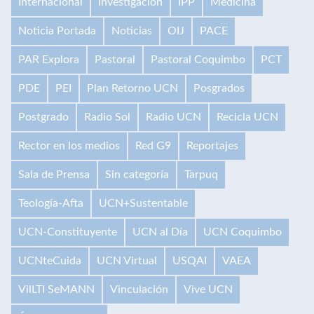
Internacional
Investigación
IPP
Medicina
Noticia Portada
Noticias
OIJ
PACE
PAR Explora
Pastoral
Pastoral Coquimbo
PCT
PDE
PEI
Plan Retorno UCN
Posgrados
Postgrado
Radio Sol
Radio UCN
Recicla UCN
Rector en los medios
Red G9
Reportajes
Sala de Prensa
Sin categoría
Tarpuq
Teología-Afta
UCN+Sustentable
UCN-Constituyente
UCN al Día
UCN Coquimbo
UCNteCuida
UCN Virtual
USQAI
VAEA
VilLTI SeMANN
Vinculación
Vive UCN