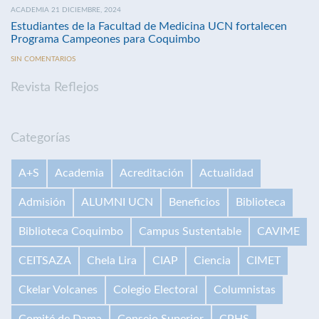
ACADEMIA 21 DICIEMBRE, 2024
Estudiantes de la Facultad de Medicina UCN fortalecen
Programa Campeones para Coquimbo
SIN COMENTARIOS
Revista Reflejos
Categorías
A+S
Academia
Acreditación
Actualidad
Admisión
ALUMNI UCN
Beneficios
Biblioteca
Biblioteca Coquimbo
Campus Sustentable
CAVIME
CEITSAZA
Chela Lira
CIAP
Ciencia
CIMET
Ckelar Volcanes
Colegio Electoral
Columnistas
Comité de Dama
Consejo Superior
CPHS