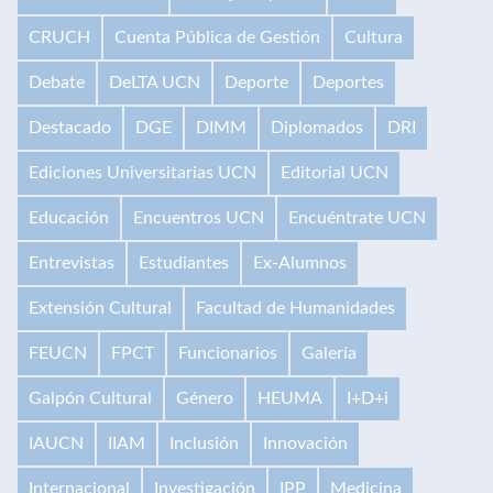
CRUCH
Cuenta Pública de Gestión
Cultura
Debate
DeLTA UCN
Deporte
Deportes
Destacado
DGE
DIMM
Diplomados
DRI
Ediciones Universitarias UCN
Editorial UCN
Educación
Encuentros UCN
Encuéntrate UCN
Entrevistas
Estudiantes
Ex-Alumnos
Extensión Cultural
Facultad de Humanidades
FEUCN
FPCT
Funcionarios
Galería
Galpón Cultural
Género
HEUMA
I+D+i
IAUCN
IIAM
Inclusión
Innovación
Internacional
Investigación
IPP
Medicina