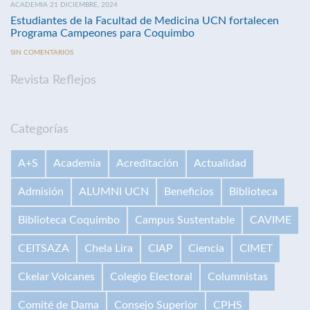
ACADEMIA 21 DICIEMBRE, 2024
Estudiantes de la Facultad de Medicina UCN fortalecen
Programa Campeones para Coquimbo
SIN COMENTARIOS
Revista Reflejos
Categorías
A+S
Academia
Acreditación
Actualidad
Admisión
ALUMNI UCN
Beneficios
Biblioteca
Biblioteca Coquimbo
Campus Sustentable
CAVIME
CEITSAZA
Chela Lira
CIAP
Ciencia
CIMET
Ckelar Volcanes
Colegio Electoral
Columnistas
Comité de Dama
Consejo Superior
CPHS