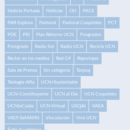
Noticia Portada
Noticias
OIJ
PACE
PAR Explora
Pastoral
Pastoral Coquimbo
PCT
PDE
PEI
Plan Retorno UCN
Posgrados
Postgrado
Radio Sol
Radio UCN
Recicla UCN
Rector en los medios
Red G9
Reportajes
Sala de Prensa
Sin categoría
Tarpuq
Teología-Afta
UCN+Sustentable
UCN-Constituyente
UCN al Día
UCN Coquimbo
UCNteCuida
UCN Virtual
USQAI
VAEA
VilLTI SeMANN
Vinculación
Vive UCN
Éxito Académico