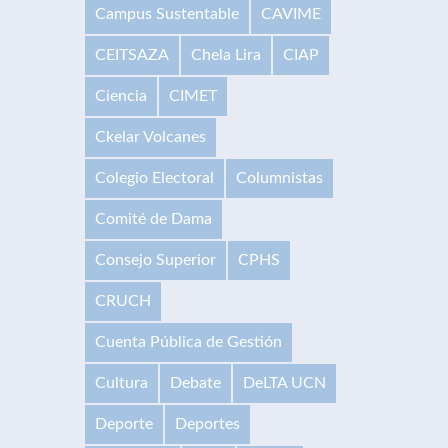
Campus Sustentable
CAVIME
CEITSAZA
Chela Lira
CIAP
Ciencia
CIMET
Ckelar Volcanes
Colegio Electoral
Columnistas
Comité de Dama
Consejo Superior
CPHS
CRUCH
Cuenta Pública de Gestión
Cultura
Debate
DeLTA UCN
Deporte
Deportes