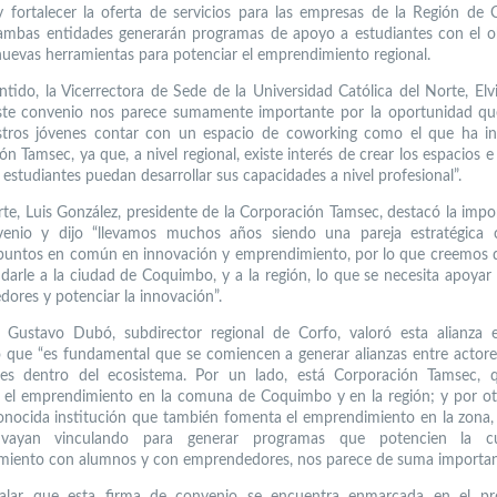
 y fortalecer la oferta de servicios para las empresas de la Región de
mbas entidades generarán programas de apoyo a estudiantes con el o
nuevas herramientas para potenciar el emprendimiento regional.
ntido, la Vicerrectora de Sede de la Universidad Católica del Norte, Elvir
ste convenio nos parece sumamente importante por la oportunidad que
stros jóvenes contar con un espacio de coworking como el que ha ins
n Tamsec, ya que, a nivel regional, existe interés de crear los espacios e
 estudiantes puedan desarrollar sus capacidades a nivel profesional”.
rte, Luis González, presidente de la Corporación Tamsec, destacó la impo
venio y dijo “llevamos muchos años siendo una pareja estratégica
untos en común en innovación y emprendimiento, por lo que creemos 
arle a la ciudad de Coquimbo, y a la región, lo que se necesita apoya
ores y potenciar la innovación”.
 Gustavo Dubó, subdirector regional de Corfo, valoró esta alianza e
 que “es fundamental que se comiencen a generar alianzas entre actor
tes dentro del ecosistema. Por un lado, está Corporación Tamsec, 
el emprendimiento en la comuna de Coquimbo y en la región; y por otr
nocida institución que también fomenta el emprendimiento en la zona,
vayan vinculando para generar programas que potencien la cu
iento con alumnos y con emprendedores, nos parece de suma importan
alar que esta firma de convenio se encuentra enmarcada en el pr