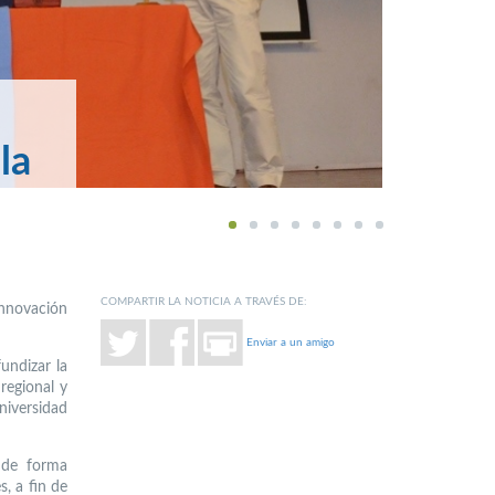
la
1
2
3
4
5
6
7
8
COMPARTIR LA NOTICIA A TRAVÉS DE:
nnovación
Enviar a un amigo
undizar la
regional y
niversidad
 de forma
s, a fin de