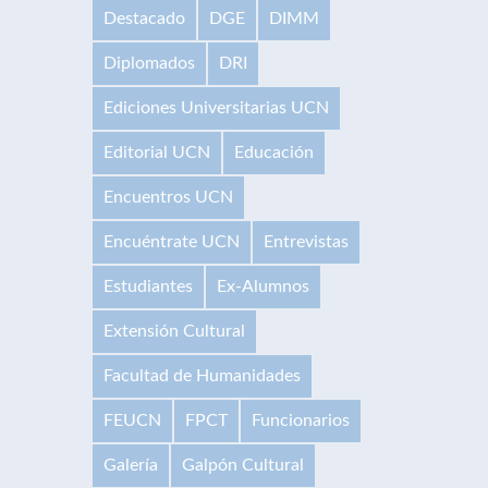
Destacado
DGE
DIMM
Diplomados
DRI
Ediciones Universitarias UCN
Editorial UCN
Educación
Encuentros UCN
Encuéntrate UCN
Entrevistas
Estudiantes
Ex-Alumnos
Extensión Cultural
Facultad de Humanidades
FEUCN
FPCT
Funcionarios
Galería
Galpón Cultural