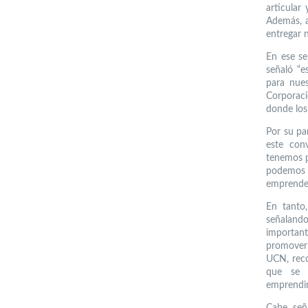
articular
Además, a
entregar 
En ese se
señaló “e
para nue
Corporació
donde los
Por su pa
este con
tenemos p
podemos d
emprended
En tanto,
señalando
importan
promover 
UCN, reco
que se 
emprendim
Cabe señ