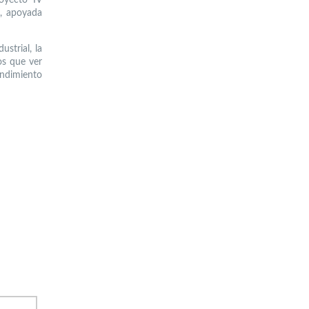
N, apoyada
strial, la
os que ver
ndimiento