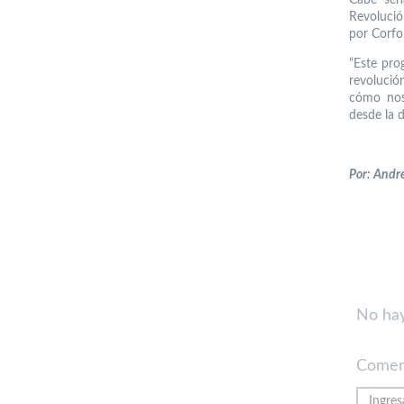
Revolució
por Corfo
“Este pro
revolució
cómo nos
desde la d
Por: Andr
No hay
Comen