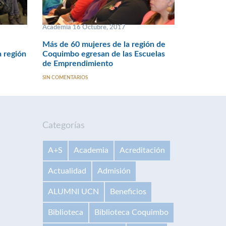
Academia 16 Octubre, 2017
Más de 60 mujeres de la región de
a región
Coquimbo egresan de las Escuelas
de Emprendimiento
SIN COMENTARIOS
Categorías
A+S
Academia
Acreditación
Actualidad
Admisión
ALUMNI UCN
Beneficios
Biblioteca
Biblioteca Coquimbo