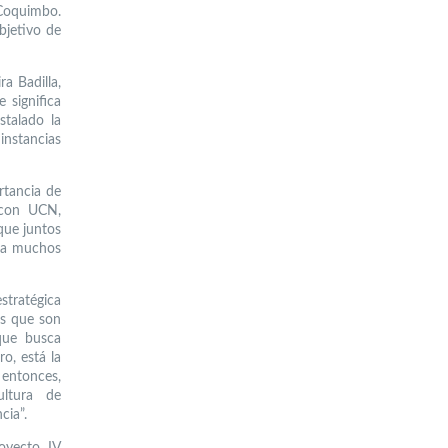
 Coquimbo.
bjetivo de
a Badilla,
 significa
talado la
 instancias
rtancia de
 con UCN,
que juntos
r a muchos
stratégica
es que son
que busca
o, está la
 entonces,
ltura de
cia”.
oyecto IV