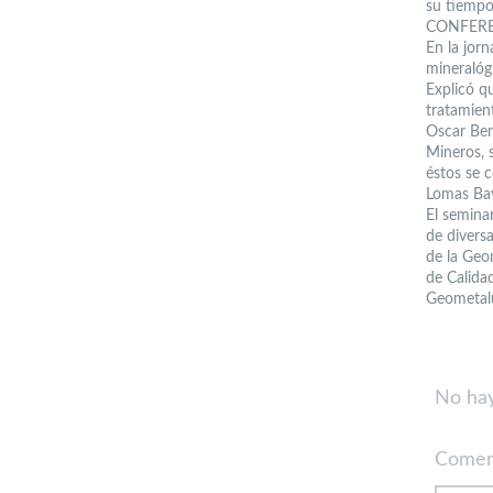
su tiempo 
CONFER
En la jor
mineralóg
Explicó q
tratamient
Oscar Ben
Mineros, s
éstos se c
Lomas Bay
El semina
de divers
de la Geo
de Calida
Geometalu
No hay
Comen