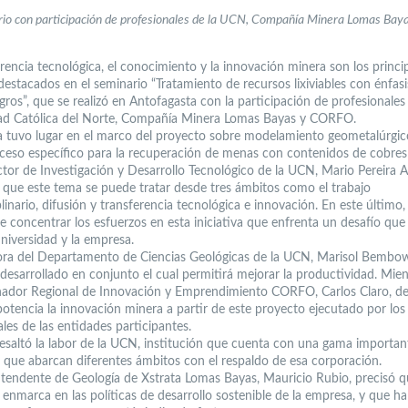
io con participación de profesionales de la UCN, Compañía Minera Lomas Bay
rencia tecnológica, el conocimiento y la innovación minera son los princi
destacados en el seminario “Tratamiento de recursos lixiviables con énfasi
ros”, que se realizó en Antofagasta con la participación de profesionales 
ad Católica del Norte, Compañía Minera Lomas Bayas y CORFO.
a tuvo lugar en el marco del proyecto sobre modelamiento geometalúrgic
ceso específico para la recuperación de menas con contenidos de cobres
ctor de Investigación y Desarrollo Tecnológico de la UCN, Mario Pereira A.
 que este tema se puede tratar desde tres ámbitos como el trabajo
plinario, difusión y transferencia tecnológica e innovación. En este último
 concentrar los esfuerzos en esta iniciativa que enfrenta un desafío que 
universidad y la empresa.
ora del Departamento de Ciencias Geológicas de la UCN, Marisol Bembow
 desarrollado en conjunto el cual permitirá mejorar la productividad. Mie
nador Regional de Innovación y Emprendimiento CORFO, Carlos Claro, d
otencia la innovación minera a partir de este proyecto ejecutado por los
les de las entidades participantes.
esaltó la labor de la UCN, institución que cuenta con una gama importan
 que abarcan diferentes ámbitos con el respaldo de esa corporación.
ntendente de Geología de Xstrata Lomas Bayas, Mauricio Rubio, precisó q
e enmarca en las políticas de desarrollo sostenible de la empresa, y que 