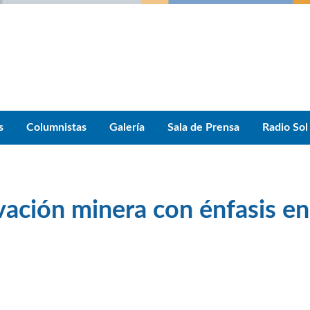
s
Columnistas
Galería
Sala de Prensa
Radio Sol
vación minera con énfasis en