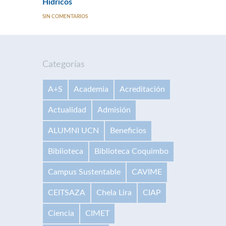
Hídricos
SIN COMENTARIOS
Categorías
A+S
Academia
Acreditación
Actualidad
Admisión
ALUMNI UCN
Beneficios
Biblioteca
Biblioteca Coquimbo
Campus Sustentable
CAVIME
CEITSAZA
Chela Lira
CIAP
Ciencia
CIMET