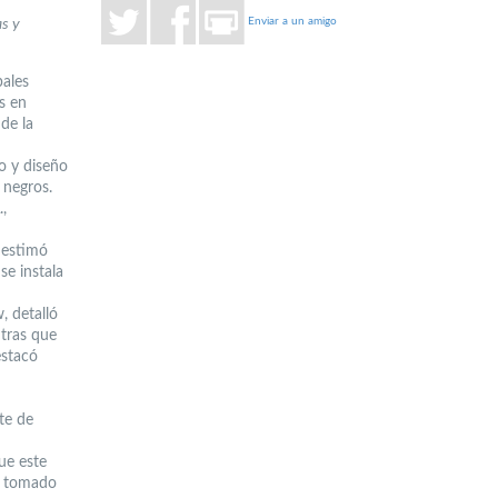
Enviar a un amigo
as y
pales
s en
de la
o y diseño
 negros.
,
, estimó
se instala
, detalló
ntras que
estacó
te de
ue este
ha tomado