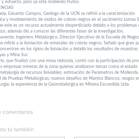
y esfuerzo, pero ya está rindiendo frutos.
ENCIAS
nada, Eduardo Campos, Geólogo de la UCN se refirió a la caracterización
ica y modelamiento de óxidos de cobres negros en el yacimiento Lomas 
ue este es un recurso actualmente desperdiciado debido a los problemas 
os, además dio a conocer las diferentes fases de la investigación.
avente, Ingeniero Metalúrgico, Director Ejecutivo de la Escuela de Nego
e refirió a la lixiviación de minerales de cobres negros. Señaló que gran p
oncentran en los ripios de lixiviación y detalló los resultados de muestras
as y Mina Sur.
rio, que finalizó con una mesa redonda, contó con la participación de pro
as empresas mineras de la zona quienes analizaron temas como el estado 
metalurgia de recursos lixiviables; estimación de Parámetros de Molienda
d de Pruebas Metalúrgicas; nuevos desafíos de Mantos Blancos; sesgos e
rgia; la experiencia de la Geometalúrgica en Minera Escondida Ltda.
 comentarios
ta tu también