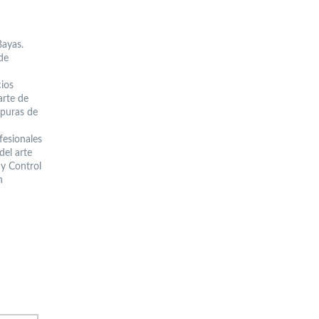
Bayas.
de
cios
arte de
 puras de
fesionales
del arte
 y Control
n