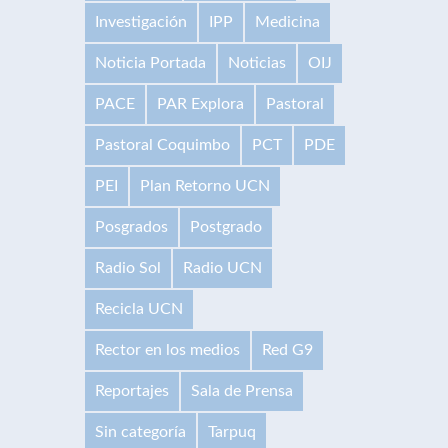
Investigación
IPP
Medicina
Noticia Portada
Noticias
OIJ
PACE
PAR Explora
Pastoral
Pastoral Coquimbo
PCT
PDE
PEI
Plan Retorno UCN
Posgrados
Postgrado
Radio Sol
Radio UCN
Recicla UCN
Rector en los medios
Red G9
Reportajes
Sala de Prensa
Sin categoría
Tarpuq