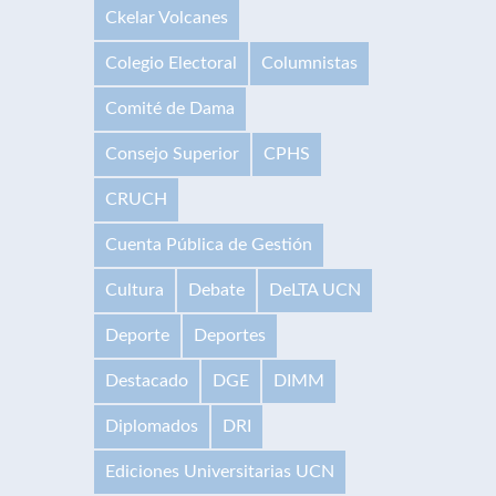
Ckelar Volcanes
Colegio Electoral
Columnistas
Comité de Dama
Consejo Superior
CPHS
CRUCH
Cuenta Pública de Gestión
Cultura
Debate
DeLTA UCN
Deporte
Deportes
Destacado
DGE
DIMM
Diplomados
DRI
Ediciones Universitarias UCN