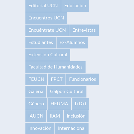
Editorial UCN
Educación
Encuentros UCN
Encuéntrate UCN
Entrevistas
Estudiantes
Ex-Alumnos
Extensión Cultural
Facultad de Humanidades
FEUCN
FPCT
Funcionarios
Galería
Galpón Cultural
Género
HEUMA
I+D+i
IAUCN
IIAM
Inclusión
Innovación
Internacional