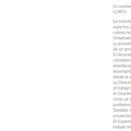
En seminar
CORFO.
La transfe
aspectos 
cobres neg
Universid
La jornad
de un pro
El Vicerre
consideró
interdisci
importante
desde la 
La Direct
el trabajo
el Coordi
cómo se p
profesiona
También r
proyectos
El Superi
trabajo s