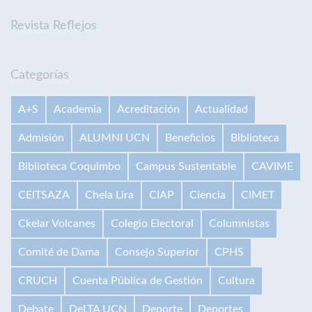
Revista Reflejos
Categorías
A+S
Academia
Acreditación
Actualidad
Admisión
ALUMNI UCN
Beneficios
Biblioteca
Biblioteca Coquimbo
Campus Sustentable
CAVIME
CEITSAZA
Chela Lira
CIAP
Ciencia
CIMET
Ckelar Volcanes
Colegio Electoral
Columnistas
Comité de Dama
Consejo Superior
CPHS
CRUCH
Cuenta Pública de Gestión
Cultura
Debate
DeLTA UCN
Deporte
Deportes