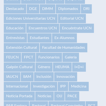
Destacado
DGE
DIMM
Diplomados
DRI
Ediciones Universitarias UCN
Editorial UCN
Educación
Encuentros UCN
Encuéntrate UCN
Entrevistas
Estudiantes
Ex-Alumnos
Extensión Cultural
Facultad de Humanidades
FEUCN
FPCT
Funcionarios
Galería
Galpón Cultural
Género
HEUMA
I+D+i
IAUCN
IIAM
Inclusión
Innovación
Internacional
Investigación
IPP
Medicina
Noticia Portada
Noticias
OIJ
PACE
PAR Explora
Pastoral
Pastoral Coquimbo
PCT