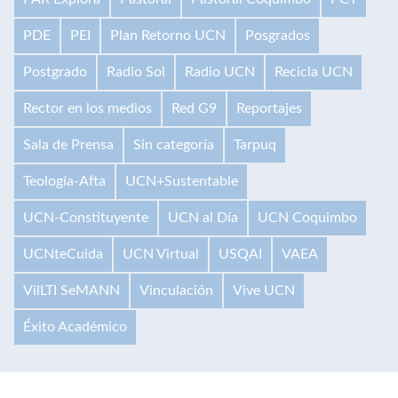
PDE
PEI
Plan Retorno UCN
Posgrados
Postgrado
Radio Sol
Radio UCN
Recicla UCN
Rector en los medios
Red G9
Reportajes
Sala de Prensa
Sin categoría
Tarpuq
Teología-Afta
UCN+Sustentable
UCN-Constituyente
UCN al Día
UCN Coquimbo
UCNteCuida
UCN Virtual
USQAI
VAEA
VilLTI SeMANN
Vinculación
Vive UCN
Éxito Académico