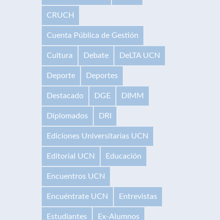
CRUCH
Cuenta Pública de Gestión
Cultura
Debate
DeLTA UCN
Deporte
Deportes
Destacado
DGE
DIMM
Diplomados
DRI
Ediciones Universitarias UCN
Editorial UCN
Educación
Encuentros UCN
Encuéntrate UCN
Entrevistas
Estudiantes
Ex-Alumnos