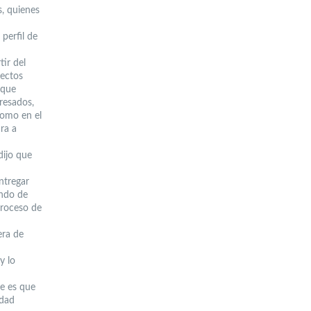
s, quienes
perfil de
tir del
pectos
 que
resados,
como en el
ara a
dijo que
ntregar
ando de
proceso de
era de
y lo
ue es que
idad