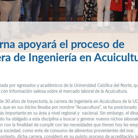
rna apoyará el proceso de
era de Ingeniería en Acuicult
grada por egresados y académicos de la Universidad Católica del Norte, q
 con información valiosa sobre el mercado laboral de la Acuicultura.
e 30 años de trayectoria, la carrera de Ingeniería en Acuicultura de la U
 que en sus inicios llevaba por nombre “Acuacultura”, se ha posicionad
ás importante en su área a nivel regional y nacional. Sin embargo, el di
do ha obligado a esta disciplina a buscar y generar nuevos nichos laboral
n con la finalidad de cumplir con las necesidades que tienen hoy las emp
la sociedad, como ente de consumo de alimentos provenientes del mar.
contexto, dicha carrera, consideró en su quinto proceso de acreditación l