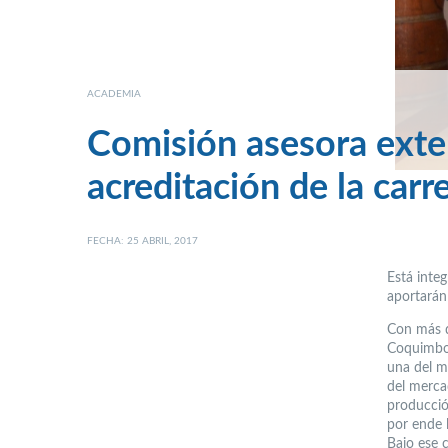
ACADEMIA
Comisión asesora exte
acreditación de la carr
FECHA: 25 ABRIL, 2017
Está inte
aportarán
Con más d
Coquimbo,
una del m
del merca
producció
por ende 
Bajo ese 