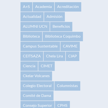
A+S
Academia
Acreditación
Actualidad
Admisión
ALUMNI UCN
Beneficios
Biblioteca
Biblioteca Coquimbo
Campus Sustentable
CAVIME
CEITSAZA
Chela Lira
CIAP
Ciencia
CIMET
Ckelar Volcanes
Colegio Electoral
Columnistas
Comité de Dama
Consejo Superior
CPHS