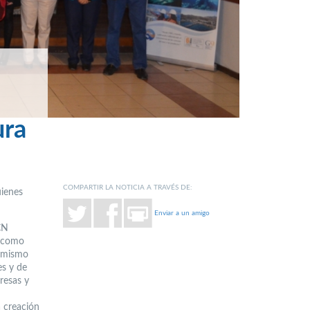
ura
COMPARTIR LA NOTICIA A TRAVÉS DE:
uienes
Enviar a un amigo
CN
o como
namismo
es y de
resas y
a creación