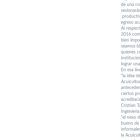
de una co
sesionará
productiv
egreso ac
Al respect
2016 come
bien impo
seamos bi
quienes c
institucio
lograr un
En esa lín
“la idea 
Acuicultu
anteceden
ciertos p
acreditaci
Cristian 
Ingeniería
“el nexo d
bueno de 
informale
la Acuicul