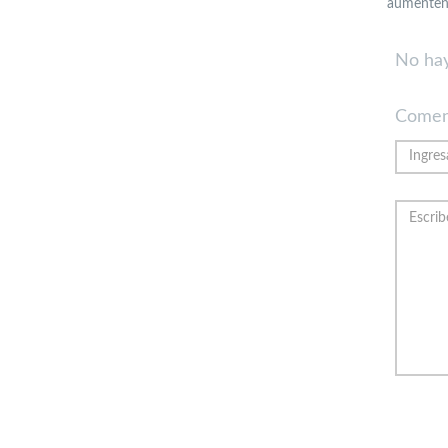
aumenten 
No hay
Comen