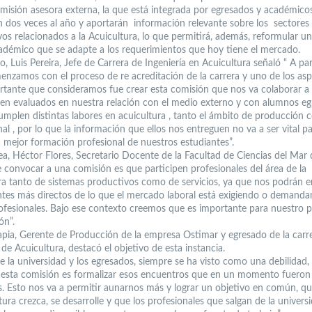
misión asesora externa, la que está integrada por egresados y académico
n dos veces al año y aportarán información relevante sobre los sectores
os relacionados a la Acuicultura, lo que permitirá, además, reformular un 
adémico que se adapte a los requerimientos que hoy tiene el mercado.
o, Luis Pereira, Jefe de Carrera de Ingeniería en Acuicultura señaló “ A par
nzamos con el proceso de re acreditación de la carrera y uno de los as
rtante que consideramos fue crear esta comisión que nos va colaborar a
en evaluados en nuestra relación con el medio externo y con alumnos eg
umplen distintas labores en acuicultura , tanto el ámbito de producción 
nal , por lo que la información que ellos nos entreguen no va a ser vital p
a mejor formación profesional de nuestros estudiantes”.
ea, Héctor Flores, Secretario Docente de la Facultad de Ciencias del Mar 
de convocar a una comisión es que participen profesionales del área de la
ra tanto de sistemas productivos como de servicios, ya que nos podrán e
tes más directos de lo que el mercado laboral está exigiendo o demand
rofesionales. Bajo ese contexto creemos que es importante para nuestro 
ón”.
Tapia, Gerente de Producción de la empresa Ostimar y egresado de la carr
 de Acuicultura, destacó el objetivo de esta instancia.
e la universidad y los egresados, siempre se ha visto como una debilidad, 
esta comisión es formalizar esos encuentros que en un momento fueron
s. Esto nos va a permitir aunarnos más y lograr un objetivo en común, q
tura crezca, se desarrolle y que los profesionales que salgan de la univers