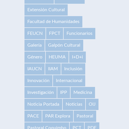
Extensión Cultural
Facultad de Humanidades
FEUCN
FPCT
Funcionarios
Galería
Galpón Cultural
Género
HEUMA
I+D+i
IAUCN
IIAM
Inclusión
Innovación
Internacional
Investigación
IPP
Medicina
Noticia Portada
Noticias
OIJ
PACE
PAR Explora
Pastoral
Pastoral Coquimbo
PCT
PDE