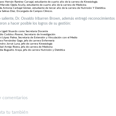
avo Hernán Ramírez Carvajal, estudiante de cuarto año de la carrera de Kinesiología.
 Marcelo Ojeda Acuña, estudiante de cuarto año de la carrera de Medicina.
la Antonia Carbajal Gómez, estudiante de tercer año de la carrera de Nutrición Y Dietética.
a Salinas Díaz, Encargada de Campos Clínicos.
 saliente, Dr. Osvaldo Iribarren Brown, además entregó reconocimientos 
ron a hacer posible los logros de su gestión:
a Ligeti Stuardo como Secretaria Docente
dio Coddou Álvarez, Secretario de Investigación
hi López Palma, Secretaria de Extensión y Vinculación con el Medio
ra Fernández Gago, jefa de carrera Enfermería
andro Jorrat Luna, jefe de carrera Kinesiología
dad Armijo Rivera, jefa de carrera de Medicina
dia Bugueño Araya, jefa de carrera Nutrición y Dietética
 comentarios
ta tu también