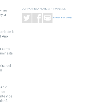
COMPARTIR LA NOTICIA A TRAVÉS DE:
or sus
 y la
Enviar a un amigo
orio de la
el Año
go como
umir esta
lica del
es
os 12
n de
nte y de
xionó.