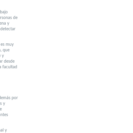
abajo
ersonas de
ena y
 detectar
o es muy
a, que
) y
ar desde
a facultad
además por
s y
e
antes
al y