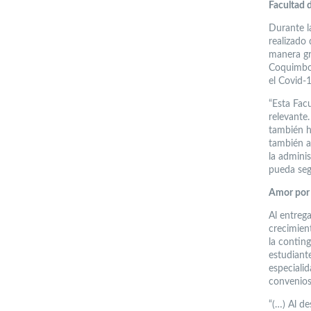
Facultad 
Durante l
realizado
manera gr
Coquimbo,
el Covid-
“Esta Fac
relevante
también h
también a
la adminis
pueda seg
Amor por 
Al entrega
crecimien
la conting
estudiant
especiali
convenios 
“(…) Al d