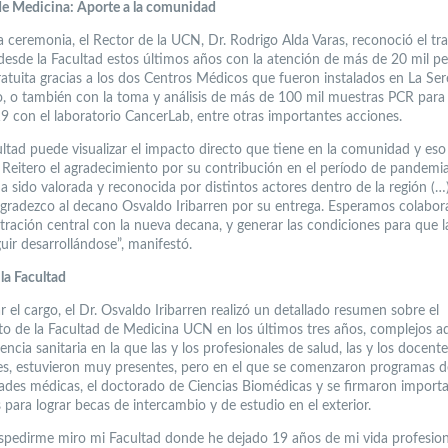
de Medicina: Aporte a la comunidad
a ceremonia, el Rector de la UCN, Dr. Rodrigo Alda Varas, reconoció el tr
 desde la Facultad estos últimos años con la atención de más de 20 mil p
atuita gracias a los dos Centros Médicos que fueron instalados en La Ser
 o también con la toma y análisis de más de 100 mil muestras PCR para
19 con el laboratorio CancerLab, entre otras importantes acciones.
ultad puede visualizar el impacto directo que tiene en la comunidad y es
. Reitero el agradecimiento por su contribución en el período de pandemi
a sido valorada y reconocida por distintos actores dentro de la región (…
gradezco al decano Osvaldo Iribarren por su entrega. Esperamos colabor
tración central con la nueva decana, y generar las condiciones para que l
uir desarrollándose”, manifestó.
la Facultad
r el cargo, el Dr. Osvaldo Iribarren realizó un detallado resumen sobre el
to de la Facultad de Medicina UCN en los últimos tres años, complejos 
encia sanitaria en la que las y los profesionales de salud, las y los docente
es, estuvieron muy presentes, pero en el que se comenzaron programas d
dades médicas, el doctorado de Ciencias Biomédicas y se firmaron import
para lograr becas de intercambio y de estudio en el exterior.
espedirme miro mi Facultad donde he dejado 19 años de mi vida profesion