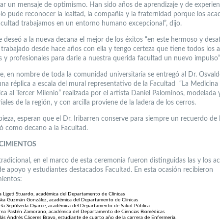
jar un mensaje de optimismo. Han sido años de aprendizaje y de experien
olo pude reconocer la lealtad, la compañía y la fraternidad porque los ac
acultad trabajamos en un entorno humano excepcional”, dijo.
e deseó a la nueva decana el mejor de los éxitos “en este hermoso y desa
 trabajado desde hace años con ella y tengo certeza que tiene todos los a
s y profesionales para darle a nuestra querida facultad un nuevo impulso”
e, en nombre de toda la comunidad universitaria se entregó al Dr. Osval
una réplica a escala del mural representativo de la Facultad “La Medicina
ca al Tercer Milenio” realizada por el artista Daniel Palominos, modelada 
ales de la región, y con arcilla proviene de la ladera de los cerros.
pieza, esperan que el Dr. Iribarren conserve para siempre un recuerdo de 
ó como decano a la Facultad.
CIMIENTOS
radicional, en el marco de esta ceremonia fueron distinguidas las y los a
de apoyo y estudiantes destacados Facultad. En esta ocasión recibieron
ientos:
a Ligeti Stuardo, académica del Departamento de Clínicas
ska Guzmán González, académica del Departamento de Clínicas
la Sepúlveda Oyarce, académica del Departamento de Salud Pública
ea Pastén Zamorano, académica del Departamento de Ciencias Biomédicas
lás Andrés Cáceres Bravo, estudiante de cuarto año de la carrera de Enfermería.