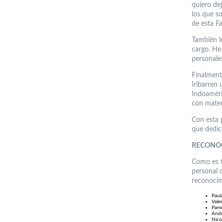
quiero de
los que s
de esta F
También l
cargo. He
personale
Finalment
Iribarren 
Indoaméri
con materi
Con esta 
que dedic
RECONO
Como es t
personal 
reconocim
Paul
Vale
Pame
Andr
Nico