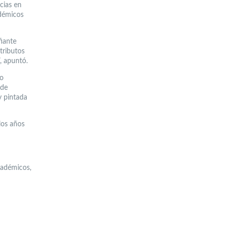
cias en
adémicos
fiante
tributos
, apuntó.
do
 de
y pintada
los años
cadémicos,