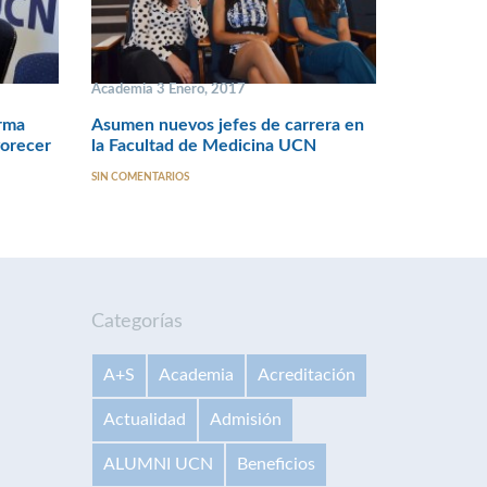
Academia 3 Enero, 2017
rma
Asumen nuevos jefes de carrera en
vorecer
la Facultad de Medicina UCN
SIN COMENTARIOS
Categorías
A+S
Academia
Acreditación
Actualidad
Admisión
ALUMNI UCN
Beneficios