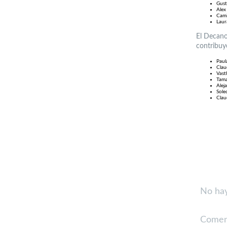
Gust
Alex
Cami
Laur
El Decano
contribuye
Paul
Clau
Vast
Tama
Alej
Sole
Clau
No hay
Comen