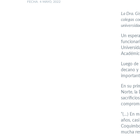
FECHA: 4 MAYO, 2022
La Dra. Gi
colegas co
universida
Un espera
funcionar
Universid
Académico
Luego de 
decano y 
important
En su pri
Norte, la
sacrifici
compromis
“(…) En m
años, cas
Coquimbo;
mucha res