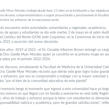
selle Myer Morales trabaja desde hace 12 años en la institución y fue elegida p
mo decana, comprometiéndose a seguir proyectando y posicionando la Facultad
d entre las primeras de la macrozona norte.
do encuentro entre autoridades universitarias y regionales, académicos,
ios de apoyo y estudiantes se dio este martes 3 de mayo en el salón Audit
ad Católica del Norte (UCN) sede Coquimbo, en la Ceremonia de Inicio d
 2022 y asunción del nuevo decanato.
tres años -2019 al 2022-, el Dr. Osvaldo Iribarren Brown entregó su car
la Dra. Giselle Myer Morales quien se convirtió en la primera mujer en as
e plaza por el periodo 2022-2024.
mer discurso, encabezando la Facultad de Medicina de la Universidad Cató
 Dra. Giselle Myer Morales recordó que detrás este gran logro hubo grand
os y esfuerzos, por eso se comprometió a trabajar con la mayor voluntad y
o “por el bien de la comunidad educativa de este plantel”.
i memoria tengo el momento que ingresé a esta universidad hace ya larg
i los mismos en que llegué con mi familia a asentarme en esta bella Regió
 años de trabajo y esfuerzo porque la labor con estudiantes es demanda
ponsabilidad valórica y académica, pero de grandes satisfacciones”, refle