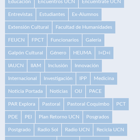
Educación
Encuentros UCN
Encuéntrate UCN
Entrevistas
Estudiantes
Ex-Alumnos
Extensión Cultural
Facultad de Humanidades
FEUCN
FPCT
Funcionarios
Galería
Galpón Cultural
Género
HEUMA
I+D+i
IAUCN
IIAM
Inclusión
Innovación
Internacional
Investigación
IPP
Medicina
Noticia Portada
Noticias
OIJ
PACE
PAR Explora
Pastoral
Pastoral Coquimbo
PCT
PDE
PEI
Plan Retorno UCN
Posgrados
Postgrado
Radio Sol
Radio UCN
Recicla UCN