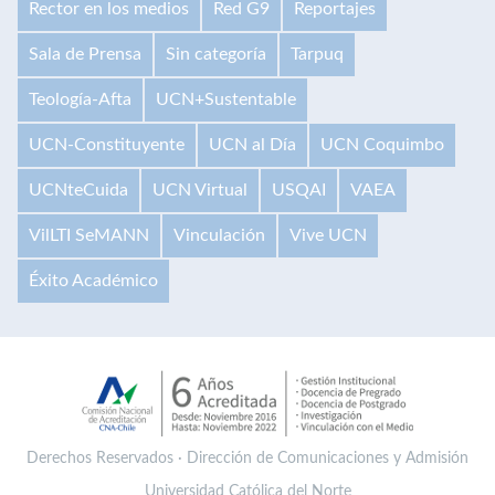
Rector en los medios
Red G9
Reportajes
Sala de Prensa
Sin categoría
Tarpuq
Teología-Afta
UCN+Sustentable
UCN-Constituyente
UCN al Día
UCN Coquimbo
UCNteCuida
UCN Virtual
USQAI
VAEA
VilLTI SeMANN
Vinculación
Vive UCN
Éxito Académico
Derechos Reservados · Dirección de Comunicaciones y Admisión
Universidad Católica del Norte