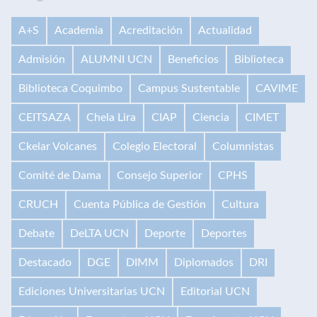
A+S
Academia
Acreditación
Actualidad
Admisión
ALUMNI UCN
Beneficios
Biblioteca
Biblioteca Coquimbo
Campus Sustentable
CAVIME
CEITSAZA
Chela Lira
CIAP
Ciencia
CIMET
Ckelar Volcanes
Colegio Electoral
Columnistas
Comité de Dama
Consejo Superior
CPHS
CRUCH
Cuenta Pública de Gestión
Cultura
Debate
DeLTA UCN
Deporte
Deportes
Destacado
DGE
DIMM
Diplomados
DRI
Ediciones Universitarias UCN
Editorial UCN