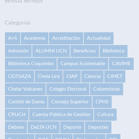
Revista Reflejos
Categorías
A+S
Academia
Acreditación
Actualidad
Admisión
ALUMNI UCN
Beneficios
Biblioteca
Biblioteca Coquimbo
Campus Sustentable
CAVIME
CEITSAZA
Chela Lira
CIAP
Ciencia
CIMET
Ckelar Volcanes
Colegio Electoral
Columnistas
Comité de Dama
Consejo Superior
CPHS
CRUCH
Cuenta Pública de Gestión
Cultura
Debate
DeLTA UCN
Deporte
Deportes