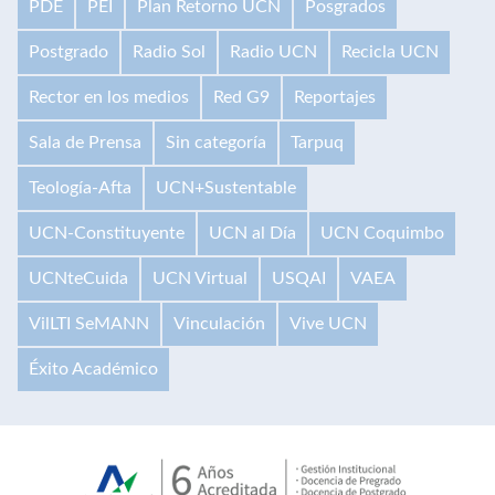
PDE
PEI
Plan Retorno UCN
Posgrados
Postgrado
Radio Sol
Radio UCN
Recicla UCN
Rector en los medios
Red G9
Reportajes
Sala de Prensa
Sin categoría
Tarpuq
Teología-Afta
UCN+Sustentable
UCN-Constituyente
UCN al Día
UCN Coquimbo
UCNteCuida
UCN Virtual
USQAI
VAEA
VilLTI SeMANN
Vinculación
Vive UCN
Éxito Académico