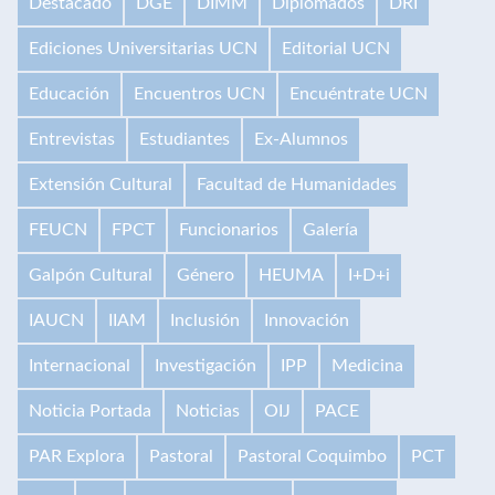
Destacado
DGE
DIMM
Diplomados
DRI
Ediciones Universitarias UCN
Editorial UCN
Educación
Encuentros UCN
Encuéntrate UCN
Entrevistas
Estudiantes
Ex-Alumnos
Extensión Cultural
Facultad de Humanidades
FEUCN
FPCT
Funcionarios
Galería
Galpón Cultural
Género
HEUMA
I+D+i
IAUCN
IIAM
Inclusión
Innovación
Internacional
Investigación
IPP
Medicina
Noticia Portada
Noticias
OIJ
PACE
PAR Explora
Pastoral
Pastoral Coquimbo
PCT