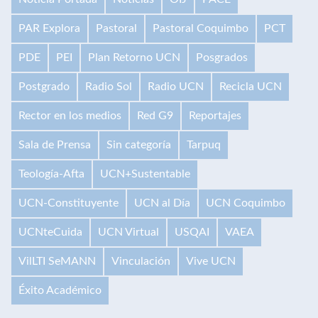
PAR Explora
Pastoral
Pastoral Coquimbo
PCT
PDE
PEI
Plan Retorno UCN
Posgrados
Postgrado
Radio Sol
Radio UCN
Recicla UCN
Rector en los medios
Red G9
Reportajes
Sala de Prensa
Sin categoría
Tarpuq
Teología-Afta
UCN+Sustentable
UCN-Constituyente
UCN al Día
UCN Coquimbo
UCNteCuida
UCN Virtual
USQAI
VAEA
VilLTI SeMANN
Vinculación
Vive UCN
Éxito Académico