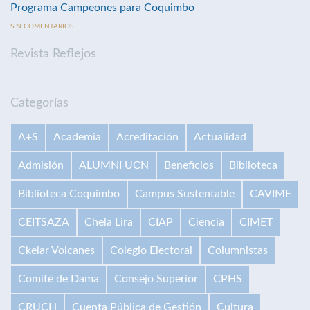
Programa Campeones para Coquimbo
SIN COMENTARIOS
Revista Reflejos
Categorías
A+S
Academia
Acreditación
Actualidad
Admisión
ALUMNI UCN
Beneficios
Biblioteca
Biblioteca Coquimbo
Campus Sustentable
CAVIME
CEITSAZA
Chela Lira
CIAP
Ciencia
CIMET
Ckelar Volcanes
Colegio Electoral
Columnistas
Comité de Dama
Consejo Superior
CPHS
CRUCH
Cuenta Pública de Gestión
Cultura