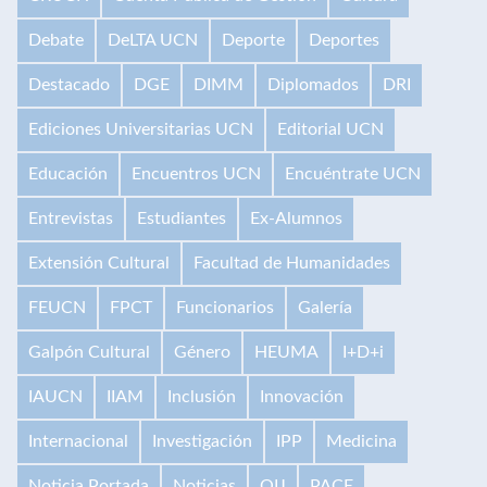
Debate
DeLTA UCN
Deporte
Deportes
Destacado
DGE
DIMM
Diplomados
DRI
Ediciones Universitarias UCN
Editorial UCN
Educación
Encuentros UCN
Encuéntrate UCN
Entrevistas
Estudiantes
Ex-Alumnos
Extensión Cultural
Facultad de Humanidades
FEUCN
FPCT
Funcionarios
Galería
Galpón Cultural
Género
HEUMA
I+D+i
IAUCN
IIAM
Inclusión
Innovación
Internacional
Investigación
IPP
Medicina
Noticia Portada
Noticias
OIJ
PACE