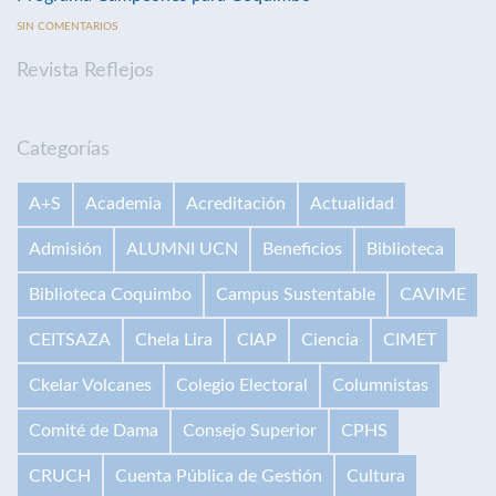
SIN COMENTARIOS
Revista Reflejos
Categorías
A+S
Academia
Acreditación
Actualidad
Admisión
ALUMNI UCN
Beneficios
Biblioteca
Biblioteca Coquimbo
Campus Sustentable
CAVIME
CEITSAZA
Chela Lira
CIAP
Ciencia
CIMET
Ckelar Volcanes
Colegio Electoral
Columnistas
Comité de Dama
Consejo Superior
CPHS
CRUCH
Cuenta Pública de Gestión
Cultura