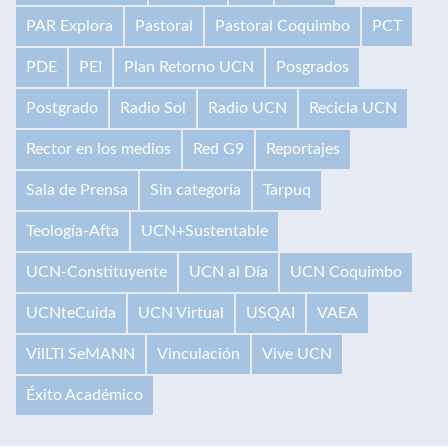
PAR Explora
Pastoral
Pastoral Coquimbo
PCT
PDE
PEI
Plan Retorno UCN
Posgrados
Postgrado
Radio Sol
Radio UCN
Recicla UCN
Rector en los medios
Red G9
Reportajes
Sala de Prensa
Sin categoría
Tarpuq
Teología-Afta
UCN+Sustentable
UCN-Constituyente
UCN al Día
UCN Coquimbo
UCNteCuida
UCN Virtual
USQAI
VAEA
VilLTI SeMANN
Vinculación
Vive UCN
Éxito Académico