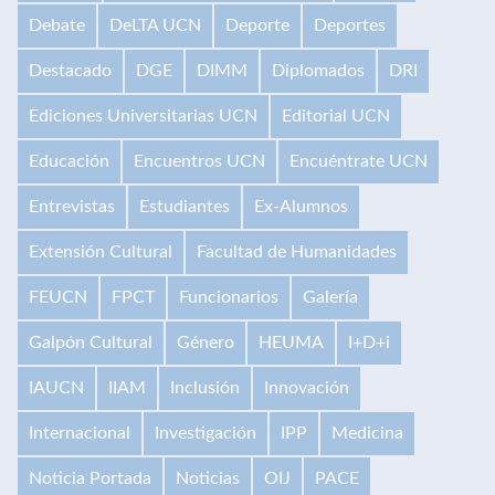
Debate
DeLTA UCN
Deporte
Deportes
Destacado
DGE
DIMM
Diplomados
DRI
Ediciones Universitarias UCN
Editorial UCN
Educación
Encuentros UCN
Encuéntrate UCN
Entrevistas
Estudiantes
Ex-Alumnos
Extensión Cultural
Facultad de Humanidades
FEUCN
FPCT
Funcionarios
Galería
Galpón Cultural
Género
HEUMA
I+D+i
IAUCN
IIAM
Inclusión
Innovación
Internacional
Investigación
IPP
Medicina
Noticia Portada
Noticias
OIJ
PACE