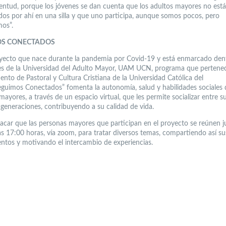
ventud, porque los jóvenes se dan cuenta que los adultos mayores no est
dos por ahí en una silla y que uno participa, aunque somos pocos, pero
mos”.
OS CONECTADOS
yecto que nace durante la pandemia por Covid-19 y está enmarcado dent
es de la Universidad del Adulto Mayor, UAM UCN, programa que pertenec
nto de Pastoral y Cultura Cristiana de la Universidad Católica del
eguimos Conectados” fomenta la autonomía, salud y habilidades sociales 
ayores, a través de un espacio virtual, que les permite socializar entre s
 generaciones, contribuyendo a su calidad de vida.
acar que las personas mayores que participan en el proyecto se reúnen j
as 17:00 horas, vía zoom, para tratar diversos temas, compartiendo así su
ntos y motivando el intercambio de experiencias.