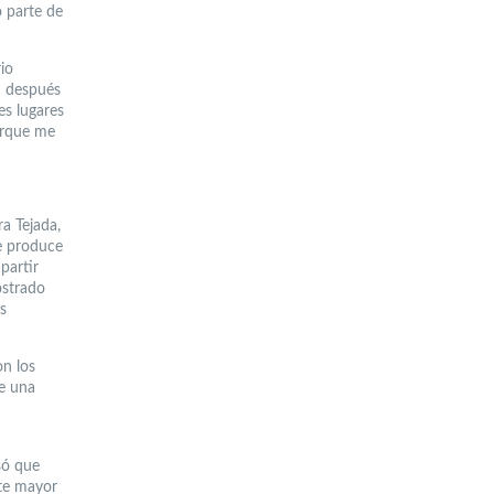
o parte de
io
n después
es lugares
porque me
a Tejada,
se produce
partir
ostrado
s
on los
ue una
só que
nte mayor