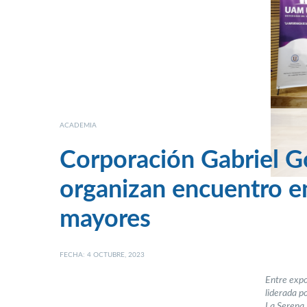
ACADEMIA
Corporación Gabriel G
organizan encuentro en
mayores
FECHA: 4 OCTUBRE, 2023
Entre expo
liderada p
La Serena.