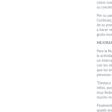
cómo nues
su crecim
Por su pa
Cordovez,
de su pre
a hacer r
gusta much
MEJORAN
Para la N
la activi
un interc
con los n
que los en
personas 
“Destaco 
niños, po
muy linda
mucho más
Finalment
quedó enc