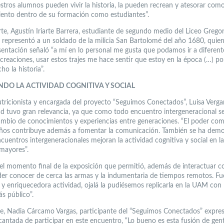
tros alumnos pueden vivir la historia, la pueden recrean y atesorar com
iento dentro de su formación como estudiantes”.
rte, Agustín Iriarte Barrera, estudiante de segundo medio del Liceo Gregor
 representó a un soldado de la milicia San Bartolomé del año 1680, quie
sentación señaló “a mí en lo personal me gusta que podamos ir a diferent
ecreaciones, usar estos trajes me hace sentir que estoy en la época (…) 
o la historia”.
DO LA ACTIVIDAD COGNITIVA Y SOCIAL
utricionista y encargada del proyecto “Seguimos Conectados”, Luisa Vergar
dad tuvo gran relevancia, ya que como todo encuentro intergeneracional 
ambio de conocimientos y experiencias entre generaciones. “El poder com
iños contribuye además a fomentar la comunicación. También se ha dem
cuentros intergeneracionales mejoran la actividad cognitiva y social en la
mayores”.
el momento final de la exposición que permitió, además de interactuar c
der conocer de cerca las armas y la indumentaria de tiempos remotos. F
 y enriquecedora actividad, ojalá la pudiésemos replicarla en la UAM con
 público”.
e, Nadia Cárcamo Vargas, participante del “Seguimos Conectados” expre
antada de participar en este encuentro, “Lo bueno es esta fusión de ge