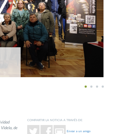
1
2
3
4
COMPARTIR LA NOTICIA A TRAVÉS DE:
ividad
 Videla, de
Enviar a un amigo