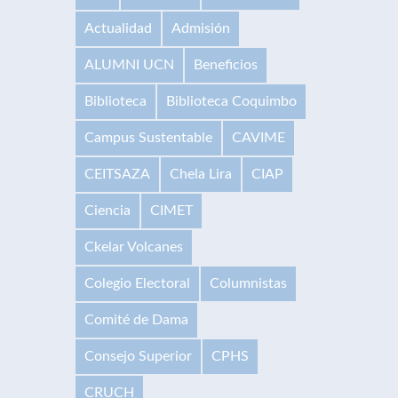
Actualidad
Admisión
ALUMNI UCN
Beneficios
Biblioteca
Biblioteca Coquimbo
Campus Sustentable
CAVIME
CEITSAZA
Chela Lira
CIAP
Ciencia
CIMET
Ckelar Volcanes
Colegio Electoral
Columnistas
Comité de Dama
Consejo Superior
CPHS
CRUCH