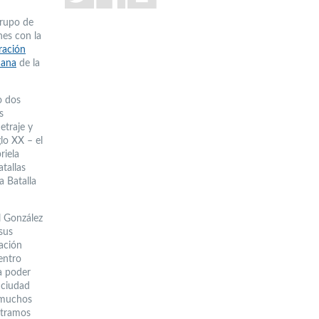
grupo de
nes con la
ración
iana
de la
o dos
s
etraje y
glo XX – el
riela
tallas
a Batalla
l González
sus
ación
entro
a poder
 ciudad
 muchos
stramos