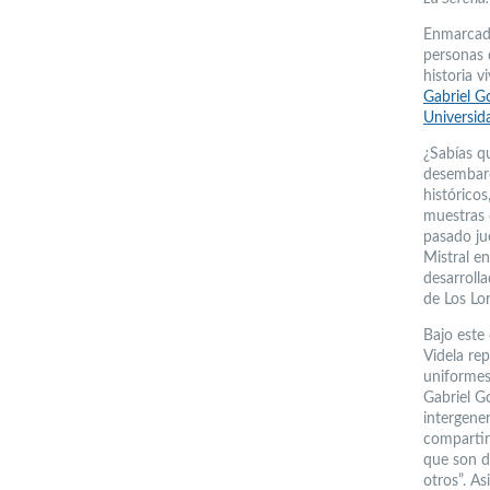
Enmarcado
personas 
historia v
Gabriel G
Universid
¿Sabías q
desembarc
histórico
muestras d
pasado jue
Mistral e
desarroll
de Los Lo
Bajo este
Videla rep
uniformes
Gabriel G
intergene
compartir
que son d
otros”. A