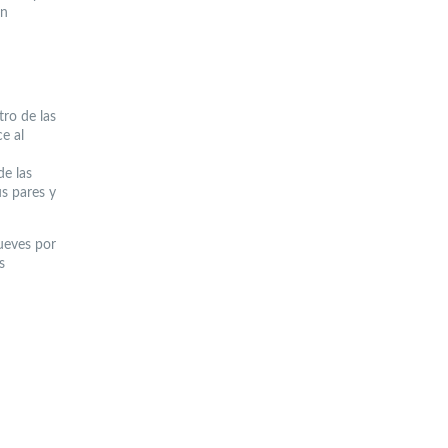
án
ro de las
e al
de las
us pares y
ueves por
s