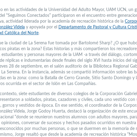
 en las actividades de la Universidad del Adulto Mayor, UAM UCN, un 
del “Seguimos Conectados” participaron en el encuentro entre generacio
iva, actividad liderada por la academia de recreación histórica de la
Corpo
onzález Videla
y apoyada por el
Departamento de Pastoral y Cultura Crist
ad Católica del Norte
.
ue la ciudad de La Serena fue tomada por Bartolomé Sharp? ¿O que hub
os piratas en la zona? Estas historias y más compartieron los recreadore
s, estudiantes y personas mayores de la UAM -a través del diálogo, cortom
e réplicas e indumentarias desde finales del siglo XVI hasta inicios del si
ves 28 de septiembre, en el salón auditorio de la Biblioteca Regional Gab
n La Serena. En la instancia, además se compartió información sobre las ba
adas en la zona: como la Batalla de Cerro Grande, Sitio Santo Domingo y l
ros ocurrida en el sector de Islón en Las Compañías.
 contexto, siete estudiantes de diversos colegios de la Corporación Gabrie
resentaron a soldados, piratas, cazadores y civiles, cada uno vestido con 
, gorros y vestidos de época. En ese sentido, el coordinador de la Corpor
onzález Videla, Jorge Godoy Huerta, destacó la organización de este encu
racional “donde se reunieron nuestros alumnos con adultos mayores, par
 opiniones, conversar de sucesos y hechos pasados ocurridos en nuestra
esconocidos por muchas personas, o que se duermen en la memoria de
simismo, Jorge resaltó que desde la academia de recreación histórica “Mo