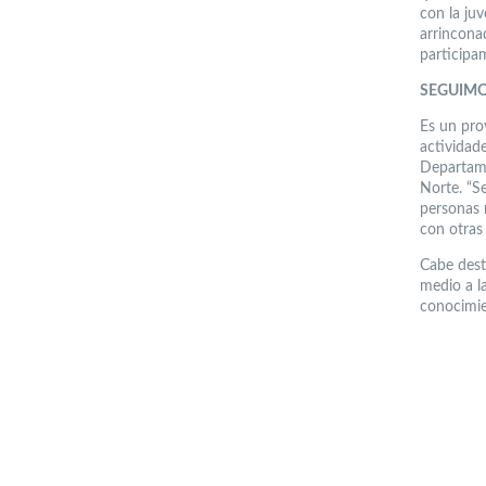
con la ju
arrincona
participa
SEGUIM
Es un pro
actividad
Departame
Norte. “S
personas m
con otras
Cabe dest
medio a l
conocimie