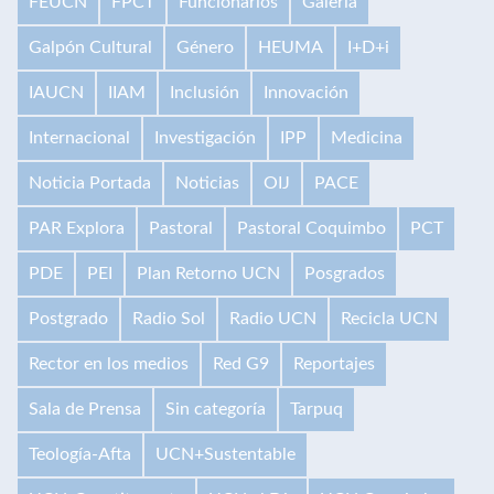
FEUCN
FPCT
Funcionarios
Galería
Galpón Cultural
Género
HEUMA
I+D+i
IAUCN
IIAM
Inclusión
Innovación
Internacional
Investigación
IPP
Medicina
Noticia Portada
Noticias
OIJ
PACE
PAR Explora
Pastoral
Pastoral Coquimbo
PCT
PDE
PEI
Plan Retorno UCN
Posgrados
Postgrado
Radio Sol
Radio UCN
Recicla UCN
Rector en los medios
Red G9
Reportajes
Sala de Prensa
Sin categoría
Tarpuq
Teología-Afta
UCN+Sustentable