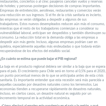
restaurantes, conciertos o al cine; pasajeros cancelan vuelos y reservas
de hoteles; y personas postergan decisiones de compras importantes.
Empresas de entretención, aerolíneas, restaurantes y comercios verán
una reducción en sus ingresos. Si el fin de la crisis sanitaria es incierto,
las empresas se verán obligadas a despedir a algunos de sus
trabajadores. Estos nuevos desempleados reducen aún más el consumo,
mientras que el resto de los trabajadores comienzan a considerar su
vulnerabilidad laboral, anticipan ser despedidos y también disminuyen su
consumo. La reducción total en la demanda obliga a las empresas a
despedir aún más gente. Incluso, algunas empresas podrían caer en
quiebra, especialmente aquellas más endeudadas o que todavía están
recuperándose de los efectos del estallido social.
¿En cuánto se estima que puede bajar el PIB regional?
La baja en el producto regional debiera ser similar a la baja que se espera
para el país. El crecimiento para Chile será en torno al 0,5% para el 2020,
un punto porcentual menos de lo que se anticipaba antes de esta crisis
sanitaria. Es importante entender que esta recesión será más parecida a
aquellas causadas por desastres naturales como los terremotos. Las
economías tienden a recuperarse rápidamente de desastres naturales,
incluso, en ciertos casos, un desastre natural es seguido por un
incremento temporal en la actividad económica.
¿Cómo afectará al empleo esta pandemia en el país y la región, y qué