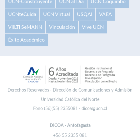
UCN-Constituyente
UCN al Día
UCN Coquimbo
UCNteCuida
UCN Virtual
USQAI
VAEA
VilLTI SeMANN
Vinculación
Vive UCN
Éxito Académico
Derechos Reservados · Dirección de Comunicaciones y Admisión
Universidad Católica del Norte
Fono (56)(55) 2355081 · dicoa@ucn.cl
DICOA - Antofagasta
+56 55 2355 081