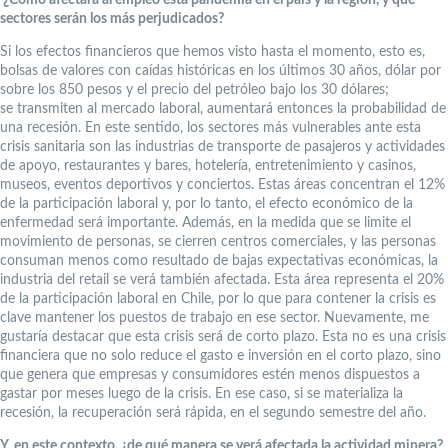
sectores serán los más perjudicados?
Si los efectos financieros que hemos visto hasta el momento, esto es,
bolsas de valores con caídas históricas en los últimos 30 años, dólar por
sobre los 850 pesos y el precio del petróleo bajo los 30 dólares;
se transmiten al mercado laboral, aumentará entonces la probabilidad de
una recesión. En este sentido, los sectores más vulnerables ante esta
crisis sanitaria son las industrias de transporte de pasajeros y actividades
de apoyo, restaurantes y bares, hotelería, entretenimiento y casinos,
museos, eventos deportivos y conciertos. Estas áreas concentran el 12%
de la participación laboral y, por lo tanto, el efecto económico de la
enfermedad será importante. Además, en la medida que se limite el
movimiento de personas, se cierren centros comerciales, y las personas
consuman menos como resultado de bajas expectativas económicas, la
industria del retail se verá también afectada. Esta área representa el 20%
de la participación laboral en Chile, por lo que para contener la crisis es
clave mantener los puestos de trabajo en ese sector. Nuevamente, me
gustaría destacar que esta crisis será de corto plazo. Esta no es una crisis
financiera que no solo reduce el gasto e inversión en el corto plazo, sino
que genera que empresas y consumidores estén menos dispuestos a
gastar por meses luego de la crisis. En ese caso, si se materializa la
recesión, la recuperación será rápida, en el segundo semestre del año.
Y, en este contexto, ¿de qué manera se verá afectada la actividad minera?