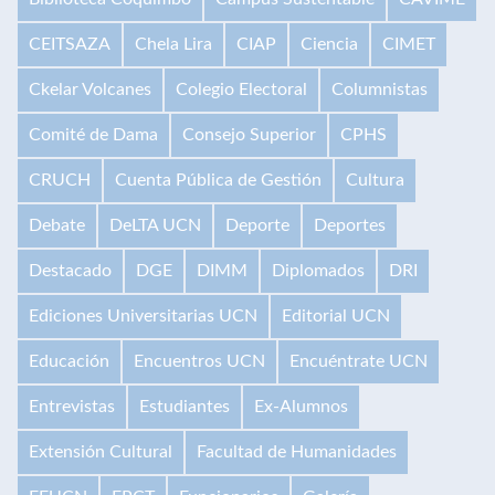
CEITSAZA
Chela Lira
CIAP
Ciencia
CIMET
Ckelar Volcanes
Colegio Electoral
Columnistas
Comité de Dama
Consejo Superior
CPHS
CRUCH
Cuenta Pública de Gestión
Cultura
Debate
DeLTA UCN
Deporte
Deportes
Destacado
DGE
DIMM
Diplomados
DRI
Ediciones Universitarias UCN
Editorial UCN
Educación
Encuentros UCN
Encuéntrate UCN
Entrevistas
Estudiantes
Ex-Alumnos
Extensión Cultural
Facultad de Humanidades