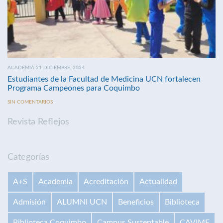
ACADEMIA 21 DICIEMBRE, 2024
Estudiantes de la Facultad de Medicina UCN fortalecen
Programa Campeones para Coquimbo
SIN COMENTARIOS
Revista Reflejos
Categorías
A+S
Academia
Acreditación
Actualidad
Admisión
ALUMNI UCN
Beneficios
Biblioteca
Biblioteca Coquimbo
Campus Sustentable
CAVIME