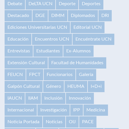
Debate
DeLTA UCN
Deporte
Deportes
Destacado
DGE
DIMM
Diplomados
DRI
Ediciones Universitarias UCN
Editorial UCN
Educación
Encuentros UCN
Encuéntrate UCN
Entrevistas
Estudiantes
Ex-Alumnos
Extensión Cultural
Facultad de Humanidades
FEUCN
FPCT
Funcionarios
Galería
Galpón Cultural
Género
HEUMA
I+D+i
IAUCN
IIAM
Inclusión
Innovación
Internacional
Investigación
IPP
Medicina
Noticia Portada
Noticias
OIJ
PACE