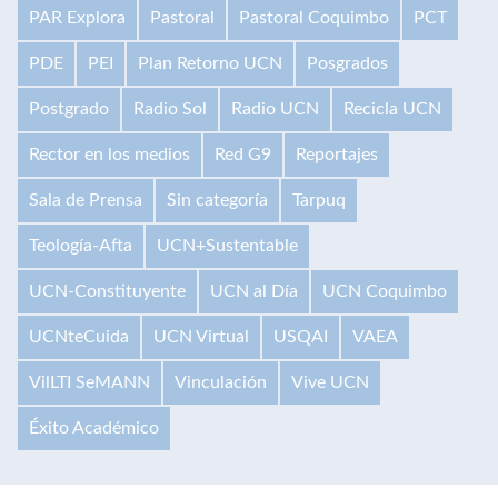
PAR Explora
Pastoral
Pastoral Coquimbo
PCT
PDE
PEI
Plan Retorno UCN
Posgrados
Postgrado
Radio Sol
Radio UCN
Recicla UCN
Rector en los medios
Red G9
Reportajes
Sala de Prensa
Sin categoría
Tarpuq
Teología-Afta
UCN+Sustentable
UCN-Constituyente
UCN al Día
UCN Coquimbo
UCNteCuida
UCN Virtual
USQAI
VAEA
VilLTI SeMANN
Vinculación
Vive UCN
Éxito Académico