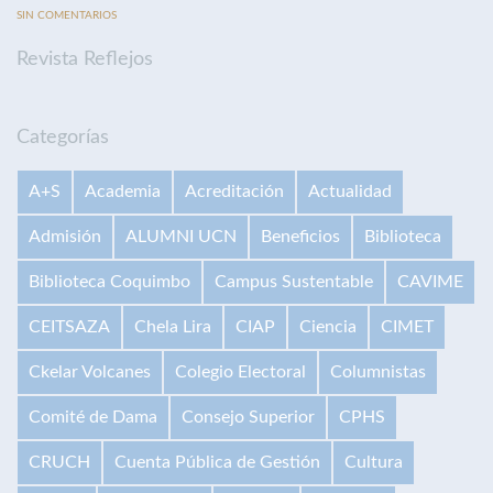
SIN COMENTARIOS
Revista Reflejos
Categorías
A+S
Academia
Acreditación
Actualidad
Admisión
ALUMNI UCN
Beneficios
Biblioteca
Biblioteca Coquimbo
Campus Sustentable
CAVIME
CEITSAZA
Chela Lira
CIAP
Ciencia
CIMET
Ckelar Volcanes
Colegio Electoral
Columnistas
Comité de Dama
Consejo Superior
CPHS
CRUCH
Cuenta Pública de Gestión
Cultura