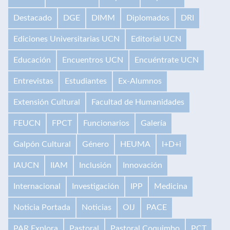
Destacado
DGE
DIMM
Diplomados
DRI
Ediciones Universitarias UCN
Editorial UCN
Educación
Encuentros UCN
Encuéntrate UCN
Entrevistas
Estudiantes
Ex-Alumnos
Extensión Cultural
Facultad de Humanidades
FEUCN
FPCT
Funcionarios
Galería
Galpón Cultural
Género
HEUMA
I+D+i
IAUCN
IIAM
Inclusión
Innovación
Internacional
Investigación
IPP
Medicina
Noticia Portada
Noticias
OIJ
PACE
PAR Explora
Pastoral
Pastoral Coquimbo
PCT