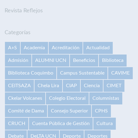
Revista Reflejos
Categorías
A+S
Academia
Acreditación
Actualidad
Admisión
ALUMNI UCN
Beneficios
Biblioteca
Biblioteca Coquimbo
Campus Sustentable
CAVIME
CEITSAZA
Chela Lira
CIAP
Ciencia
CIMET
Ckelar Volcanes
Colegio Electoral
Columnistas
Comité de Dama
Consejo Superior
CPHS
CRUCH
Cuenta Pública de Gestión
Cultura
Debate
DeLTA UCN
Deporte
Deportes