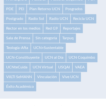
PDE
PEI
Plan Retorno UCN
Posgrados
Postgrado
Radio Sol
Radio UCN
Recicla UCN
Rector en los medios
Red G9
Reportajes
Sala de Prensa
Sin categoría
Tarpuq
Teología-Afta
UCN+Sustentable
UCN-Constituyente
UCN al Día
UCN Coquimbo
UCNteCuida
UCN Virtual
USQAI
VAEA
VilLTI SeMANN
Vinculación
Vive UCN
Éxito Académico