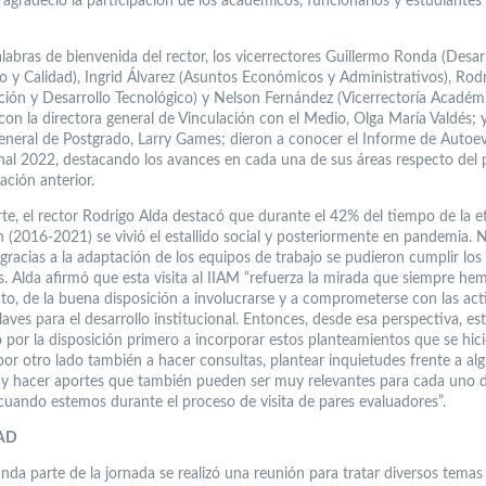
 agradeció la participación de los académicos, funcionarios y estudiantes
alabras de bienvenida del rector, los vicerrectores Guillermo Ronda (Desar
o y Calidad), Ingrid Álvarez (Asuntos Económicos y Administrativos), Rodr
ación y Desarrollo Tecnológico) y Nelson Fernández (Vicerrectoría Académi
con la directora general de Vinculación con el Medio, Olga María Valdés; y
general de Postgrado, Larry Games; dieron a conocer el Informe de Autoe
onal 2022, destacando los avances en cada una de sus áreas respecto del
ación anterior.
rte, el rector Rodrigo Alda destacó que durante el 42% del tiempo de la e
n (2016-2021) se vivió el estallido social y posteriormente en pandemia. 
gracias a la adaptación de los equipos de trabajo se pudieron cumplir los
s. Alda afirmó que esta visita al IIAM “refuerza la mirada que siempre he
tuto, de la buena disposición a involucrarse y a comprometerse con las act
aves para el desarrollo institucional. Entonces, desde esa perspectiva, e
o por la disposición primero a incorporar estos planteamientos que se hic
 por otro lado también a hacer consultas, plantear inquietudes frente a al
 y hacer aportes que también pueden ser muy relevantes para cada uno 
cuando estemos durante el proceso de visita de pares evaluadores”.
AD
unda parte de la jornada se realizó una reunión para tratar diversos temas