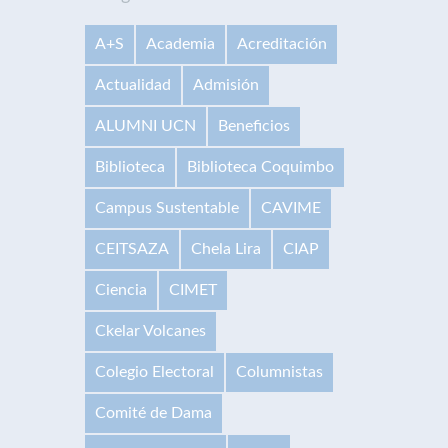
A+S
Academia
Acreditación
Actualidad
Admisión
ALUMNI UCN
Beneficios
Biblioteca
Biblioteca Coquimbo
Campus Sustentable
CAVIME
CEITSAZA
Chela Lira
CIAP
Ciencia
CIMET
Ckelar Volcanes
Colegio Electoral
Columnistas
Comité de Dama