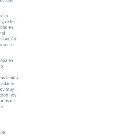
 de esta
rollo
igo Sfeir
ca); en
 el
valuación
 proceso
tapa en
No
mos tenido
ividades
stoy muy
ieron hoy
gunos de
de
 de