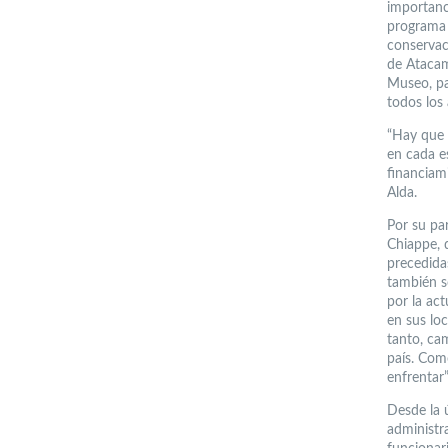
importanci
programa 
conservac
de Atacam
Museo, pa
todos los
“Hay que s
en cada e
financiam
Alda.
Por su par
Chiappe, 
precedida
también s
por la ac
en sus loc
tanto, ca
país. Com
enfrentar”
Desde la 
administr