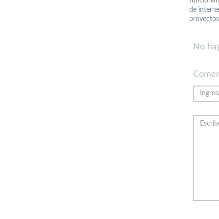
funcionar
de interne
proyectos 
No hay
Comen