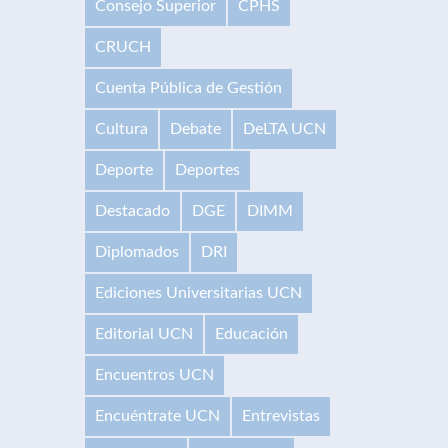
Consejo Superior
CPHS
CRUCH
Cuenta Pública de Gestión
Cultura
Debate
DeLTA UCN
Deporte
Deportes
Destacado
DGE
DIMM
Diplomados
DRI
Ediciones Universitarias UCN
Editorial UCN
Educación
Encuentros UCN
Encuéntrate UCN
Entrevistas