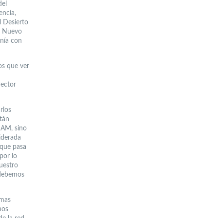
del
encia,
l Desierto
o Nuevo
onía con
os que ver
rector
rlos
stán
IAM, sino
iderada
 que pasa
por lo
uestro
 debemos
emas
nos