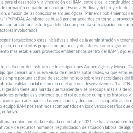
a para el desarrollo y la vinculación del IIAM, entre ellos, la continuidad 
de formación en patrimonio cultural Escuela Andina y del proyecto de ci
ión, difusión de las colecciones arqueológicas “Primeros poblamientos de
a” (PriPoDA). Asimismo, se buscó generar acuerdos en torno al proyect
ra contar con una estrategia definida que permita su realización en arm
 actores involucrados.
eguir fortaleciendo estas iniciativas a nivel de la administración y tenem
spacio, con distintos grupos comunitarios y de interés, cómo lograr un
iento más estable para proyectos emblemáticos dentro del IIAM”, dijo el 
te, el director del Instituto de Investigaciones Arqueológicas y Museo, Ca
dijo que celebra una nueva visita de nuestras autoridades, ya que estas e
s siempre por una actitud de escucha no solo sobre las necesidades del I
obre la realidad social del medio en el que nos desenvolvemos. “La UCN l
tual gestión tiene una mirada que trasciende y se preocupa más allá de lo
aciones principales y entiende que el rol que debe cumplir es histórico y, 
mbiante, para adecuarse a las evoluciones y demandas sociopolíticas de n
o equipo IIAM nos sentimos acompañados en los diversos desafíos que
, enfatizó.
última reunión ampliada realizada en octubre 2021, se ha avanzado en t
ativos y de recursos humanos (regularización de situación laboral de algu