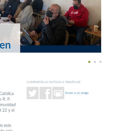
 en
1
2
3
COMPARTIR LA NOTICIA A TRAVÉS DE:
Enviar a un amigo
Católica
 R. P.
Comunidad
l 22 y el
de este