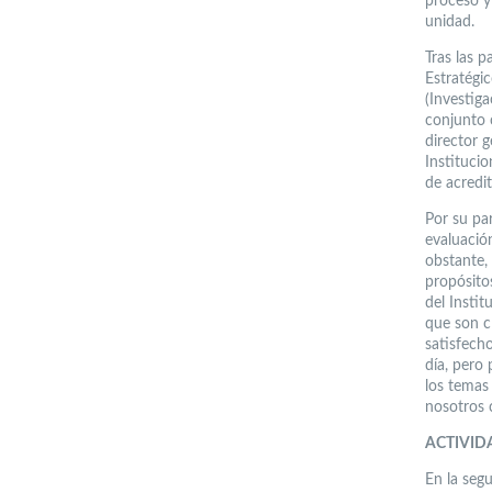
proceso y
unidad.
Tras las p
Estratégic
(Investig
conjunto 
director 
Instituci
de acredit
Por su pa
evaluació
obstante, 
propósito
del Insti
que son cl
satisfech
día, pero
los temas
nosotros 
ACTIVID
En la seg