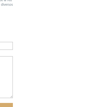
e la red
e diversos