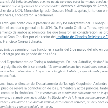
resencia del Señor le pedimos que nos ayude para que estos hermanos puedan r
la misión que la Iglesia les ha encomendado”
, destacó el Arzobispo de Antofa
iller de la UCN, Monseñor Ignacio Ducasse Medina, quien, junto con el re
lda Varas, encabezaron la ceremonia.
l acto, que contó con la presencia de las y los integrantes del Consejo S
ción, el secretario general de la UCN, Dr. Fernando Orellana Torres, leyó l
miento de ambos académicos, los que tomaron en consideración las pr
s al Gran Canciller por el director del
Instituto de Ciencias Religiosas y F
Dr. Francisco Correa Schnake.
démicos asumieron sus funciones a partir del 1 de marzo del año en cur
n el cargo por un periodo de dos años.
r del Departamento de Teología Antofagasta, Dr. Ibar Astudillo, destacó la
ia y significado de la ceremonia.
“El compromiso que hoy adquirimos con la I
versidad está alineado con lo que quiere la Iglesia Católica, especialmente para
 especificó.
sma línea, el director del Departamento de Teología Coquimbo, Alejandro
 puso de relieve la connotación de los juramentos y actos públicos, tanto
 como en lo simbólico.
“En el contenido, es manifestar públicamente en lo qu
omete, y cumplir con una tradición institucional y de la Iglesia que me parece 
ener y actualizar. En cuanto al símbolo, esto siempre convoca, reúne y hace ex
 sentimiento y un contenido”
, remarcó.