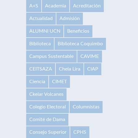
A+S
Academia
Acreditación
Actualidad
Admisión
ALUMNI UCN
Beneficios
Biblioteca
Biblioteca Coquimbo
Campus Sustentable
CAVIME
CEITSAZA
Chela Lira
CIAP
Ciencia
CIMET
Ckelar Volcanes
Colegio Electoral
Columnistas
Comité de Dama
Consejo Superior
CPHS