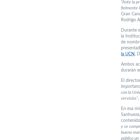
“Ante la p
fielmente 
Gran Canc
Rodrigo A
Durante e
la Institu
de nombra
presentada
la UCN
, 
Ambos aca
durarán e
El directo
importanc
con la Uni
servicios”
,
En esa mi
Sanhueza,
contenido
y se compr
bueno mant
público un