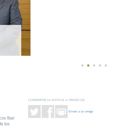
1
2
3
4
5
COMPARTIR LA NOTICIA A TRAVÉS DE:
Enviar a un amigo
cos Ibar
e los