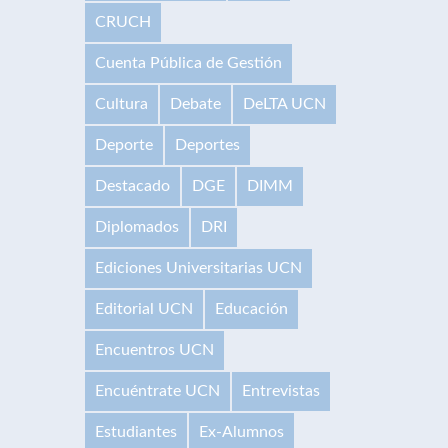
CRUCH
Cuenta Pública de Gestión
Cultura
Debate
DeLTA UCN
Deporte
Deportes
Destacado
DGE
DIMM
Diplomados
DRI
Ediciones Universitarias UCN
Editorial UCN
Educación
Encuentros UCN
Encuéntrate UCN
Entrevistas
Estudiantes
Ex-Alumnos