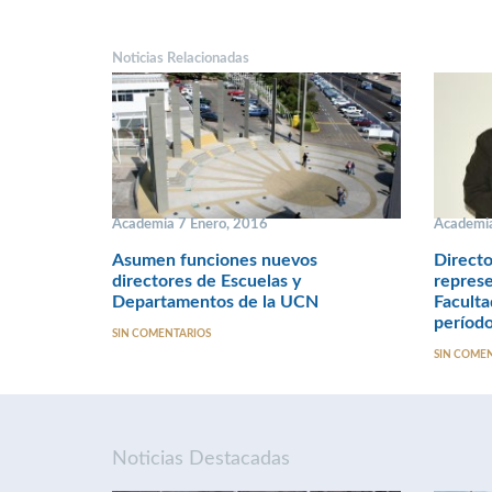
Noticias Relacionadas
Academia 7 Enero, 2016
Academia
Asumen funciones nuevos
Direct
directores de Escuelas y
represe
Departamentos de la UCN
Faculta
período
SIN COMENTARIOS
SIN COME
Noticias Destacadas