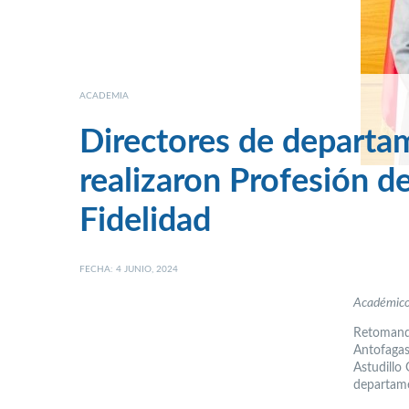
ACADEMIA
Directores de depart
realizaron Profesión d
Fidelidad
FECHA: 4 JUNIO, 2024
Académicos
Retomando
Antofagas
Astudillo
departame