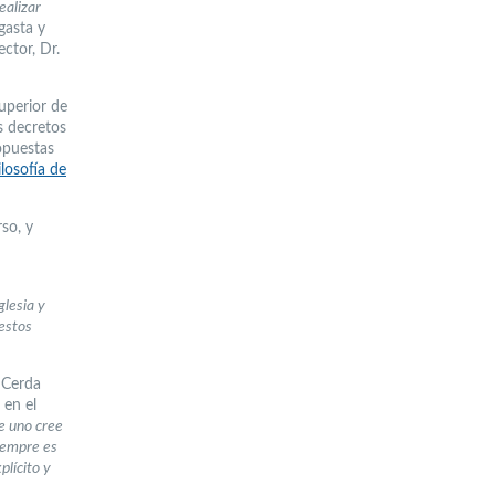
ealizar
gasta y
ctor, Dr.
uperior de
os decretos
opuestas
ilosofía de
so, y
glesia y
 estos
 Cerda
 en el
e uno cree
siempre es
plícito y