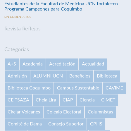
Estudiantes de la Facultad de Medicina UCN fortalecen
Programa Campeones para Coquimbo
SIN COMENTARIOS
Revista Reflejos
Categorías
A+S
Academia
Acreditación
Actualidad
Admisión
ALUMNI UCN
Beneficios
Biblioteca
Biblioteca Coquimbo
Campus Sustentable
CAVIME
CEITSAZA
Chela Lira
CIAP
Ciencia
CIMET
Ckelar Volcanes
Colegio Electoral
Columnistas
Comité de Dama
Consejo Superior
CPHS