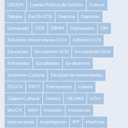
CRUCH
Cuenta Pública de Gestión
Cultura
Debate
DeLTA UCN
Deporte
Deportes
Destacado
DGE
DIMM
Diplomados
DRI
Ediciones Universitarias UCN
Editorial UCN
Educación
Encuentros UCN
Encuéntrate UCN
Entrevistas
Estudiantes
Ex-Alumnos
Extensión Cultural
Facultad de Humanidades
FEUCN
FPCT
Funcionarios
Galería
Galpón Cultural
Género
HEUMA
I+D+i
IAUCN
IIAM
Inclusión
Innovación
Internacional
Investigación
IPP
Medicina