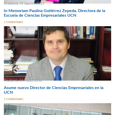
Academia 30 Agosto, 2023
In Memoriam Paulina Gutiérrez Zepeda, Directora de la
Escuela de Ciencias Empresariales UCN
1 COMENTARIO
Academia 16 Mayo, 2018
Asume nuevo Director de Ciencias Empresariales en la
UCN
1 COMENTARIO