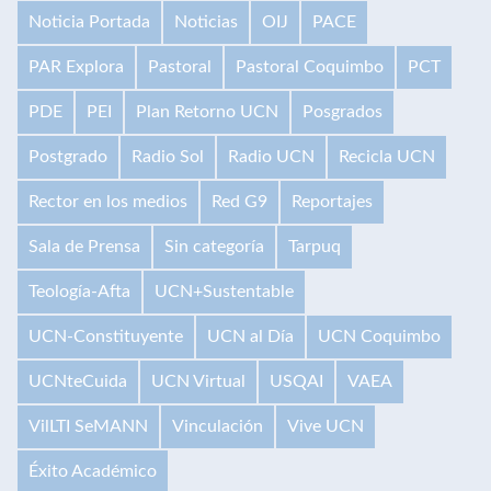
Noticia Portada
Noticias
OIJ
PACE
PAR Explora
Pastoral
Pastoral Coquimbo
PCT
PDE
PEI
Plan Retorno UCN
Posgrados
Postgrado
Radio Sol
Radio UCN
Recicla UCN
Rector en los medios
Red G9
Reportajes
Sala de Prensa
Sin categoría
Tarpuq
Teología-Afta
UCN+Sustentable
UCN-Constituyente
UCN al Día
UCN Coquimbo
UCNteCuida
UCN Virtual
USQAI
VAEA
VilLTI SeMANN
Vinculación
Vive UCN
Éxito Académico