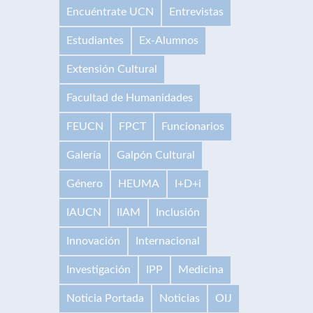
Encuéntrate UCN
Entrevistas
Estudiantes
Ex-Alumnos
Extensión Cultural
Facultad de Humanidades
FEUCN
FPCT
Funcionarios
Galería
Galpón Cultural
Género
HEUMA
I+D+i
IAUCN
IIAM
Inclusión
Innovación
Internacional
Investigación
IPP
Medicina
Noticia Portada
Noticias
OIJ