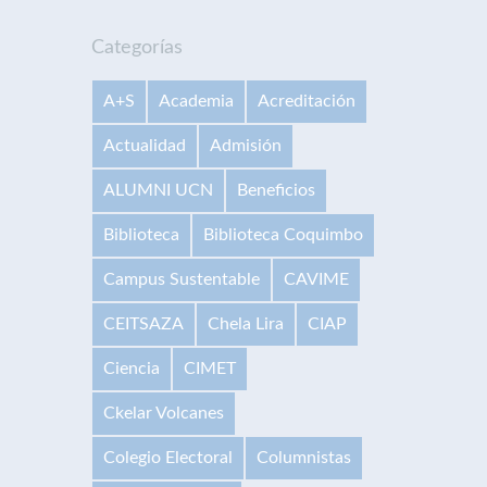
Categorías
A+S
Academia
Acreditación
Actualidad
Admisión
ALUMNI UCN
Beneficios
Biblioteca
Biblioteca Coquimbo
Campus Sustentable
CAVIME
CEITSAZA
Chela Lira
CIAP
Ciencia
CIMET
Ckelar Volcanes
Colegio Electoral
Columnistas