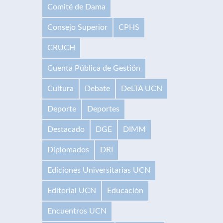
Comité de Dama
Consejo Superior
CPHS
CRUCH
Cuenta Pública de Gestión
Cultura
Debate
DeLTA UCN
Deporte
Deportes
Destacado
DGE
DIMM
Diplomados
DRI
Ediciones Universitarias UCN
Editorial UCN
Educación
Encuentros UCN