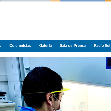
s
Columnistas
Galería
Sala de Prensa
Radio Sol