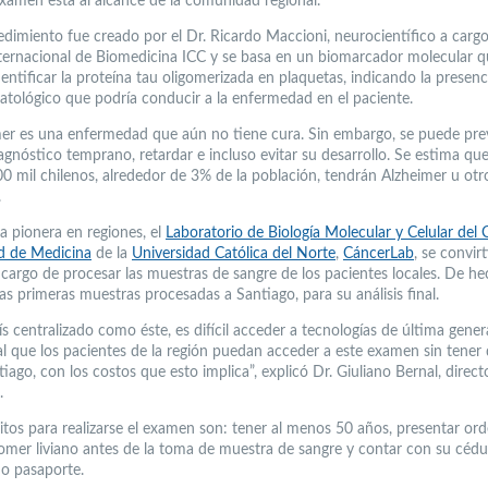
examen está al alcance de la comunidad regional.
edimiento fue creado por el Dr. Ricardo Maccioni, neurocientífico a cargo
ternacional de Biomedicina ICC y se basa en un biomarcador molecular 
entificar la proteína tau oligomerizada en plaquetas, indicando la presen
atológico que podría conducir a la enfermedad en el paciente.
mer es una enfermedad que aún no tiene cura. Sin embargo, se puede pre
agnóstico temprano, retardar e incluso evitar su desarrollo. Se estima q
0 mil chilenos, alrededor de 3% de la población, tendrán Alzheimer u otr
.
 pionera en regiones, el
Laboratorio de Biología Molecular y Celular del 
d de Medicina
de la
Universidad Católica del Norte
,
CáncerLab
, se convirt
 cargo de procesar las muestras de sangre de los pacientes locales. De he
as primeras muestras procesadas a Santiago, para su análisis final.
s centralizado como éste, es difícil acceder a tecnologías de última gener
al que los pacientes de la región puedan acceder a este examen sin tener 
iago, con los costos que esto implica”, explicó Dr. Giuliano Bernal, direct
.
sitos para realizarse el examen son: tener al menos 50 años, presentar or
omer liviano antes de la toma de muestra de sangre y contar con su cédu
 o pasaporte.