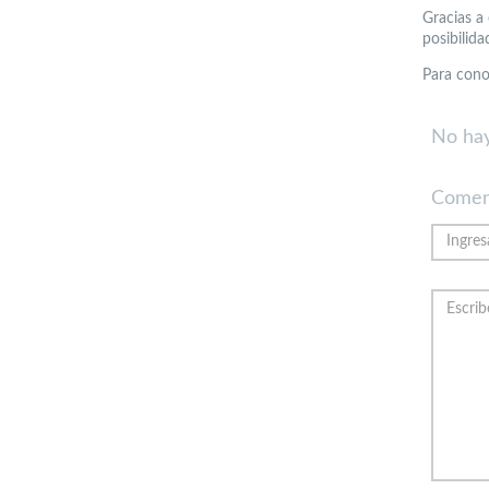
Gracias a 
posibilid
Para cono
No hay
Comen