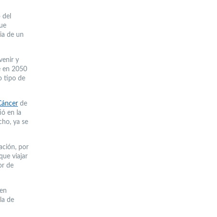
 del
que
cia de un
venir y
ue en 2050
o tipo de
Cáncer
de
ió en la
cho, ya se
ación, por
que viajar
or de
den
la de