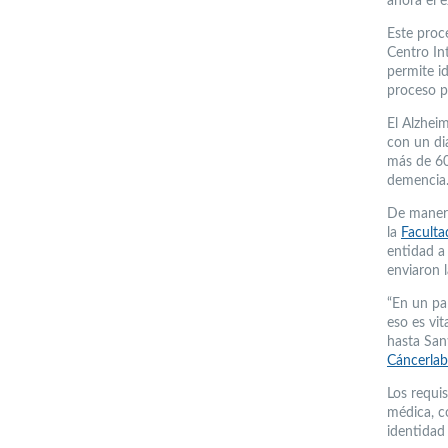
ahora el 
Este proc
Centro In
permite id
proceso p
El Alzhei
con un di
más de 60
demencia
De manera
la
Faculta
entidad a
enviaron l
“En un paí
eso es vit
hasta Sant
Cáncerlab
Los requi
médica, c
identidad