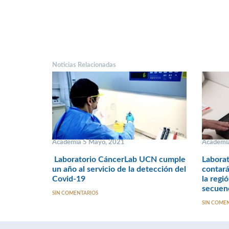
Noticias Relacionadas
Academia 5 Mayo, 2021
Academia
Laboratorio CáncerLab UCN cumple
Labora
un año al servicio de la detección del
contará
Covid-19
la regi
secuenc
SIN COMENTARIOS
SIN COME