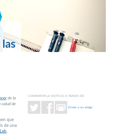
 las
COMPARTIR LA NOTICIA A TRAVÉS DE:
ncer
de la
a salud de
Enviar a un amigo
enen que
és de una
Lab
,