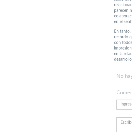
relaciona
parecen n
colaboraci
en el sent
En tanto,
recordó qu
con todos
impresion
en la rela
desarrollo
No hay
Comen