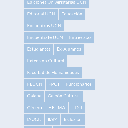
Ediciones Universitarias UCN
Editorial UCN
Educación
Encuentros UCN
Encuéntrate UCN
Entrevistas
Estudiantes
Ex-Alumnos
Extensión Cultural
Facultad de Humanidades
FEUCN
FPCT
Funcionarios
Galería
Galpón Cultural
Género
HEUMA
I+D+i
IAUCN
IIAM
Inclusión