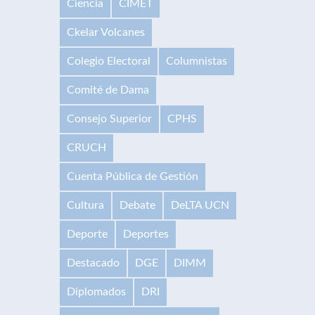
Ciencia
CIMET
Ckelar Volcanes
Colegio Electoral
Columnistas
Comité de Dama
Consejo Superior
CPHS
CRUCH
Cuenta Pública de Gestión
Cultura
Debate
DeLTA UCN
Deporte
Deportes
Destacado
DGE
DIMM
Diplomados
DRI