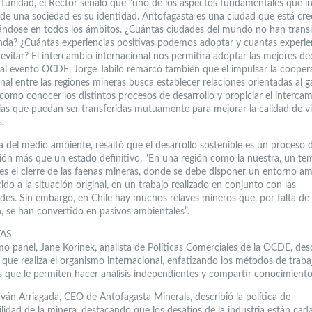
rtunidad, el Rector señaló que “uno de los aspectos fundamentales que i
a de una sociedad es su identidad. Antofagasta es una ciudad que está cr
ándose en todos los ámbitos. ¿Cuántas ciudades del mundo no han transi
da? ¿Cuántas experiencias positivas podemos adoptar y cuantas experie
evitar? El intercambio internacional nos permitirá adoptar las mejores dec
al evento OCDE, Jorge Tabilo remarcó también que el impulsar la cooper
nal entre las regiones mineras busca establecer relaciones orientadas al g
 como conocer los distintos procesos de desarrollo y propiciar el interca
ias que puedan ser transferidas mutuamente para mejorar la calidad de v
.
a del medio ambiente, resaltó que el desarrollo sostenible es un proceso 
ión más que un estado definitivo. “En una región como la nuestra, un t
 es el cierre de las faenas mineras, donde se debe disponer un entorno am
do a la situación original, en un trabajo realizado en conjunto con las
es. Sin embargo, en Chile hay muchos relaves mineros que, por falta de
n, se han convertido en pasivos ambientales”.
TAS
o panel, Jane Korinek, analista de Políticas Comerciales de la OCDE, desc
 que realiza el organismo internacional, enfatizando los métodos de traba
os que le permiten hacer análisis independientes y compartir conocimiento
Iván Arriagada, CEO de Antofagasta Minerals, describió la política de
ilidad de la minera, destacando que los desafíos de la industria están cad