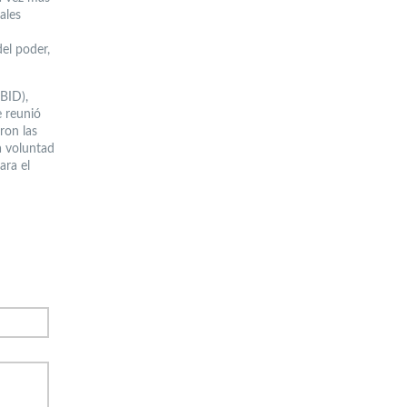
ales
del poder,
BID),
e reunió
ron las
a voluntad
ara el