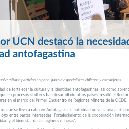
or UCN destacó la necesida
dad antofagastina
niversitaria participó en panel junto a especialistas chilenos y extranjeros.
ad de fortalecer la cultura y la identidad antofagastinas, así como aprend
que en procesos similares han desarrollado otros países, resaltó el Rector
varez en el marco del Primer Encuentro de Regiones Mineras de la OCDE.
to, que se lleva a cabo en Antofagasta, la autoridad universitaria particip
álogo entre partes interesadas: Fortalecimiento de la cooperación internac
idad y el bienestar de las regiones mineras”.