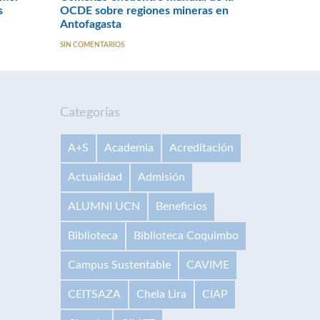
s
OCDE sobre regiones mineras en
Antofagasta
SIN COMENTARIOS
Categorías
A+S
Academia
Acreditación
Actualidad
Admisión
ALUMNI UCN
Beneficios
Biblioteca
Biblioteca Coquimbo
Campus Sustentable
CAVIME
CEITSAZA
Chela Lira
CIAP