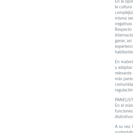
En la opo
la cultur
complejiz
misma sen
negativas 
Respecto 
internacio
ganar, así
experienc
habitantes
En materi
y adaptac
relevante
más pareci
comunidad
regulació
PANELIS
En el mism
funciones
distintiv
A su vez, 
sustentab