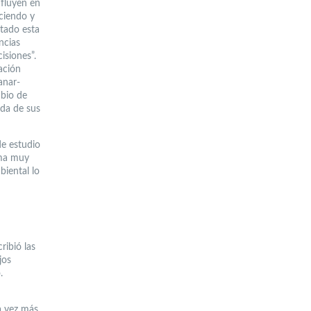
nfluyen en
eciendo y
tado esta
ncias
isiones”.
ación
anar-
mbio de
ida de sus
de estudio
ema muy
biental lo
ribió las
jos
.
a vez más