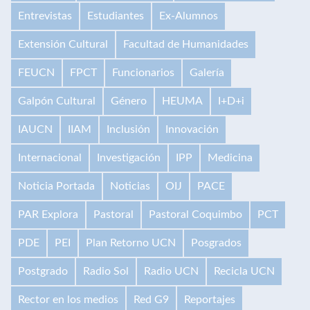
Entrevistas
Estudiantes
Ex-Alumnos
Extensión Cultural
Facultad de Humanidades
FEUCN
FPCT
Funcionarios
Galería
Galpón Cultural
Género
HEUMA
I+D+i
IAUCN
IIAM
Inclusión
Innovación
Internacional
Investigación
IPP
Medicina
Noticia Portada
Noticias
OIJ
PACE
PAR Explora
Pastoral
Pastoral Coquimbo
PCT
PDE
PEI
Plan Retorno UCN
Posgrados
Postgrado
Radio Sol
Radio UCN
Recicla UCN
Rector en los medios
Red G9
Reportajes