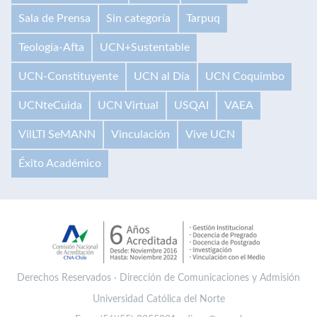
Sala de Prensa
Sin categoría
Tarpuq
Teología-Afta
UCN+Sustentable
UCN-Constituyente
UCN al Día
UCN Coquimbo
UCNteCuida
UCN Virtual
USQAI
VAEA
VilLTI SeMANN
Vinculación
Vive UCN
Éxito Académico
Derechos Reservados · Dirección de Comunicaciones y Admisión
Universidad Católica del Norte