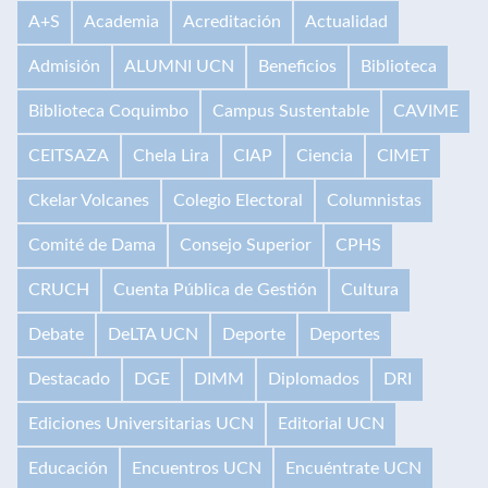
A+S
Academia
Acreditación
Actualidad
Admisión
ALUMNI UCN
Beneficios
Biblioteca
Biblioteca Coquimbo
Campus Sustentable
CAVIME
CEITSAZA
Chela Lira
CIAP
Ciencia
CIMET
Ckelar Volcanes
Colegio Electoral
Columnistas
Comité de Dama
Consejo Superior
CPHS
CRUCH
Cuenta Pública de Gestión
Cultura
Debate
DeLTA UCN
Deporte
Deportes
Destacado
DGE
DIMM
Diplomados
DRI
Ediciones Universitarias UCN
Editorial UCN
Educación
Encuentros UCN
Encuéntrate UCN