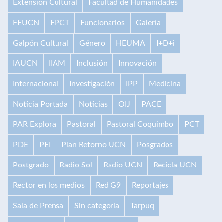
Extensión Cultural
Facultad de Humanidades
FEUCN
FPCT
Funcionarios
Galería
Galpón Cultural
Género
HEUMA
I+D+i
IAUCN
IIAM
Inclusión
Innovación
Internacional
Investigación
IPP
Medicina
Noticia Portada
Noticias
OIJ
PACE
PAR Explora
Pastoral
Pastoral Coquimbo
PCT
PDE
PEI
Plan Retorno UCN
Posgrados
Postgrado
Radio Sol
Radio UCN
Recicla UCN
Rector en los medios
Red G9
Reportajes
Sala de Prensa
Sin categoría
Tarpuq