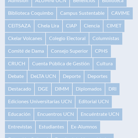
Admisión
ALUMNI UCN
Beneficios
Biblioteca
Biblioteca Coquimbo
Campus Sustentable
CAVIME
CEITSAZA
Chela Lira
CIAP
Ciencia
CIMET
Ckelar Volcanes
Colegio Electoral
Columnistas
Comité de Dama
Consejo Superior
CPHS
CRUCH
Cuenta Pública de Gestión
Cultura
Debate
DeLTA UCN
Deporte
Deportes
Destacado
DGE
DIMM
Diplomados
DRI
Ediciones Universitarias UCN
Editorial UCN
Educación
Encuentros UCN
Encuéntrate UCN
Entrevistas
Estudiantes
Ex-Alumnos