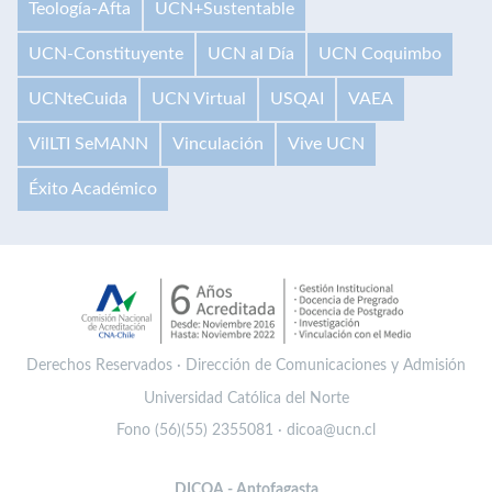
Teología-Afta
UCN+Sustentable
UCN-Constituyente
UCN al Día
UCN Coquimbo
UCNteCuida
UCN Virtual
USQAI
VAEA
VilLTI SeMANN
Vinculación
Vive UCN
Éxito Académico
Derechos Reservados · Dirección de Comunicaciones y Admisión
Universidad Católica del Norte
Fono (56)(55) 2355081 · dicoa@ucn.cl
DICOA - Antofagasta