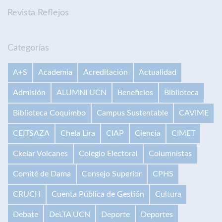
Revista Reflejos
Categorías
A+S
Academia
Acreditación
Actualidad
Admisión
ALUMNI UCN
Beneficios
Biblioteca
Biblioteca Coquimbo
Campus Sustentable
CAVIME
CEITSAZA
Chela Lira
CIAP
Ciencia
CIMET
Ckelar Volcanes
Colegio Electoral
Columnistas
Comité de Dama
Consejo Superior
CPHS
CRUCH
Cuenta Pública de Gestión
Cultura
Debate
DeLTA UCN
Deporte
Deportes