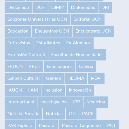
Destacado
DGE
DIMM
Diplomados
DRI
Ediciones Universitarias UCN
Editorial UCN
Educación
Encuentros UCN
Encuéntrate UCN
Entrevistas
Estudiantes
Ex-Alumnos
Extensión Cultural
Facultad de Humanidades
FEUCN
FPCT
Funcionarios
Galería
Galpón Cultural
Género
HEUMA
I+D+i
IAUCN
IIAM
Inclusión
Innovación
Internacional
Investigación
IPP
Medicina
Noticia Portada
Noticias
OIJ
PACE
PAR Explora
Pastoral
Pastoral Coquimbo
PCT