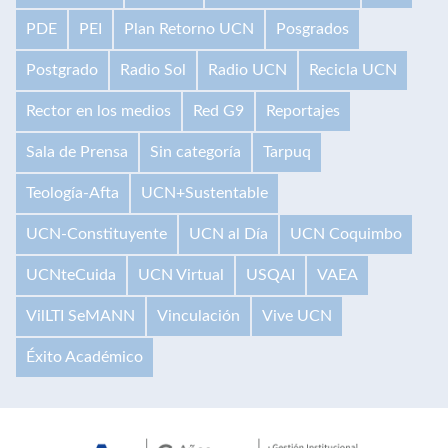
PDE
PEI
Plan Retorno UCN
Posgrados
Postgrado
Radio Sol
Radio UCN
Recicla UCN
Rector en los medios
Red G9
Reportajes
Sala de Prensa
Sin categoría
Tarpuq
Teología-Afta
UCN+Sustentable
UCN-Constituyente
UCN al Día
UCN Coquimbo
UCNteCuida
UCN Virtual
USQAI
VAEA
VilLTI SeMANN
Vinculación
Vive UCN
Éxito Académico