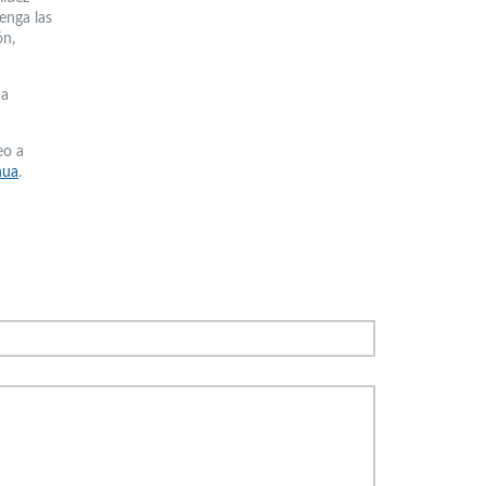
enga las
ón,
ma
eo a
nua
.