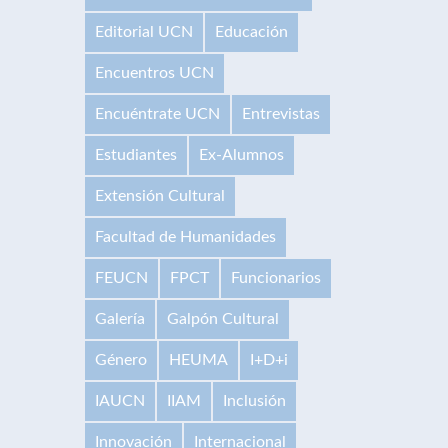
Editorial UCN
Educación
Encuentros UCN
Encuéntrate UCN
Entrevistas
Estudiantes
Ex-Alumnos
Extensión Cultural
Facultad de Humanidades
FEUCN
FPCT
Funcionarios
Galería
Galpón Cultural
Género
HEUMA
I+D+i
IAUCN
IIAM
Inclusión
Innovación
Internacional