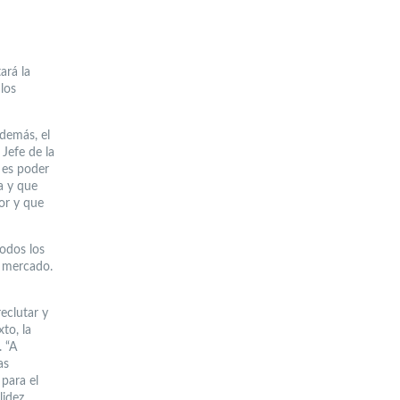
ará la
 los
Además, el
Jefe de la
 es poder
a y que
or y que
todos los
l mercado.
eclutar y
to, la
. “A
as
para el
lidez