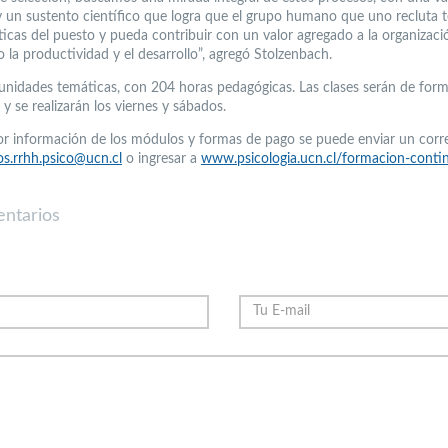
y un sustento científico que logra que el grupo humano que uno recluta t
ticas del puesto y pueda contribuir con un valor agregado a la organizaci
 la productividad y el desarrollo”, agregó Stolzenbach.
unidades temáticas, con 204 horas pedagógicas. Las clases serán de for
 y se realizarán los viernes y sábados.
r información de los módulos y formas de pago se puede enviar un corr
s.rrhh.psico@ucn.cl
o ingresar a
www.psicologia.ucn.cl/formacion-conti
ntarios