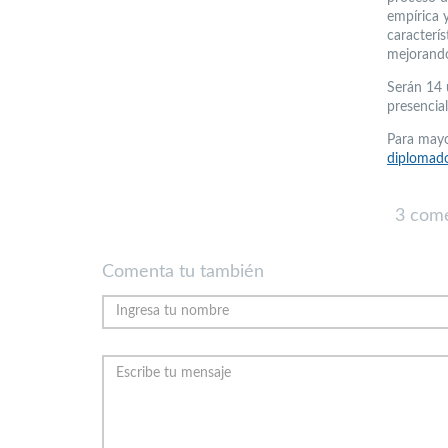
empírica 
caracterís
mejorando
Serán 14 
presencial
Para mayo
diplomado
3 come
Comenta tu también