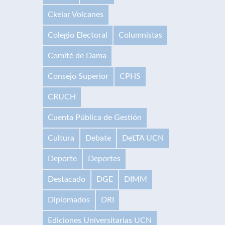
Ckelar Volcanes
Colegio Electoral
Columnistas
Comité de Dama
Consejo Superior
CPHS
CRUCH
Cuenta Pública de Gestión
Cultura
Debate
DeLTA UCN
Deporte
Deportes
Destacado
DGE
DIMM
Diplomados
DRI
Ediciones Universitarias UCN