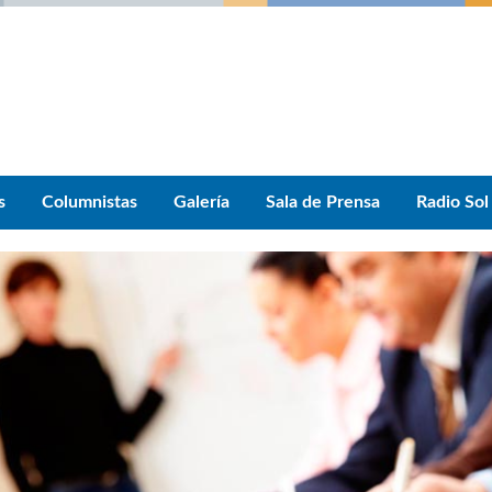
s
Columnistas
Galería
Sala de Prensa
Radio Sol