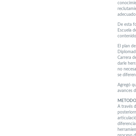
conocimie
reclutami
adecuado 
De esta f
Escuela de
contenido
El plan de
Diplomado
Carrera d
darle her
no necesa
se difere
Agregó qu
avances d
METODO
A través 
posterior
articulaci
diferenci
herramien
proceso d