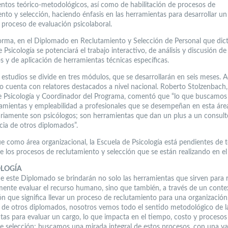
ntos teórico-metodológicos, así como de habilitación de procesos de
ento y selección, haciendo énfasis en las herramientas para desarrollar un
proceso de evaluación psicolaboral.
orma, en el Diplomado en Reclutamiento y Selección de Personal que dict
 Psicología se potenciará el trabajo interactivo, de análisis y discusión de
s y de aplicación de herramientas técnicas específicas.
 estudios se divide en tres módulos, que se desarrollarán en seis meses. 
 cuenta con relatores destacados a nivel nacional. Roberto Stolzenbach, 
e Psicología y Coordinador del Programa, comentó que “lo que buscamos
ramientas y empleabilidad a profesionales que se desempeñan en esta áre
riamente son psicólogos; son herramientas que dan un plus a un consult
ncia de otros diplomados”.
e como área organizacional, la Escuela de Psicología está pendientes de 
e los procesos de reclutamiento y selección que se están realizando en e
LOGÍA
de este Diplomado se brindarán no solo las herramientas que sirven para r
mente evaluar el recurso humano, sino que también, a través de un contex
ón que significa llevar un proceso de reclutamiento para una organización
a de otros diplomados, nosotros vemos todo el sentido metodológico de l
tas para evaluar un cargo, lo que impacta en el tiempo, costo y procesos 
e selección; buscamos una mirada integral de estos procesos, con una va