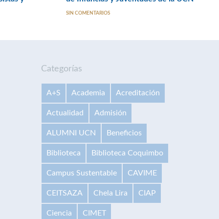
SIN COMENTARIOS
Categorías
A+S
Academia
Acreditación
Actualidad
Admisión
ALUMNI UCN
Beneficios
Biblioteca
Biblioteca Coquimbo
Campus Sustentable
CAVIME
CEITSAZA
Chela Lira
CIAP
Ciencia
CIMET