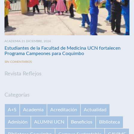
ACADEMIA 21 DICIEMBRE, 2024
Estudiantes de la Facultad de Medicina UCN fortalecen
Programa Campeones para Coquimbo
SIN COMENTARIOS
Revista Reflejos
Categorías
A+S
Academia
Acreditación
Actualidad
Admisión
ALUMNI UCN
Beneficios
Biblioteca