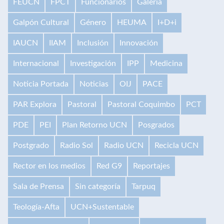
FEUCN
FPCT
Funcionarios
Galería
Galpón Cultural
Género
HEUMA
I+D+i
IAUCN
IIAM
Inclusión
Innovación
Internacional
Investigación
IPP
Medicina
Noticia Portada
Noticias
OIJ
PACE
PAR Explora
Pastoral
Pastoral Coquimbo
PCT
PDE
PEI
Plan Retorno UCN
Posgrados
Postgrado
Radio Sol
Radio UCN
Recicla UCN
Rector en los medios
Red G9
Reportajes
Sala de Prensa
Sin categoría
Tarpuq
Teología-Afta
UCN+Sustentable