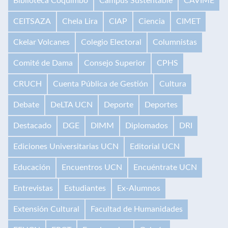
Biblioteca Coquimbo
Campus Sustentable
CAVIME
CEITSAZA
Chela Lira
CIAP
Ciencia
CIMET
Ckelar Volcanes
Colegio Electoral
Columnistas
Comité de Dama
Consejo Superior
CPHS
CRUCH
Cuenta Pública de Gestión
Cultura
Debate
DeLTA UCN
Deporte
Deportes
Destacado
DGE
DIMM
Diplomados
DRI
Ediciones Universitarias UCN
Editorial UCN
Educación
Encuentros UCN
Encuéntrate UCN
Entrevistas
Estudiantes
Ex-Alumnos
Extensión Cultural
Facultad de Humanidades