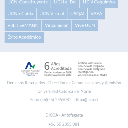
UCN-Constituyente
UCN al Día
UCN Coquimbo
UCNteCuida
UCN Virtual
USQAI
VAEA
VilLTI SeMANN
Vinculación
Vive UCN
Éxito Académico
Derechos Reservados · Dirección de Comunicaciones y Admisión
Universidad Católica del Norte
Fono (56)(55) 2355081 · dicoa@ucn.cl
DICOA - Antofagasta
+56 55 2355 081