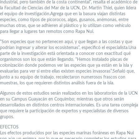
industrial, pero también de la costa continental”, resalta el académico de
la Facultad de Ciencias del Mar de la UCN, Dr. Martin Thiel, quien lidera
el equipo de investigación.Agrega que en la basura viajan distintas
especies, como tipos de picorocos, algas, gusanos, anémonas, entre
muchas otras, que se adhieren al plástico y lo utilizan como vehículo
para llegar a lugares tan remotos como Rapa Nui.
“Son especies que no pertenecen aquí, y que llegan a las costas y que
podrían ingresar y alterar los ecosistemas”, especificó el especialista.Una
parte de la investigación está orientada a conocer con exactitud qué
organismos son los que están llegando. “Hemos instalado placas de
colonización donde podemos ver las especies que ya están en la isla y
evaluarlas para ver si entre ellas existen especies invasoras”.Señaló que,
junto a su equipo de trabajo, recolectaron numerosos frascos con
muestras, los que requieren distintos análisis fuera de la isla.
Algunos de estos estudios serán realizados en los laboratorios de la UCN
en su Campus Guayacán en Coquimbo; mientras que otros serán
desarrollados en distintos centros internacionales. Es una tarea compleja
que requiere la participación de expertos y especialistas de diversos
grupos.
EFECTOS
Los efectos producidos por las especies marinas foráneas en Rapa Nui
son aún un enigma, por lo que es necesario completar los estudios para