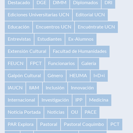
Destacado
DGE
DIMM
Diplomados
DRI
Ediciones Universitarias UCN
Editorial UCN
Educación
Encuentros UCN
Encuéntrate UCN
Entrevistas
Estudiantes
Ex-Alumnos
Extensión Cultural
Facultad de Humanidades
FEUCN
FPCT
Funcionarios
Galería
Galpón Cultural
Género
HEUMA
I+D+i
IAUCN
IIAM
Inclusión
Innovación
Internacional
Investigación
IPP
Medicina
Noticia Portada
Noticias
OIJ
PACE
PAR Explora
Pastoral
Pastoral Coquimbo
PCT