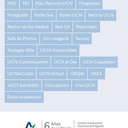
PDE
PEI
Plan Retorno UCN
Posgrados
Postgrado
Radio Sol
Radio UCN
Recicla UCN
Rector en los medios
Red G9
Reportajes
Sala de Prensa
Sin categoría
Tarpuq
Teología-Afta
UCN+Sustentable
UCN-Constituyente
UCN al Día
UCN Coquimbo
UCNteCuida
UCN Virtual
USQAI
VAEA
VilLTI SeMANN
Vinculación
Vive UCN
Éxito Académico