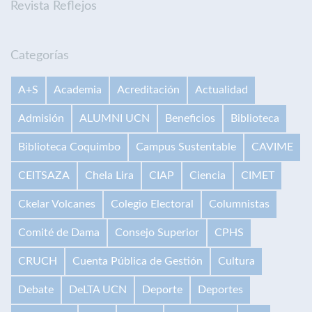
Revista Reflejos
Categorías
A+S
Academia
Acreditación
Actualidad
Admisión
ALUMNI UCN
Beneficios
Biblioteca
Biblioteca Coquimbo
Campus Sustentable
CAVIME
CEITSAZA
Chela Lira
CIAP
Ciencia
CIMET
Ckelar Volcanes
Colegio Electoral
Columnistas
Comité de Dama
Consejo Superior
CPHS
CRUCH
Cuenta Pública de Gestión
Cultura
Debate
DeLTA UCN
Deporte
Deportes