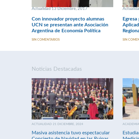
Actualidad 13 Diciembre, 2017
Actualid
Con innovador proyecto alumnas
Egresa 
UCN se presentan ante Asociación
Aplicad
Argentina de Economía Política
Region
SIN COMENTARIOS
SIN COME
Noticias Destacadas
ACTUALIDAD 21 DICIEMBRE, 2024
ACADEMIA 
Masiva asistencia tuvo espectacular
Estudia
Concierto de Navidad en las Ruinas
Medici