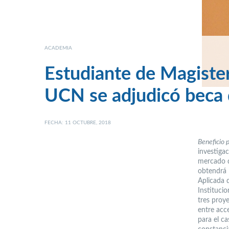
ACADEMIA
Estudiante de Magiste
UCN se adjudicó beca 
FECHA: 11 OCTUBRE, 2018
Beneficio p
investiga
mercado d
obtendrá 
Aplicada 
Institucio
tres proye
entre acce
para el ca