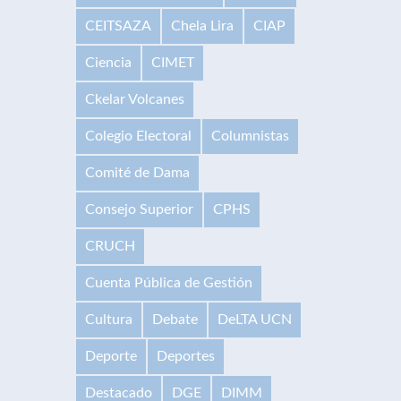
CEITSAZA
Chela Lira
CIAP
Ciencia
CIMET
Ckelar Volcanes
Colegio Electoral
Columnistas
Comité de Dama
Consejo Superior
CPHS
CRUCH
Cuenta Pública de Gestión
Cultura
Debate
DeLTA UCN
Deporte
Deportes
Destacado
DGE
DIMM