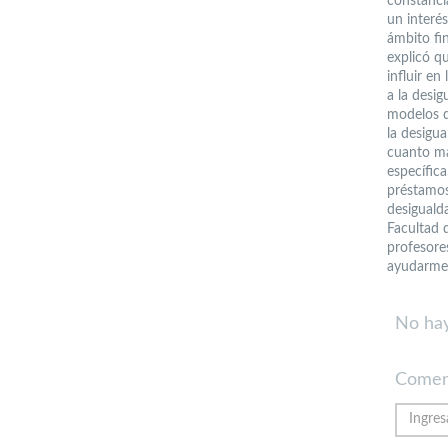
constanci
un interé
ámbito fin
explicó qu
influir en
a la desig
modelos d
la desigu
cuanto má
específica
préstamos
desigualda
Facultad 
profesore
ayudarme 
No hay
Comen