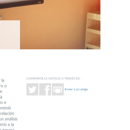
COMPARTIR LA NOTICIA A TRAVÉS DE:
 la
ro o
Enviar a un amigo
ue
ía
os e
 premió
 relación
n análisis
emio a la