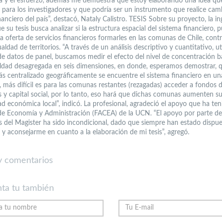
a y el esfuerzo, además me demuestra que estoy elaborando una idea qu
s para los investigadores y que podría ser un instrumento que realice cam
anciero del país”, destacó, Nataly Calistro. TESIS Sobre su proyecto, la in
e su tesis busca analizar si la estructura espacial del sistema financiero, 
 la oferta de servicios financieros formarles en las comunas de Chile, con
ualdad de territorios. “A través de un análisis descriptivo y cuantitativo, u
e datos de panel, buscamos medir el efecto del nivel de concentración b
aldad desagregada en seis dimensiones, en donde, esperamos demostrar, 
s centralizado geográficamente se encuentre el sistema financiero en 
, más difícil es para las comunas restantes (rezagadas) acceder a fondos 
 y capital social, por lo tanto, eso hará que dichas comunas aumenten s
d económica local”, indicó. La profesional, agradeció el apoyo que ha ten
de Economía y Administración (FACEA) de la UCN. “El apoyo por parte de
s del Magister ha sido incondicional, dado que siempre han estado dispue
y aconsejarme en cuanto a la elaboración de mi tesis”, agregó.
 comentarios
ta tu también