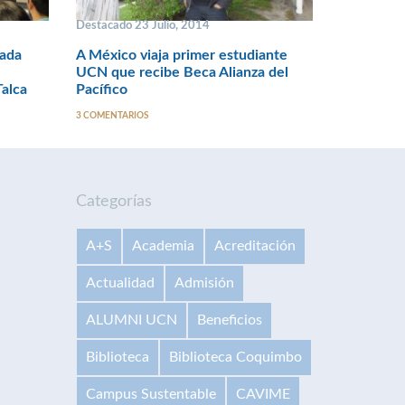
Destacado 23 Julio, 2014
ada
A México viaja primer estudiante
UCN que recibe Beca Alianza del
Talca
Pacífico
3 COMENTARIOS
Categorías
A+S
Academia
Acreditación
Actualidad
Admisión
ALUMNI UCN
Beneficios
Biblioteca
Biblioteca Coquimbo
Campus Sustentable
CAVIME