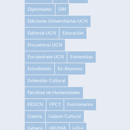
Diplomados
DRI
Ediciones Universitarias UCN
Editorial UCN
Educación
Encuentros UCN
Encuéntrate UCN
Entrevistas
Estudiantes
Ex-Alumnos
Extensión Cultural
Facultad de Humanidades
FEUCN
FPCT
Funcionarios
Galería
Galpón Cultural
Género
HEUMA
I+D+i