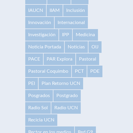
IAUCN
IIAM
Inclusión
Innovación
Internacional
Investigación
IPP
Medicina
Noticia Portada
Noticias
OIJ
PACE
PAR Explora
Pastoral
Pastoral Coquimbo
PCT
PDE
PEI
Plan Retorno UCN
Posgrados
Postgrado
Radio Sol
Radio UCN
Recicla UCN
Rector en los medios
Red G9