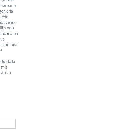
e genera
bios en el
geniería
puede
tribuyendo
tilizando
ancaria en
que
una comuna
de
u
ido de la
 mis
stos a