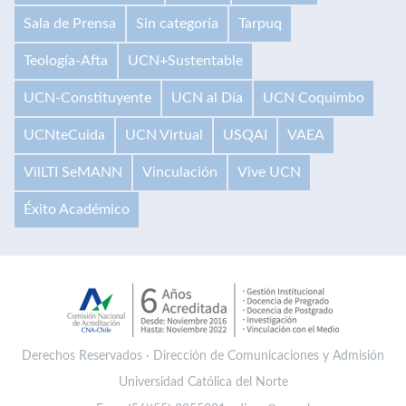
Sala de Prensa
Sin categoría
Tarpuq
Teología-Afta
UCN+Sustentable
UCN-Constituyente
UCN al Día
UCN Coquimbo
UCNteCuida
UCN Virtual
USQAI
VAEA
VilLTI SeMANN
Vinculación
Vive UCN
Éxito Académico
Derechos Reservados · Dirección de Comunicaciones y Admisión
Universidad Católica del Norte