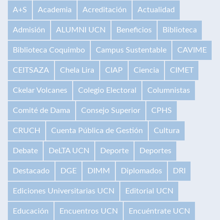
A+S
Academia
Acreditación
Actualidad
Admisión
ALUMNI UCN
Beneficios
Biblioteca
Biblioteca Coquimbo
Campus Sustentable
CAVIME
CEITSAZA
Chela Lira
CIAP
Ciencia
CIMET
Ckelar Volcanes
Colegio Electoral
Columnistas
Comité de Dama
Consejo Superior
CPHS
CRUCH
Cuenta Pública de Gestión
Cultura
Debate
DeLTA UCN
Deporte
Deportes
Destacado
DGE
DIMM
Diplomados
DRI
Ediciones Universitarias UCN
Editorial UCN
Educación
Encuentros UCN
Encuéntrate UCN