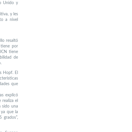
no Unido y
tiva, y les
to a nivel
lo resaltó
 tiene por
 UCN tiene
bilidad de
.
s Hopf. El
terísticas
idades que
as explicó
realiza el
a sido una
 ya que la
5 grados”,