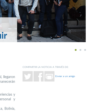
ir
1
2
3
COMPARTIR LA NOTICIA A TRAVÉS DE:
Enviar a un amigo
, llegaron
rmanecerán
riencias y
ersonal y
, Bolivia,