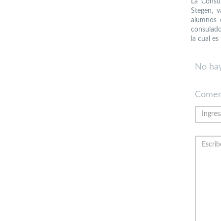
La Cónsu
Stegen, v
alumnos 
consulado
la cual e
No hay
Comen