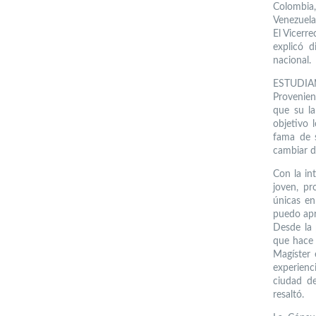
Colombia,
Venezuela
El Vicerre
explicó d
nacional.
ESTUDIA
Provenien
que su la
objetivo 
fama de s
cambiar de
Con la in
joven, pr
únicas en
puedo apr
Desde la 
que hace 
Magíster 
experienc
ciudad de
resaltó.