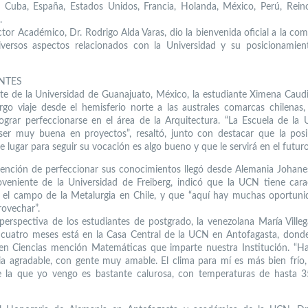
 Cuba, España, Estados Unidos, Francia, Holanda, México, Perú, Rei
.
ctor Académico, Dr. Rodrigo Alda Varas, dio la bienvenida oficial a la comi
iversos aspectos relacionados con la Universidad y su posicionamien
NTES
te de la Universidad de Guanajuato, México, la estudiante Ximena Caudil
rgo viaje desde el hemisferio norte a las australes comarcas chilenas,
lograr perfeccionarse en el área de la Arquitectura. “La Escuela de la
er muy buena en proyectos”, resaltó, junto con destacar que la posi
 lugar para seguir su vocación es algo bueno y que le servirá en el futuro
tención de perfeccionar sus conocimientos llegó desde Alemania Johane
oveniente de la Universidad de Freiberg, indicó que la UCN tiene carac
 el campo de la Metalurgia en Chile, y que “aquí hay muchas oportun
ovechar”.
perspectiva de los estudiantes de postgrado, la venezolana María Villeg
cuatro meses está en la Casa Central de la UCN en Antofagasta, donde 
en Ciencias mención Matemáticas que imparte nuestra Institución. “H
ia agradable, con gente muy amable. El clima para mí es más bien frío,
 la que yo vengo es bastante calurosa, con temperaturas de hasta 3