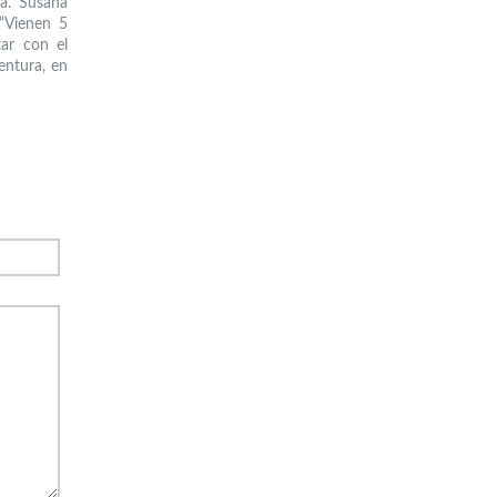
a. Susana
 “Vienen 5
ar con el
entura, en