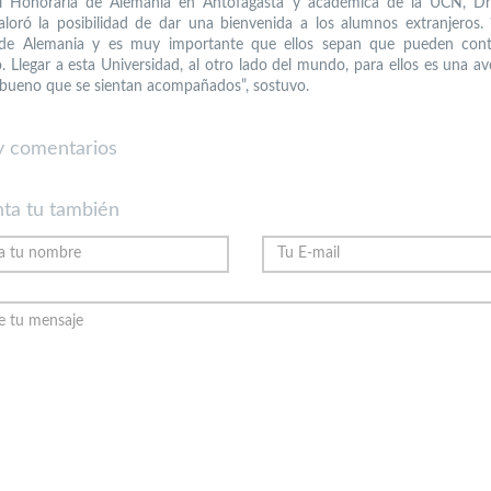
l Honoraria de Alemania en Antofagasta y académica de la UCN, Dr
aloró la posibilidad de dar una bienvenida a los alumnos extranjeros.
de Alemania y es muy importante que ellos sepan que pueden cont
. Llegar a esta Universidad, al otro lado del mundo, para ellos es una av
s bueno que se sientan acompañados”, sostuvo.
 comentarios
ta tu también