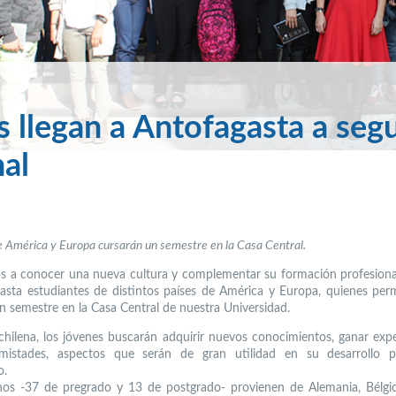
s llegan a Antofagasta a segu
nal
 América y Europa cursarán un semestre en la Casa Central.
s a conocer una nueva cultura y complementar su formación profesional
asta estudiantes de distintos países de América y Europa, quienes pe
n semestre en la Casa Central de nuestra Universidad.
 chilena, los jóvenes buscarán adquirir nuevos conocimientos, ganar expe
mistades, aspectos que serán de gran utilidad en su desarrollo p
o.
os -37 de pregrado y 13 de postgrado- provienen de Alemania, Bélgica