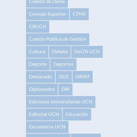
Comité de Dama
Consejo Superior
CPHS
CRUCH
Cuenta Pública de Gestión
Cultura
Debate
DeLTA UCN
Deporte
Deportes
Destacado
DGE
DIMM
Diplomados
DRI
Ediciones Universitarias UCN
Editorial UCN
Educación
Encuentros UCN