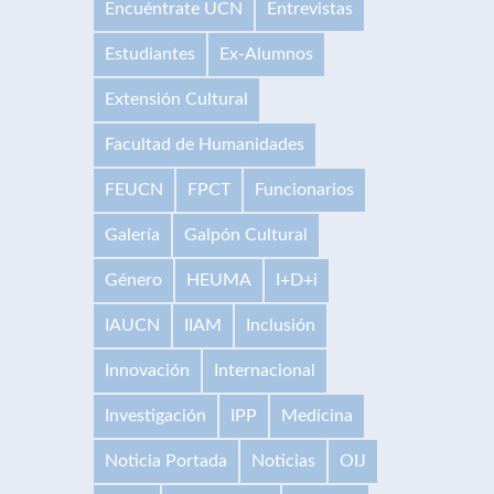
Encuéntrate UCN
Entrevistas
Estudiantes
Ex-Alumnos
Extensión Cultural
Facultad de Humanidades
FEUCN
FPCT
Funcionarios
Galería
Galpón Cultural
Género
HEUMA
I+D+i
IAUCN
IIAM
Inclusión
Innovación
Internacional
Investigación
IPP
Medicina
Noticia Portada
Noticias
OIJ