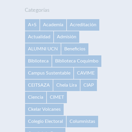
Categorías
A+S
Academia
Acreditación
Actualidad
Admisión
ALUMNI UCN
Beneficios
Biblioteca
Biblioteca Coquimbo
Campus Sustentable
CAVIME
CEITSAZA
Chela Lira
CIAP
Ciencia
CIMET
Ckelar Volcanes
Colegio Electoral
Columnistas