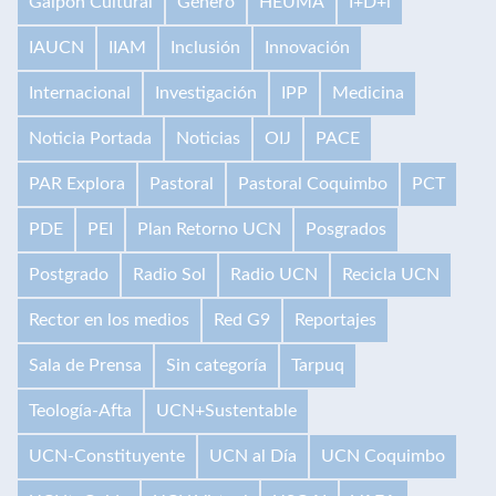
Galpón Cultural
Género
HEUMA
I+D+i
IAUCN
IIAM
Inclusión
Innovación
Internacional
Investigación
IPP
Medicina
Noticia Portada
Noticias
OIJ
PACE
PAR Explora
Pastoral
Pastoral Coquimbo
PCT
PDE
PEI
Plan Retorno UCN
Posgrados
Postgrado
Radio Sol
Radio UCN
Recicla UCN
Rector en los medios
Red G9
Reportajes
Sala de Prensa
Sin categoría
Tarpuq
Teología-Afta
UCN+Sustentable
UCN-Constituyente
UCN al Día
UCN Coquimbo