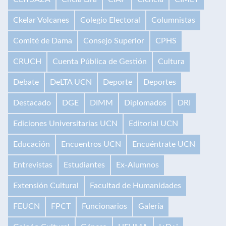
Ckelar Volcanes
Colegio Electoral
Columnistas
Comité de Dama
Consejo Superior
CPHS
CRUCH
Cuenta Pública de Gestión
Cultura
Debate
DeLTA UCN
Deporte
Deportes
Destacado
DGE
DIMM
Diplomados
DRI
Ediciones Universitarias UCN
Editorial UCN
Educación
Encuentros UCN
Encuéntrate UCN
Entrevistas
Estudiantes
Ex-Alumnos
Extensión Cultural
Facultad de Humanidades
FEUCN
FPCT
Funcionarios
Galería