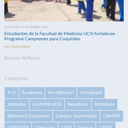
ACADEMIA 21 DICIEMBRE, 2024
Estudiantes de la Facultad de Medicina UCN fortalecen
Programa Campeones para Coquimbo
SIN COMENTARIOS
Revista Reflejos
Categorías
A+S
Academia
Acreditación
Actualidad
Admisión
ALUMNI UCN
Beneficios
Biblioteca
Biblioteca Coquimbo
Campus Sustentable
CAVIME
CEITSAZA
Chela Lira
CIAP
Ciencia
CIMET