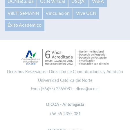
UCNteCuida
UCN Virtual
USQAI
VAEA
VilLTI SeMANN
Vinculación
Vive UCN
Éxito Académico
Derechos Reservados · Dirección de Comunicaciones y Admisión
Universidad Católica del Norte
Fono (56)(55) 2355081 · dicoa@ucn.cl
DICOA - Antofagasta
+56 55 2355 081