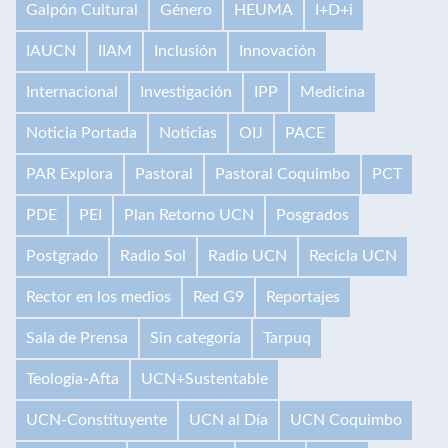
Galpón Cultural
Género
HEUMA
I+D+i
IAUCN
IIAM
Inclusión
Innovación
Internacional
Investigación
IPP
Medicina
Noticia Portada
Noticias
OIJ
PACE
PAR Explora
Pastoral
Pastoral Coquimbo
PCT
PDE
PEI
Plan Retorno UCN
Posgrados
Postgrado
Radio Sol
Radio UCN
Recicla UCN
Rector en los medios
Red G9
Reportajes
Sala de Prensa
Sin categoría
Tarpuq
Teología-Afta
UCN+Sustentable
UCN-Constituyente
UCN al Día
UCN Coquimbo