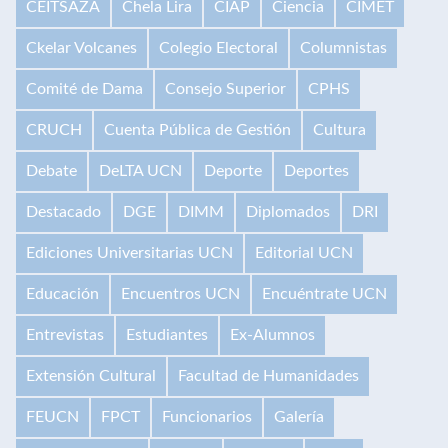
CEITSAZA
Chela Lira
CIAP
Ciencia
CIMET
Ckelar Volcanes
Colegio Electoral
Columnistas
Comité de Dama
Consejo Superior
CPHS
CRUCH
Cuenta Pública de Gestión
Cultura
Debate
DeLTA UCN
Deporte
Deportes
Destacado
DGE
DIMM
Diplomados
DRI
Ediciones Universitarias UCN
Editorial UCN
Educación
Encuentros UCN
Encuéntrate UCN
Entrevistas
Estudiantes
Ex-Alumnos
Extensión Cultural
Facultad de Humanidades
FEUCN
FPCT
Funcionarios
Galería