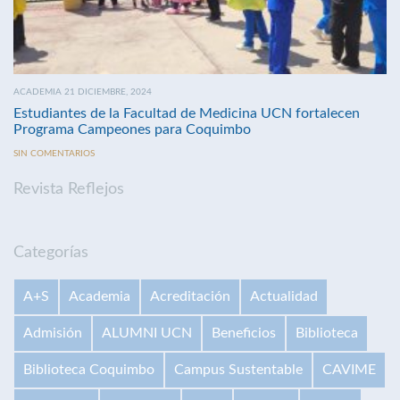
ACADEMIA 21 DICIEMBRE, 2024
Estudiantes de la Facultad de Medicina UCN fortalecen
Programa Campeones para Coquimbo
SIN COMENTARIOS
Revista Reflejos
Categorías
A+S
Academia
Acreditación
Actualidad
Admisión
ALUMNI UCN
Beneficios
Biblioteca
Biblioteca Coquimbo
Campus Sustentable
CAVIME