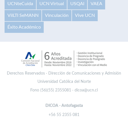
UCNteCuida
UCN Virtual
USQAI
VAEA
VilLTI SeMANN
Vinculación
Vive UCN
Éxito Académico
Derechos Reservados · Dirección de Comunicaciones y Admisión
Universidad Católica del Norte
Fono (56)(55) 2355081 · dicoa@ucn.cl
DICOA - Antofagasta
+56 55 2355 081