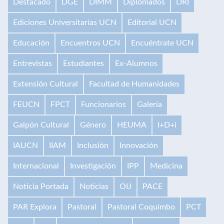
Destacado
DGE
DIMM
Diplomados
DRI
Ediciones Universitarias UCN
Editorial UCN
Educación
Encuentros UCN
Encuéntrate UCN
Entrevistas
Estudiantes
Ex-Alumnos
Extensión Cultural
Facultad de Humanidades
FEUCN
FPCT
Funcionarios
Galería
Galpón Cultural
Género
HEUMA
I+D+i
IAUCN
IIAM
Inclusión
Innovación
Internacional
Investigación
IPP
Medicina
Noticia Portada
Noticias
OIJ
PACE
PAR Explora
Pastoral
Pastoral Coquimbo
PCT