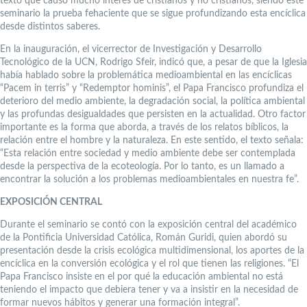
texto que causó mucho interés de cristianos y no cristianos, siendo este
seminario la prueba fehaciente que se sigue profundizando esta encíclica
desde distintos saberes.
En la inauguración, el vicerrector de Investigación y Desarrollo
Tecnológico de la UCN, Rodrigo Sfeir, indicó que, a pesar de que la Iglesia
había hablado sobre la problemática medioambiental en las encíclicas
“Pacem in terris” y “Redemptor hominis”, el Papa Francisco profundiza el
deterioro del medio ambiente, la degradación social, la política ambiental
y las profundas desigualdades que persisten en la actualidad. Otro factor
importante es la forma que aborda, a través de los relatos bíblicos, la
relación entre el hombre y la naturaleza. En este sentido, el texto señala:
“Esta relación entre sociedad y medio ambiente debe ser contemplada
desde la perspectiva de la ecoteología. Por lo tanto, es un llamado a
encontrar la solución a los problemas medioambientales en nuestra fe”.
EXPOSICIÓN CENTRAL
Durante el seminario se contó con la exposición central del académico
de la Pontificia Universidad Católica, Román Guridi, quien abordó su
presentación desde la crisis ecológica multidimensional, los aportes de la
encíclica en la conversión ecológica y el rol que tienen las religiones. “El
Papa Francisco insiste en el por qué la educación ambiental no está
teniendo el impacto que debiera tener y va a insistir en la necesidad de
formar nuevos hábitos y generar una formación integral”.