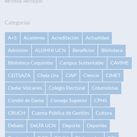
Revista Reflejos
Categorías
A+S
Academia
Acreditación
Actualidad
Admisión
ALUMNI UCN
Beneficios
Biblioteca
Biblioteca Coquimbo
Campus Sustentable
CAVIME
CEITSAZA
Chela Lira
CIAP
Ciencia
CIMET
Ckelar Volcanes
Colegio Electoral
Columnistas
Comité de Dama
Consejo Superior
CPHS
CRUCH
Cuenta Pública de Gestión
Cultura
Debate
DeLTA UCN
Deporte
Deportes