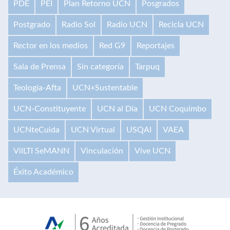
PDE
PEI
Plan Retorno UCN
Posgrados
Postgrado
Radio Sol
Radio UCN
Recicla UCN
Rector en los medios
Red G9
Reportajes
Sala de Prensa
Sin categoría
Tarpuq
Teología-Afta
UCN+Sustentable
UCN-Constituyente
UCN al Día
UCN Coquimbo
UCNteCuida
UCN Virtual
USQAI
VAEA
VilLTI SeMANN
Vinculación
Vive UCN
Éxito Académico