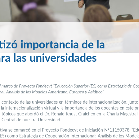
izó importancia de la
ra las universidades
el marco de Proyecto Fondecyt “Educación Superior (ES) como Estrategia de Co
nal: Análisis de los Modelos Americano, Europeo y Asiático”.
l contexto de las universidades en términos de internacionalización, junt
a internacionalización virtual y la importancia de los docentes en este p
s tópicos que abordó el Dr. Ronald Knust Graichen en la Charla Magistral 
a Central de nuestra Universidad.
iativa se enmarcó en el Proyecto Fondecyt de Iniciación N°11150378, “E
(ES) como Estrategia de Cooperación Internacional: Análisis de los Model