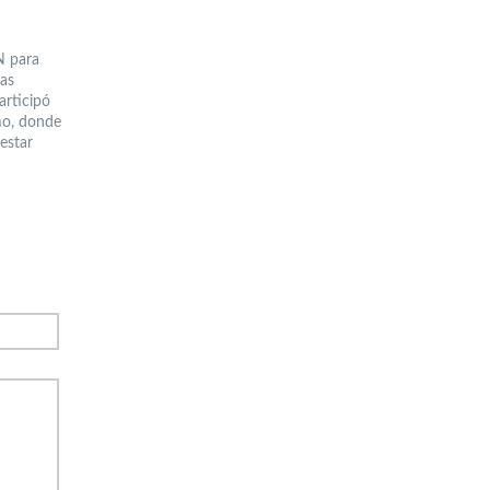
N para
mas
articipó
smo, donde
estar