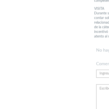
competenc
VISITA
Durante s
contar so
relacionad
de la cát
incentivó
atento al
No hay
Comen