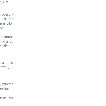
o, Dra.
proceso, y
o holandés
esarrollo
eva
os alumnos
mar a los
ocimiento
acando los
antes y
r, generar
ealizar
s
ue se hace