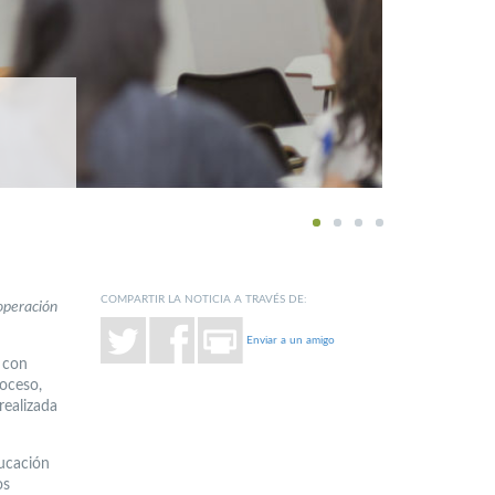
1
2
3
4
COMPARTIR LA NOTICIA A TRAVÉS DE:
operación
Enviar a un amigo
o con
roceso,
realizada
ducación
os