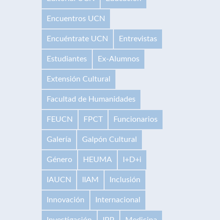
Encuentros UCN
Encuéntrate UCN
Entrevistas
Estudiantes
Ex-Alumnos
Extensión Cultural
Facultad de Humanidades
FEUCN
FPCT
Funcionarios
Galería
Galpón Cultural
Género
HEUMA
I+D+i
IAUCN
IIAM
Inclusión
Innovación
Internacional
Investigación
IPP
Medicina