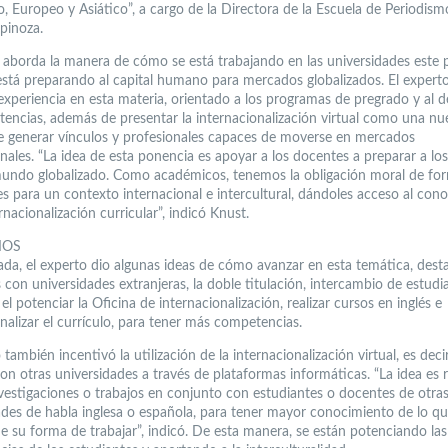
, Europeo y Asiático”, a cargo de la Directora de la Escuela de Periodism
spinoza.
o aborda la manera de cómo se está trabajando en las universidades este 
stá preparando al capital humano para mercados globalizados. El expert
experiencia en esta materia, orientado a los programas de pregrado y al d
encias, además de presentar la internacionalización virtual como una nu
 generar vínculos y profesionales capaces de moverse en mercados
onales. “La idea de esta ponencia es apoyar a los docentes a preparar a l
undo globalizado. Como académicos, tenemos la obligación moral de for
es para un contexto internacional e intercultural, dándoles acceso al con
ernacionalización curricular”, indicó Knust.
IOS
nada, el experto dio algunas ideas de cómo avanzar en esta temática, dest
con universidades extranjeras, la doble titulación, intercambio de estudi
el potenciar la Oficina de internacionalización, realizar cursos en inglés e
nalizar el currículo, para tener más competencias.
 también incentivó la utilización de la internacionalización virtual, es deci
on otras universidades a través de plataformas informáticas. “La idea es r
nvestigaciones o trabajos en conjunto con estudiantes o docentes de otra
ades de habla inglesa o española, para tener mayor conocimiento de lo q
de su forma de trabajar”, indicó. De esta manera, se están potenciando las