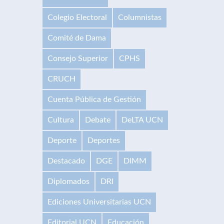
Colegio Electoral
Columnistas
Comité de Dama
Consejo Superior
CPHS
CRUCH
Cuenta Pública de Gestión
Cultura
Debate
DeLTA UCN
Deporte
Deportes
Destacado
DGE
DIMM
Diplomados
DRI
Ediciones Universitarias UCN
Editorial UCN
Educación