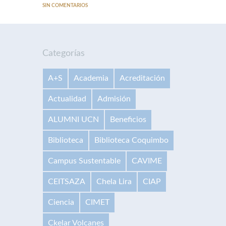
SIN COMENTARIOS
Categorías
A+S
Academia
Acreditación
Actualidad
Admisión
ALUMNI UCN
Beneficios
Biblioteca
Biblioteca Coquimbo
Campus Sustentable
CAVIME
CEITSAZA
Chela Lira
CIAP
Ciencia
CIMET
Ckelar Volcanes