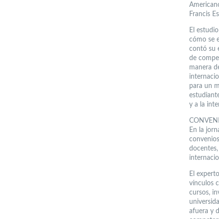
Americano
Francis E
El estudi
cómo se e
contó su 
de compet
manera de
internaci
para un m
estudiant
y a la int
CONVEN
En la jor
convenios 
docentes, 
internacio
El experto
vínculos c
cursos, i
universid
afuera y 