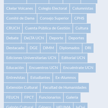
Ckelar Volcanes
Colegio Electoral
Columnistas
Comité de Dama
Consejo Superior
CPHS
CRUCH
Cuenta Pública de Gestión
Cultura
Debate
DeLTA UCN
Deporte
Deportes
Destacado
DGE
DIMM
Diplomados
DRI
Ediciones Universitarias UCN
Editorial UCN
Educación
Encuentros UCN
Encuéntrate UCN
Entrevistas
Estudiantes
Ex-Alumnos
Extensión Cultural
Facultad de Humanidades
FEUCN
FPCT
Funcionarios
Galería
Galpón Cultural
Género
HEUMA
I+D+i