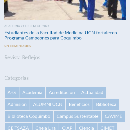
ACADEMIA 21 DICIEMBRE, 2024
Estudiantes de la Facultad de Medicina UCN fortalecen
Programa Campeones para Coquimbo
SIN COMENTARIOS
Revista Reflejos
Categorías
A+S
Academia
Acreditación
Actualidad
Admisión
ALUMNI UCN
Beneficios
Biblioteca
Biblioteca Coquimbo
Campus Sustentable
CAVIME
CEITSAZA
Chela Lira
CIAP
Ciencia
CIMET