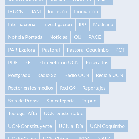
IAUCN
IIAM
Inclusión
Innovación
Internacional
Investigación
IPP
Medicina
Noticia Portada
Noticias
OIJ
PACE
PAR Explora
Pastoral
Pastoral Coquimbo
PCT
PDE
PEI
Plan Retorno UCN
Posgrados
Postgrado
Radio Sol
Radio UCN
Recicla UCN
Rector en los medios
Red G9
Reportajes
Sala de Prensa
Sin categoría
Tarpuq
Teología-Afta
UCN+Sustentable
UCN-Constituyente
UCN al Día
UCN Coquimbo
UCNteCuida
UCN Virtual
USQAI
VAEA