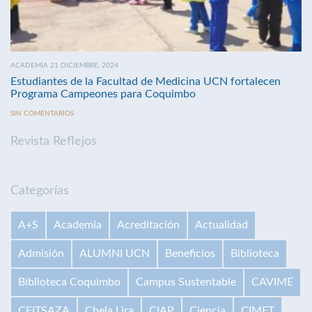
ACADEMIA 21 DICIEMBRE, 2024
Estudiantes de la Facultad de Medicina UCN fortalecen
Programa Campeones para Coquimbo
SIN COMENTARIOS
Revista Reflejos
Categorías
A+S
Academia
Acreditación
Actualidad
Admisión
ALUMNI UCN
Beneficios
Biblioteca
Biblioteca Coquimbo
Campus Sustentable
CAVIME
CEITSAZA
Chela Lira
CIAP
Ciencia
CIMET