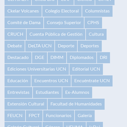
Ckelar Volcanes
Colegio Electoral
Columnistas
Comité de Dama
Consejo Superior
CPHS
CRUCH
Cuenta Pública de Gestión
Cultura
Debate
DeLTA UCN
Deporte
Deportes
Destacado
DGE
DIMM
Diplomados
DRI
Ediciones Universitarias UCN
Editorial UCN
Educación
Encuentros UCN
Encuéntrate UCN
Entrevistas
Estudiantes
Ex-Alumnos
Extensión Cultural
Facultad de Humanidades
FEUCN
FPCT
Funcionarios
Galería