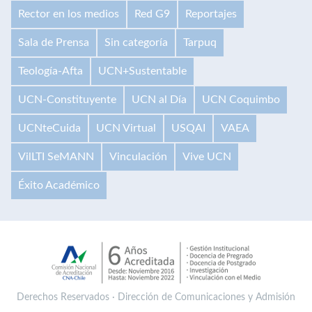
Rector en los medios
Red G9
Reportajes
Sala de Prensa
Sin categoría
Tarpuq
Teología-Afta
UCN+Sustentable
UCN-Constituyente
UCN al Día
UCN Coquimbo
UCNteCuida
UCN Virtual
USQAI
VAEA
VilLTI SeMANN
Vinculación
Vive UCN
Éxito Académico
Derechos Reservados · Dirección de Comunicaciones y Admisión