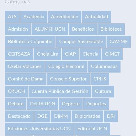
Categorías
A+S
Academia
Acreditación
Actualidad
Admisión
ALUMNI UCN
Beneficios
Biblioteca
Biblioteca Coquimbo
Campus Sustentable
CAVIME
CEITSAZA
Chela Lira
CIAP
Ciencia
CIMET
Ckelar Volcanes
Colegio Electoral
Columnistas
Comité de Dama
Consejo Superior
CPHS
CRUCH
Cuenta Pública de Gestión
Cultura
Debate
DeLTA UCN
Deporte
Deportes
Destacado
DGE
DIMM
Diplomados
DRI
Ediciones Universitarias UCN
Editorial UCN