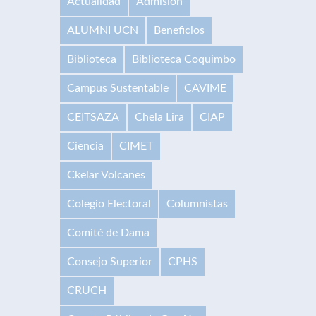
Actualidad
Admisión
ALUMNI UCN
Beneficios
Biblioteca
Biblioteca Coquimbo
Campus Sustentable
CAVIME
CEITSAZA
Chela Lira
CIAP
Ciencia
CIMET
Ckelar Volcanes
Colegio Electoral
Columnistas
Comité de Dama
Consejo Superior
CPHS
CRUCH