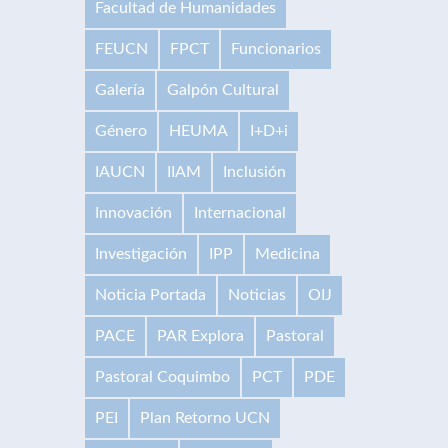
Facultad de Humanidades
FEUCN
FPCT
Funcionarios
Galería
Galpón Cultural
Género
HEUMA
I+D+i
IAUCN
IIAM
Inclusión
Innovación
Internacional
Investigación
IPP
Medicina
Noticia Portada
Noticias
OIJ
PACE
PAR Explora
Pastoral
Pastoral Coquimbo
PCT
PDE
PEI
Plan Retorno UCN