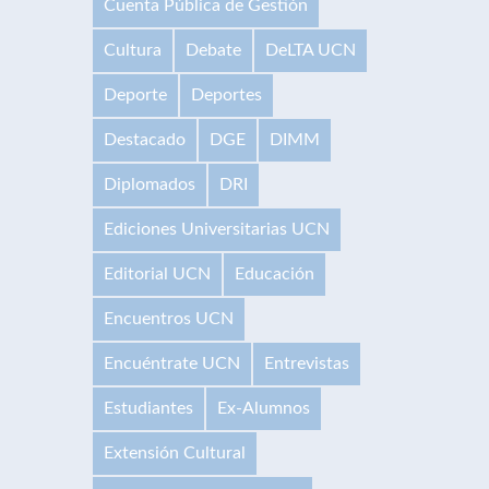
Cuenta Pública de Gestión
Cultura
Debate
DeLTA UCN
Deporte
Deportes
Destacado
DGE
DIMM
Diplomados
DRI
Ediciones Universitarias UCN
Editorial UCN
Educación
Encuentros UCN
Encuéntrate UCN
Entrevistas
Estudiantes
Ex-Alumnos
Extensión Cultural