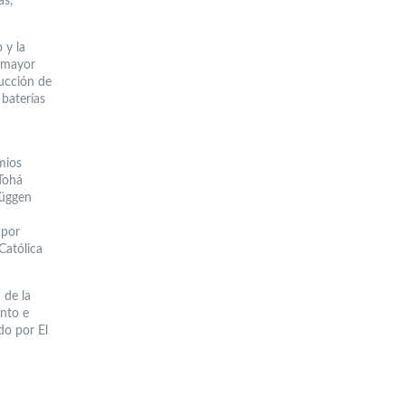
as,
 y la
l mayor
ducción de
 baterías
mios
Tohá
rüggen
 por
Católica
 de la
ento e
do por El