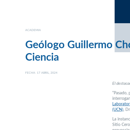
ACADEMIA
Geólogo Guillermo Cho
Ciencia
FECHA: 17 ABRIL, 2024
El destaca
“Pasado, p
interroga
Laborator
(UCN)
, D
La instanc
Sitio Cer