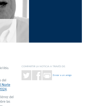
COMPARTIR LA NOTICIA A TRAVÉS DE:
 litio.
Enviar a un amigo
o del
l Norte
 2024
.
iérrez del
bre las