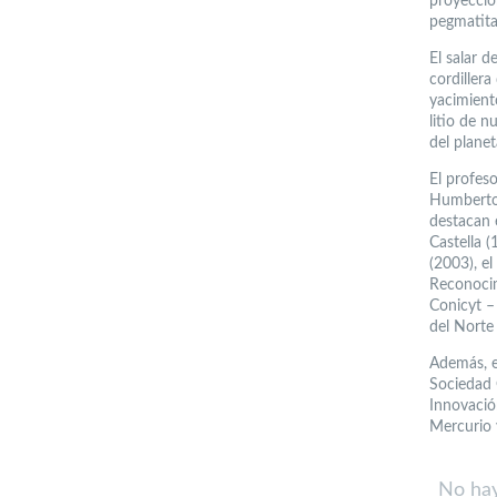
proyeccio
pegmatita
El salar 
cordiller
yacimiento
litio de n
del planet
El profes
Humberto 
destacan 
Castella 
(2003), e
Reconocim
Conicyt –
del Norte
Además, e
Sociedad 
Innovació
Mercurio 
No hay