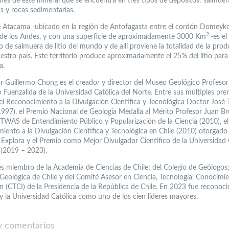
nes de este mineral que se encuentra en tres tipos de depósitos: salmuer
s y rocas sedimentarias.
de Atacama -ubicado en la región de Antofagasta entre el cordón Domeyko
2
a de los Andes, y con una superficie de aproximadamente 3000 Km
-es e
 de salmuera de litio del mundo y de allí proviene la totalidad de la pro
uestro país. Este territorio produce aproximadamente el 25% del litio para
a.
or Guillermo Chong es el creador y director del Museo Geológico Profesor
Fuenzalida de la Universidad Católica del Norte. Entre sus múltiples pre
el Reconocimiento a la Divulgación Científica y Tecnológica Doctor José 
(1997), el Premio Nacional de Geología Medalla al Mérito Profesor Juan B
l TWAS de Entendimiento Público y Popularización de la Ciencia (2010), el
iento a la Divulgación Científica y Tecnológica en Chile (2010) otorgado
 Explora y el Premio como Mejor Divulgador Científico de la Universidad 
 (2019 – 2023).
s miembro de la Academia de Ciencias de Chile; del Colegio de Geólogos;
Geológica de Chile y del Comité Asesor en Ciencia, Tecnología, Conocimi
n (CTCI) de la Presidencia de la República de Chile. En 2023 fue reconoci
y la Universidad Católica como uno de los cien líderes mayores.
 comentarios