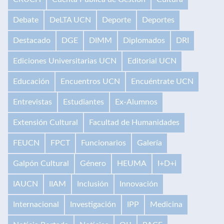
Debate
DeLTA UCN
Deporte
Deportes
Destacado
DGE
DIMM
Diplomados
DRI
Ediciones Universitarias UCN
Editorial UCN
Educación
Encuentros UCN
Encuéntrate UCN
Entrevistas
Estudiantes
Ex-Alumnos
Extensión Cultural
Facultad de Humanidades
FEUCN
FPCT
Funcionarios
Galería
Galpón Cultural
Género
HEUMA
I+D+i
IAUCN
IIAM
Inclusión
Innovación
Internacional
Investigación
IPP
Medicina