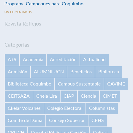
Programa Campeones para Coquimbo
SIN COMENTARIOS
Revista Reflejos
Categorías
A+S
Academia
Acreditación
Actualidad
Admisión
ALUMNI UCN
Beneficios
Biblioteca
Biblioteca Coquimbo
Campus Sustentable
CAVIME
CEITSAZA
Chela Lira
CIAP
Ciencia
CIMET
Ckelar Volcanes
Colegio Electoral
Columnistas
Comité de Dama
Consejo Superior
CPHS
CRUCH
Cuenta Pública de Gestión
Cultura