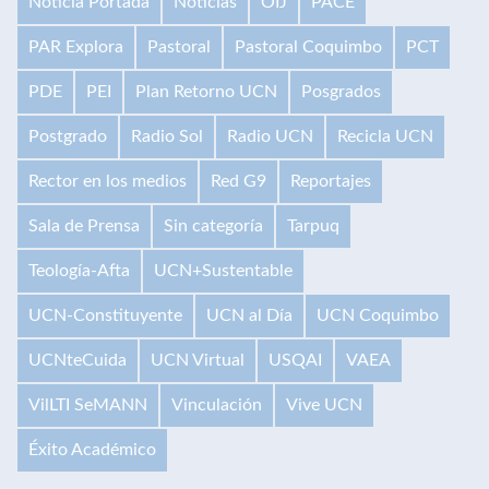
Noticia Portada
Noticias
OIJ
PACE
PAR Explora
Pastoral
Pastoral Coquimbo
PCT
PDE
PEI
Plan Retorno UCN
Posgrados
Postgrado
Radio Sol
Radio UCN
Recicla UCN
Rector en los medios
Red G9
Reportajes
Sala de Prensa
Sin categoría
Tarpuq
Teología-Afta
UCN+Sustentable
UCN-Constituyente
UCN al Día
UCN Coquimbo
UCNteCuida
UCN Virtual
USQAI
VAEA
VilLTI SeMANN
Vinculación
Vive UCN
Éxito Académico