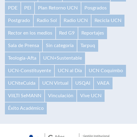
PDE
PEI
Plan Retorno UCN
Posgrados
Postgrado
Radio Sol
Radio UCN
Recicla UCN
Rector en los medios
Red G9
Reportajes
Sala de Prensa
Sin categoría
Tarpuq
Teología-Afta
UCN+Sustentable
UCN-Constituyente
UCN al Día
UCN Coquimbo
UCNteCuida
UCN Virtual
USQAI
VAEA
VilLTI SeMANN
Vinculación
Vive UCN
Éxito Académico