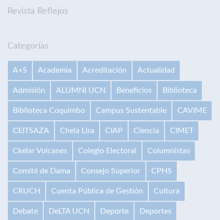
Revista Reflejos
Categorías
A+S
Academia
Acreditación
Actualidad
Admisión
ALUMNI UCN
Beneficios
Biblioteca
Biblioteca Coquimbo
Campus Sustentable
CAVIME
CEITSAZA
Chela Lira
CIAP
Ciencia
CIMET
Ckelar Volcanes
Colegio Electoral
Columnistas
Comité de Dama
Consejo Superior
CPHS
CRUCH
Cuenta Pública de Gestión
Cultura
Debate
DeLTA UCN
Deporte
Deportes