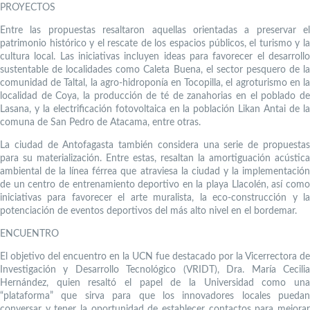
PROYECTOS
Entre las propuestas resaltaron aquellas orientadas a preservar el
patrimonio histórico y el rescate de los espacios públicos, el turismo y la
cultura local. Las iniciativas incluyen ideas para favorecer el desarrollo
sustentable de localidades como Caleta Buena, el sector pesquero de la
comunidad de Taltal, la agro-hidroponía en Tocopilla, el agroturismo en la
localidad de Coya, la producción de té de zanahorias en el poblado de
Lasana, y la electrificación fotovoltaica en la población Likan Antai de la
comuna de San Pedro de Atacama, entre otras.
La ciudad de Antofagasta también considera una serie de propuestas
para su materialización. Entre estas, resaltan la amortiguación acústica
ambiental de la línea férrea que atraviesa la ciudad y la implementación
de un centro de entrenamiento deportivo en la playa Llacolén, así como
iniciativas para favorecer el arte muralista, la eco-construcción y la
potenciación de eventos deportivos del más alto nivel en el bordemar.
ENCUENTRO
El objetivo del encuentro en la UCN fue destacado por la Vicerrectora de
Investigación y Desarrollo Tecnológico (VRIDT), Dra. María Cecilia
Hernández, quien resaltó el papel de la Universidad como una
“plataforma” que sirva para que los innovadores locales puedan
conversar y tener la oportunidad de establecer contactos para mejorar