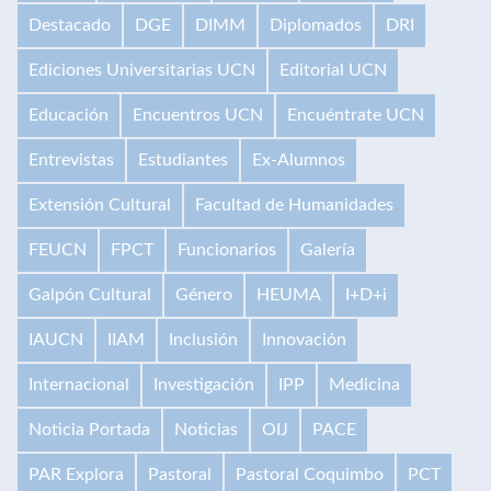
Destacado
DGE
DIMM
Diplomados
DRI
Ediciones Universitarias UCN
Editorial UCN
Educación
Encuentros UCN
Encuéntrate UCN
Entrevistas
Estudiantes
Ex-Alumnos
Extensión Cultural
Facultad de Humanidades
FEUCN
FPCT
Funcionarios
Galería
Galpón Cultural
Género
HEUMA
I+D+i
IAUCN
IIAM
Inclusión
Innovación
Internacional
Investigación
IPP
Medicina
Noticia Portada
Noticias
OIJ
PACE
PAR Explora
Pastoral
Pastoral Coquimbo
PCT