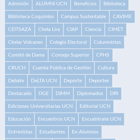
Admisión
ALUMNI UCN
Beneficios
Biblioteca
Biblioteca Coquimbo
Campus Sustentable
CAVIME
CEITSAZA
Chela Lira
CIAP
Ciencia
CIMET
Ckelar Volcanes
Colegio Electoral
Columnistas
Comité de Dama
Consejo Superior
CPHS
CRUCH
Cuenta Pública de Gestión
Cultura
Debate
DeLTA UCN
Deporte
Deportes
Destacado
DGE
DIMM
Diplomados
DRI
Ediciones Universitarias UCN
Editorial UCN
Educación
Encuentros UCN
Encuéntrate UCN
Entrevistas
Estudiantes
Ex-Alumnos