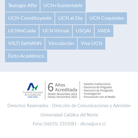
Teología-Afta
UCN+Sustentable
UCN-Constituyente
UCN al Día
UCN Coquimbo
UCNteCuida
UCN Virtual
USQAI
VAEA
VilLTI SeMANN
Vinculación
Vive UCN
Éxito Académico
Derechos Reservados · Dirección de Comunicaciones y Admisión
Universidad Católica del Norte
Fono (56)(55) 2355081 · dicoa@ucn.cl