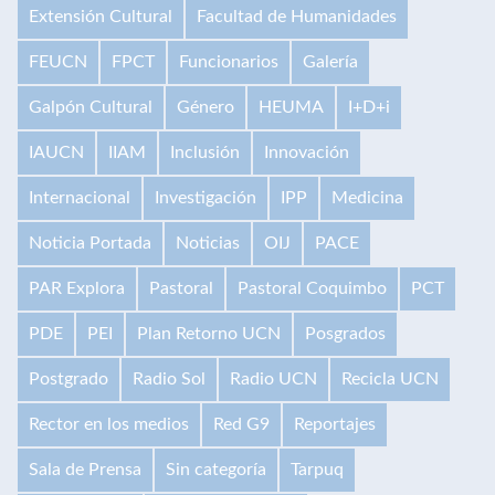
Extensión Cultural
Facultad de Humanidades
FEUCN
FPCT
Funcionarios
Galería
Galpón Cultural
Género
HEUMA
I+D+i
IAUCN
IIAM
Inclusión
Innovación
Internacional
Investigación
IPP
Medicina
Noticia Portada
Noticias
OIJ
PACE
PAR Explora
Pastoral
Pastoral Coquimbo
PCT
PDE
PEI
Plan Retorno UCN
Posgrados
Postgrado
Radio Sol
Radio UCN
Recicla UCN
Rector en los medios
Red G9
Reportajes
Sala de Prensa
Sin categoría
Tarpuq