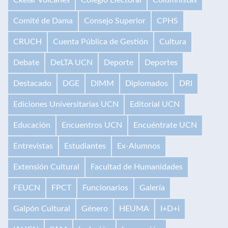
Comité de Dama
Consejo Superior
CPHS
CRUCH
Cuenta Pública de Gestión
Cultura
Debate
DeLTA UCN
Deporte
Deportes
Destacado
DGE
DIMM
Diplomados
DRI
Ediciones Universitarias UCN
Editorial UCN
Educación
Encuentros UCN
Encuéntrate UCN
Entrevistas
Estudiantes
Ex-Alumnos
Extensión Cultural
Facultad de Humanidades
FEUCN
FPCT
Funcionarios
Galería
Galpón Cultural
Género
HEUMA
I+D+i