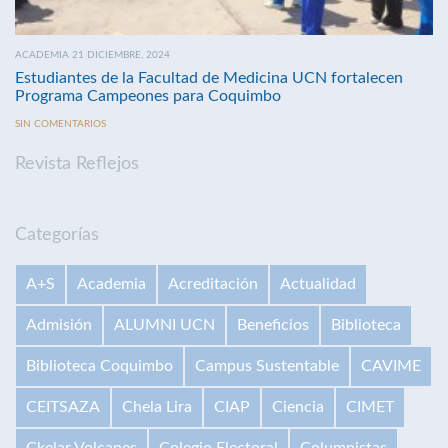
ACADEMIA 21 DICIEMBRE, 2024
Estudiantes de la Facultad de Medicina UCN fortalecen
Programa Campeones para Coquimbo
SIN COMENTARIOS
Revista Reflejos
Categorías
A+S
Academia
Acreditación
Actualidad
Admisión
ALUMNI UCN
Beneficios
Biblioteca
Biblioteca Coquimbo
Campus Sustentable
CAVIME
CEITSAZA
Chela Lira
CIAP
Ciencia
CIMET
Ckelar Volcanes
Colegio Electoral
Columnistas