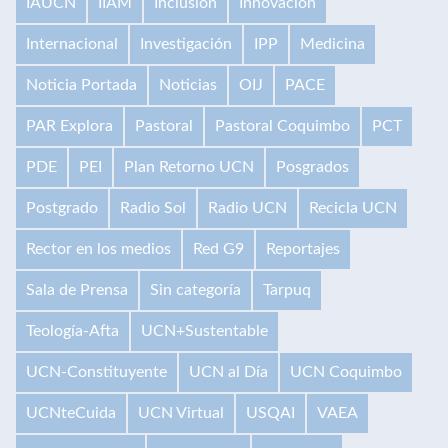
IAUCN
IIAM
Inclusión
Innovación
Internacional
Investigación
IPP
Medicina
Noticia Portada
Noticias
OIJ
PACE
PAR Explora
Pastoral
Pastoral Coquimbo
PCT
PDE
PEI
Plan Retorno UCN
Posgrados
Postgrado
Radio Sol
Radio UCN
Recicla UCN
Rector en los medios
Red G9
Reportajes
Sala de Prensa
Sin categoría
Tarpuq
Teología-Afta
UCN+Sustentable
UCN-Constituyente
UCN al Día
UCN Coquimbo
UCNteCuida
UCN Virtual
USQAI
VAEA