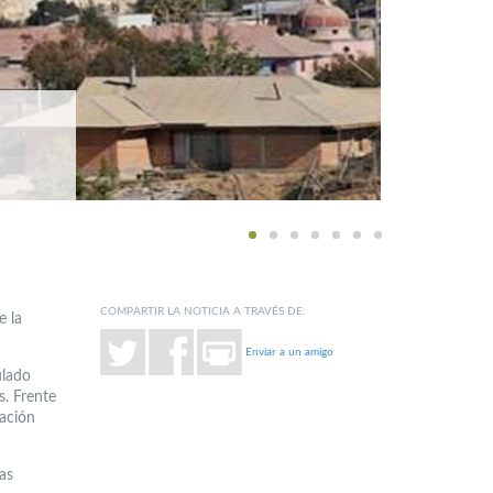
1
2
3
4
5
6
7
COMPARTIR LA NOTICIA A TRAVÉS DE:
e la
Enviar a un amigo
ulado
s. Frente
nación
as