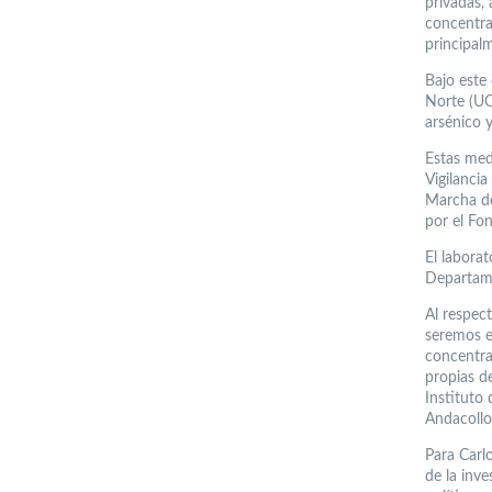
privadas,
concentra
principal
Bajo este
Norte (UC
arsénico y
Estas med
Vigilanci
Marcha de
por el Fo
El laborat
Departame
Al respect
seremos e
concentra
propias d
Instituto
Andacollo,
Para Carlo
de la inve