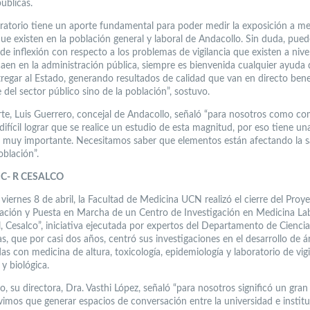
públicas.
oratorio tiene un aporte fundamental para poder medir la exposición a me
ue existen en la población general y laboral de Andacollo. Sin duda, pue
e inflexión con respecto a los problemas de vigilancia que existen a nivel
ecaen en la administración pública, siempre es bienvenida cualquier ayuda
regar al Estado, generando resultados de calidad que van en directo bene
del sector público sino de la población”, sostuvo.
rte, Luis Guerrero, concejal de Andacollo, señaló “para nosotros como c
ifícil lograr que se realice un estudio de esta magnitud, por eso tiene un
a muy importante. Necesitamos saber que elementos están afectando la s
oblación”.
IC- R CESALCO
viernes 8 de abril, la Facultad de Medicina UCN realizó el cierre del Proy
lación y Puesta en Marcha de un Centro de Investigación en Medicina Lab
, Cesalco”, iniciativa ejecutada por expertos del Departamento de Ciencia
s, que por casi dos años, centró sus investigaciones en el desarrollo de á
as con medicina de altura, toxicología, epidemiología y laboratorio de vigi
y biológica.
o, su directora, Dra. Vasthi López, señaló “para nosotros significó un gran
vimos que generar espacios de conversación entre la universidad e instit