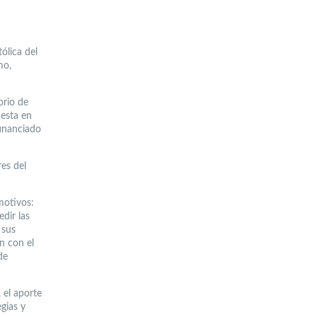
ólica del
mo,
orio de
uesta en
financiado
res del
motivos:
dir las
 sus
n con el
de
 el aporte
gias y