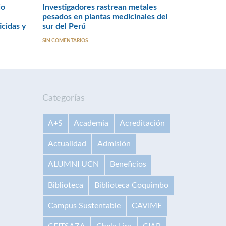
io
Investigadores rastrean metales
pesados en plantas medicinales del
icidas y
sur del Perú
SIN COMENTARIOS
Categorías
A+S
Academia
Acreditación
Actualidad
Admisión
ALUMNI UCN
Beneficios
Biblioteca
Biblioteca Coquimbo
Campus Sustentable
CAVIME