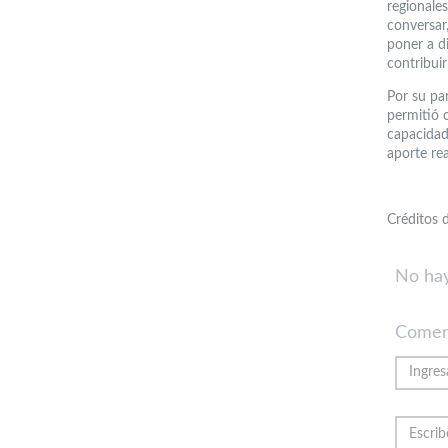
regionale
conversar
poner a d
contribuir
Por su pa
permitió 
capacidad
aporte rea
Créditos
No hay
Comen