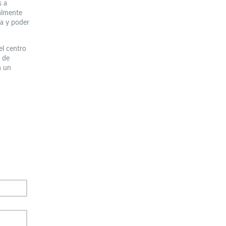
s a
nalmente
ia y poder
el centro
 de
n un