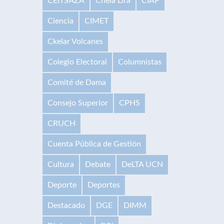
CEITSAZA
Chela Lira
CIAP
Ciencia
CIMET
Ckelar Volcanes
Colegio Electoral
Columnistas
Comité de Dama
Consejo Superior
CPHS
CRUCH
Cuenta Pública de Gestión
Cultura
Debate
DeLTA UCN
Deporte
Deportes
Destacado
DGE
DIMM