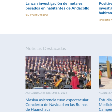
Lanzan investigación de metales
Positiv
pesados en habitantes de Andacollo
investi
habitan
SIN COMENTARIOS
SIN COME
Noticias Destacadas
ACTUALIDAD 21 DICIEMBRE, 2024
ACADEMIA 
Masiva asistencia tuvo espectacular
Estudia
Concierto de Navidad en las Ruinas
Medici
de Huanchaca
Campeo