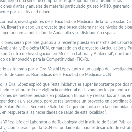
 asumieron una serie de compromisos que apuntaban a disminuir las
ciones diarias y anuales de material particulado grueso MP10, generado
mente por la actividad minera.
 contexto, investigadores de la Facultad de Medicina de la Universidad Cat
N), llevarán a cabo un proyecto que busca determinar los niveles de plo
 mercurio en la población de Andacollo y su distribución espacial.
iciones serán posibles gracias a la reciente puesta en marcha del Laborat
a Ambiental y Biológica UCN, enmarcado en el proyecto «Articulación y P
 un Centro de Investigación en Medicina Laboral y Ambiental”, que fue 
ndo de Innovación para la Competitividad (FIC-R).
orio es liderado por la Dra. Vasthi López junto a un equipo de investigado
nto de Ciencias Biomédicas de la Facultad de Medicina UCN.
o, la Dra. López explicó que “esta iniciativa es súper importante por dos 
l primer laboratorio de vigilancia ambiental de la zona norte que podrá me
ciones de metales pesados en población humana y realizar los análisis en
ependencias, y segundo, porque realizaremos un proyecto en coordinació
 de Salud Pública, Seremi de Salud de Coquimbo junto con la comunidad 
 en respuesta a las necesidades de salud de esta localidad”.
s Yáñez, jefe del Laboratorio de Toxicología del Instituto de Salud Pública,
stigación liderada por la UCN es fundamental para el desarrollo de estrate