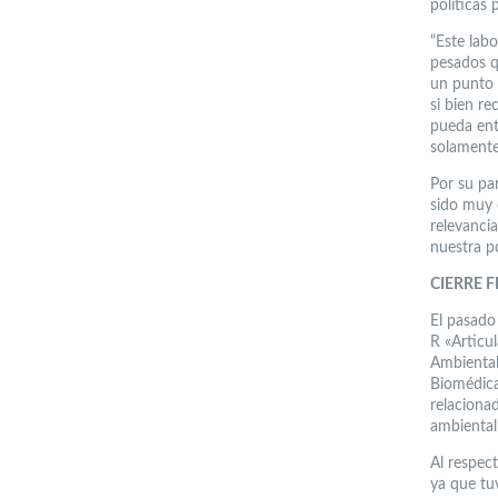
políticas 
“Este lab
pesados q
un punto d
si bien r
pueda ent
solamente 
Por su pa
sido muy d
relevanci
nuestra p
CIERRE F
El pasado 
R «Articu
Ambiental
Biomédica
relacionad
ambiental 
Al respect
ya que tu