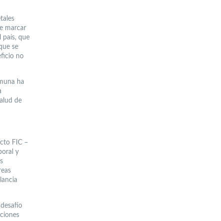
tales
de marcar
 país, que
 que se
ficio no
omuna ha
a
alud de
ecto FIC –
oral y
s
reas
lancia
 desafío
uciones