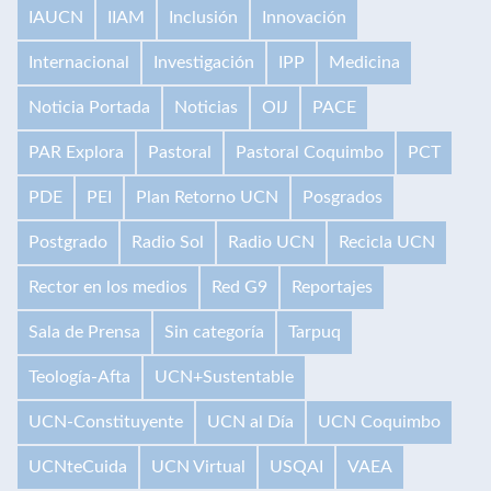
IAUCN
IIAM
Inclusión
Innovación
Internacional
Investigación
IPP
Medicina
Noticia Portada
Noticias
OIJ
PACE
PAR Explora
Pastoral
Pastoral Coquimbo
PCT
PDE
PEI
Plan Retorno UCN
Posgrados
Postgrado
Radio Sol
Radio UCN
Recicla UCN
Rector en los medios
Red G9
Reportajes
Sala de Prensa
Sin categoría
Tarpuq
Teología-Afta
UCN+Sustentable
UCN-Constituyente
UCN al Día
UCN Coquimbo
UCNteCuida
UCN Virtual
USQAI
VAEA