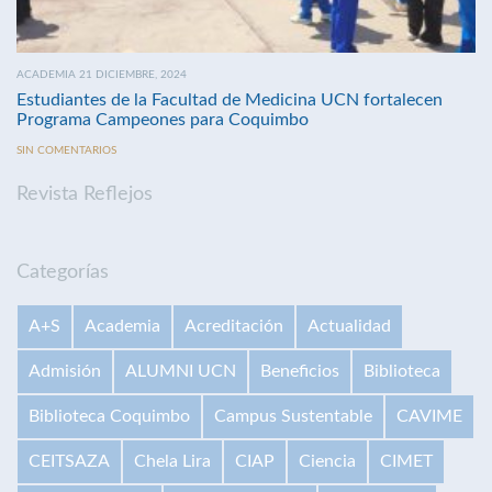
ACADEMIA 21 DICIEMBRE, 2024
Estudiantes de la Facultad de Medicina UCN fortalecen
Programa Campeones para Coquimbo
SIN COMENTARIOS
Revista Reflejos
Categorías
A+S
Academia
Acreditación
Actualidad
Admisión
ALUMNI UCN
Beneficios
Biblioteca
Biblioteca Coquimbo
Campus Sustentable
CAVIME
CEITSAZA
Chela Lira
CIAP
Ciencia
CIMET