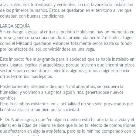
a las lluvias, ríos torrentosos y vertientes, lo cual favoreció la instalación
de los primeros humanos. Estos, se quedaron en el territorio al ver que
contaban con buenas condiciones.
LARGA SEQUÍA
Sin embargo, agrega, al entrar al periodo Holoceno, hay un momento en
que se genera una sequía que duró aproximadamente 2 mil años. Lagos
como el Miscanti quedaron entonces totalmente secos hasta su fondo
por los efectos del sol, convirtiéndose en una vega.
Este impacto fue muy grande para la sociedad que se había instalado en
esos lugares, explica el arqueólogo, porque tuvieron que encontrar otros
sectores para concentrarse, mientras algunos grupos emigraron hacia
otros territorios más lejanos.
Posteriormente, alrededor de unos 4 mil años atrás, se recuperó la
humedad, y volvieron a surgir los lagos y ríos, generándose nuevos
cambios.
Pero lo cambios existentes en la actualidad no son solo provocados por
la naturaleza, sino también por la sociedad.
El Dr. Núñez agregó que “en alguna medida esto ha afectado la vida y el
clima; en la Edad de Hierro se dice que hubo tal efecto de combustiones
que afectaron en algo la atmósfera, pero es lo mínimo comparado con lo