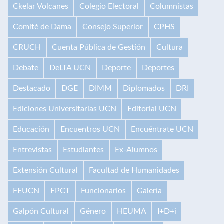
Ckelar Volcanes
Colegio Electoral
Columnistas
Comité de Dama
Consejo Superior
CPHS
CRUCH
Cuenta Pública de Gestión
Cultura
Debate
DeLTA UCN
Deporte
Deportes
Destacado
DGE
DIMM
Diplomados
DRI
Ediciones Universitarias UCN
Editorial UCN
Educación
Encuentros UCN
Encuéntrate UCN
Entrevistas
Estudiantes
Ex-Alumnos
Extensión Cultural
Facultad de Humanidades
FEUCN
FPCT
Funcionarios
Galería
Galpón Cultural
Género
HEUMA
I+D+i