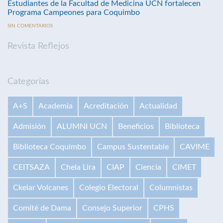
Estudiantes de la Facultad de Medicina UCN fortalecen
Programa Campeones para Coquimbo
SIN COMENTARIOS
Revista Reflejos
Categorías
A+S
Academia
Acreditación
Actualidad
Admisión
ALUMNI UCN
Beneficios
Biblioteca
Biblioteca Coquimbo
Campus Sustentable
CAVIME
CEITSAZA
Chela Lira
CIAP
Ciencia
CIMET
Ckelar Volcanes
Colegio Electoral
Columnistas
Comité de Dama
Consejo Superior
CPHS