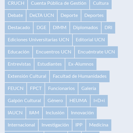
CRUCH
Cuenta Pública de Gestión
Cultura
Debate
DeLTA UCN
Deporte
Deportes
Destacado
DGE
DIMM
Diplomados
DRI
Ediciones Universitarias UCN
Editorial UCN
Educación
Encuentros UCN
Encuéntrate UCN
Entrevistas
Estudiantes
Ex-Alumnos
Extensión Cultural
Facultad de Humanidades
FEUCN
FPCT
Funcionarios
Galería
Galpón Cultural
Género
HEUMA
I+D+i
IAUCN
IIAM
Inclusión
Innovación
Internacional
Investigación
IPP
Medicina