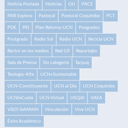
Noticia Portada
Noticias
OIJ
PACE
PAR Explora
Pastoral
Pastoral Coquimbo
PCT
PDE
PEI
Plan Retorno UCN
Posgrados
Postgrado
Radio Sol
Radio UCN
Recicla UCN
Rector en los medios
Red G9
Reportajes
Sala de Prensa
Sin categoría
Tarpuq
Teología-Afta
UCN+Sustentable
UCN-Constituyente
UCN al Día
UCN Coquimbo
UCNteCuida
UCN Virtual
USQAI
VAEA
VilLTI SeMANN
Vinculación
Vive UCN
Éxito Académico