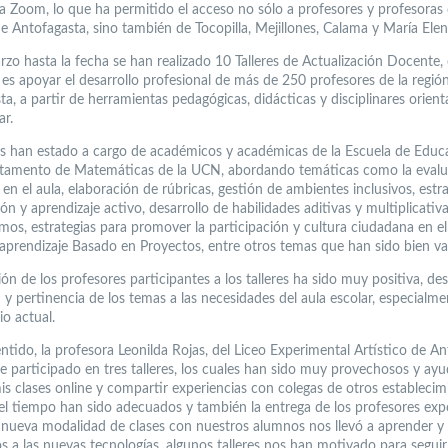
a Zoom, lo que ha permitido el acceso no sólo a profesores y profesoras 
 Antofagasta, sino también de Tocopilla, Mejillones, Calama y María Elen
zo hasta la fecha se han realizado 10 Talleres de Actualización Docente,
 es apoyar el desarrollo profesional de más de 250 profesores de la regió
a, a partir de herramientas pedagógicas, didácticas y disciplinares orient
ar.
res han estado a cargo de académicos y académicas de la Escuela de Educ
tamento de Matemáticas de la UCN, abordando temáticas como la evalu
en el aula, elaboración de rúbricas, gestión de ambientes inclusivos, estr
ón y aprendizaje activo, desarrollo de habilidades aditivas y multiplicativ
tmos, estrategias para promover la participación y cultura ciudadana en e
y aprendizaje Basado en Proyectos, entre otros temas que han sido bien va
ón de los profesores participantes a los talleres ha sido muy positiva, d
d y pertinencia de los temas a las necesidades del aula escolar, especialm
io actual.
ntido, la profesora Leonilda Rojas, del Liceo Experimental Artístico de An
He participado en tres talleres, los cuales han sido muy provechosos y ay
is clases online y compartir experiencias con colegas de otros establecimi
 el tiempo han sido adecuados y también la entrega de los profesores exp
 nueva modalidad de clases con nuestros alumnos nos llevó a aprender y
s a las nuevas tecnologías, algunos talleres nos han motivado para seguir