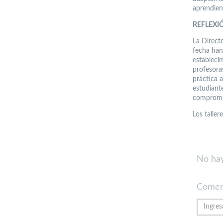
aprendiend
REFLEXI
La Direct
fecha han
establecim
profesora
práctica 
estudiant
compromis
Los taller
No hay
Comen