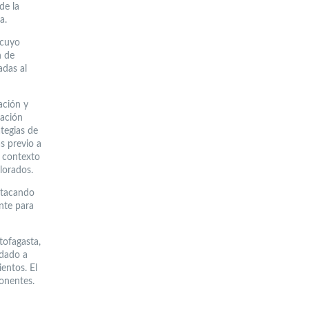
de la
a.
 cuyo
n de
adas al
ación y
ación
ategias de
as previo a
l contexto
lorados.
estacando
ente para
tofagasta,
udado a
entos. El
onentes.