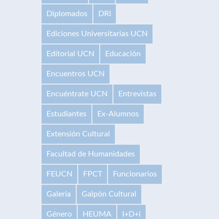
Diplomados
DRI
Ediciones Universitarias UCN
Editorial UCN
Educación
Encuentros UCN
Encuéntrate UCN
Entrevistas
Estudiantes
Ex-Alumnos
Extensión Cultural
Facultad de Humanidades
FEUCN
FPCT
Funcionarios
Galería
Galpón Cultural
Género
HEUMA
I+D+i