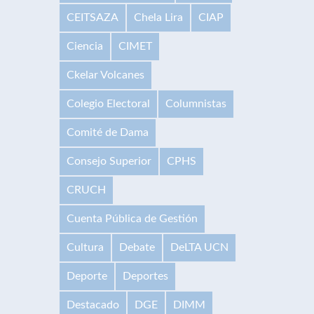
CEITSAZA
Chela Lira
CIAP
Ciencia
CIMET
Ckelar Volcanes
Colegio Electoral
Columnistas
Comité de Dama
Consejo Superior
CPHS
CRUCH
Cuenta Pública de Gestión
Cultura
Debate
DeLTA UCN
Deporte
Deportes
Destacado
DGE
DIMM