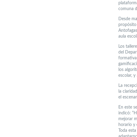
plataform
comuna de
Desde mar
propósito
Antofagast
aula escol
Los talle
del Depar
formativa 
gamificaci
los algori
escolar, 
La recepci
la clarida
el escenar
En este se
indicó: “
mejorar m
horario y
Toda esta
adaptarno