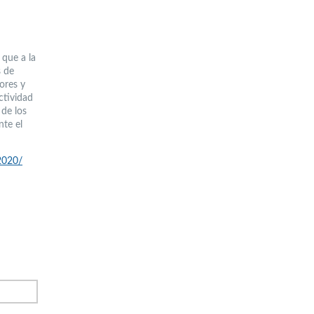
 que a la
s de
sores y
ctividad
 de los
nte el
s2020/