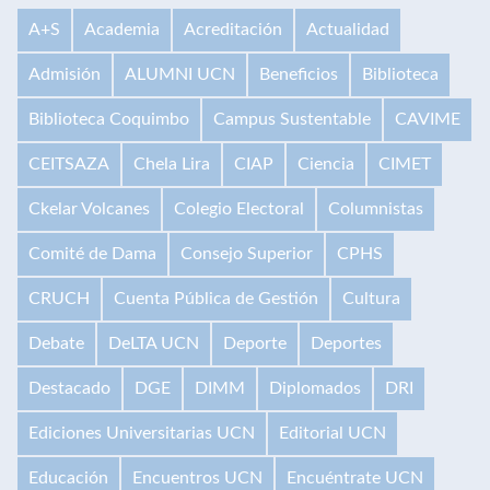
A+S
Academia
Acreditación
Actualidad
Admisión
ALUMNI UCN
Beneficios
Biblioteca
Biblioteca Coquimbo
Campus Sustentable
CAVIME
CEITSAZA
Chela Lira
CIAP
Ciencia
CIMET
Ckelar Volcanes
Colegio Electoral
Columnistas
Comité de Dama
Consejo Superior
CPHS
CRUCH
Cuenta Pública de Gestión
Cultura
Debate
DeLTA UCN
Deporte
Deportes
Destacado
DGE
DIMM
Diplomados
DRI
Ediciones Universitarias UCN
Editorial UCN
Educación
Encuentros UCN
Encuéntrate UCN