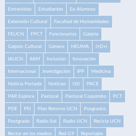
Entrevistas
Estudiantes
Ex-Alumnos
Extensión Cultural
Facultad de Humanidades
FEUCN
FPCT
Funcionarios
Galería
Galpón Cultural
Género
HEUMA
I+D+i
IAUCN
IIAM
Inclusión
Innovación
Internacional
Investigación
IPP
Medicina
Noticia Portada
Noticias
OIJ
PACE
PAR Explora
Pastoral
Pastoral Coquimbo
PCT
PDE
PEI
Plan Retorno UCN
Posgrados
Postgrado
Radio Sol
Radio UCN
Recicla UCN
Rector en los medios
Red G9
Reportajes