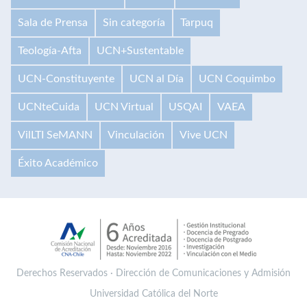
Sala de Prensa
Sin categoría
Tarpuq
Teología-Afta
UCN+Sustentable
UCN-Constituyente
UCN al Día
UCN Coquimbo
UCNteCuida
UCN Virtual
USQAI
VAEA
VilLTI SeMANN
Vinculación
Vive UCN
Éxito Académico
Derechos Reservados · Dirección de Comunicaciones y Admisión
Universidad Católica del Norte