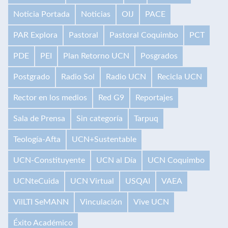
Noticia Portada
Noticias
OIJ
PACE
PAR Explora
Pastoral
Pastoral Coquimbo
PCT
PDE
PEI
Plan Retorno UCN
Posgrados
Postgrado
Radio Sol
Radio UCN
Recicla UCN
Rector en los medios
Red G9
Reportajes
Sala de Prensa
Sin categoría
Tarpuq
Teología-Afta
UCN+Sustentable
UCN-Constituyente
UCN al Día
UCN Coquimbo
UCNteCuida
UCN Virtual
USQAI
VAEA
VilLTI SeMANN
Vinculación
Vive UCN
Éxito Académico