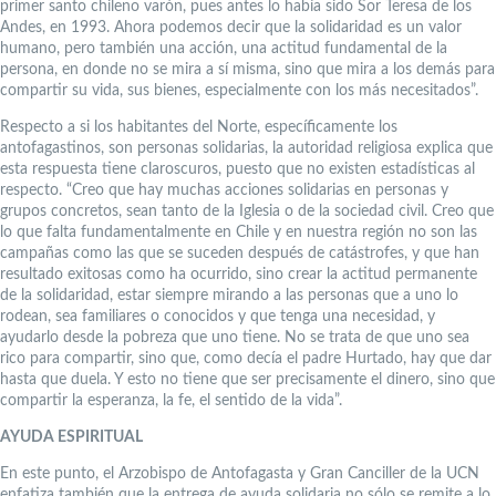
primer santo chileno varón, pues antes lo había sido Sor Teresa de los
Andes, en 1993. Ahora podemos decir que la solidaridad es un valor
humano, pero también una acción, una actitud fundamental de la
persona, en donde no se mira a sí misma, sino que mira a los demás para
compartir su vida, sus bienes, especialmente con los más necesitados”.
Respecto a si los habitantes del Norte, específicamente los
antofagastinos, son personas solidarias, la autoridad religiosa explica que
esta respuesta tiene claroscuros, puesto que no existen estadísticas al
respecto. “Creo que hay muchas acciones solidarias en personas y
grupos concretos, sean tanto de la Iglesia o de la sociedad civil. Creo que
lo que falta fundamentalmente en Chile y en nuestra región no son las
campañas como las que se suceden después de catástrofes, y que han
resultado exitosas como ha ocurrido, sino crear la actitud permanente
de la solidaridad, estar siempre mirando a las personas que a uno lo
rodean, sea familiares o conocidos y que tenga una necesidad, y
ayudarlo desde la pobreza que uno tiene. No se trata de que uno sea
rico para compartir, sino que, como decía el padre Hurtado, hay que dar
hasta que duela. Y esto no tiene que ser precisamente el dinero, sino que
compartir la esperanza, la fe, el sentido de la vida”.
AYUDA ESPIRITUAL
En este punto, el Arzobispo de Antofagasta y Gran Canciller de la UCN
enfatiza también que la entrega de ayuda solidaria no sólo se remite a lo