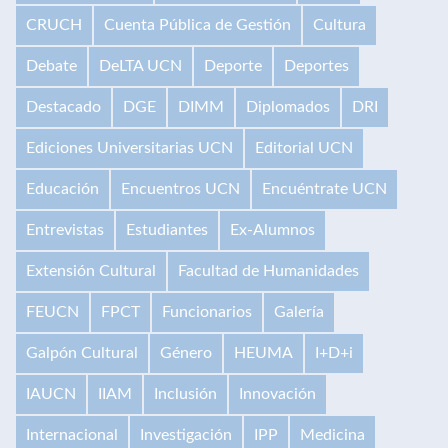
CRUCH
Cuenta Pública de Gestión
Cultura
Debate
DeLTA UCN
Deporte
Deportes
Destacado
DGE
DIMM
Diplomados
DRI
Ediciones Universitarias UCN
Editorial UCN
Educación
Encuentros UCN
Encuéntrate UCN
Entrevistas
Estudiantes
Ex-Alumnos
Extensión Cultural
Facultad de Humanidades
FEUCN
FPCT
Funcionarios
Galería
Galpón Cultural
Género
HEUMA
I+D+i
IAUCN
IIAM
Inclusión
Innovación
Internacional
Investigación
IPP
Medicina