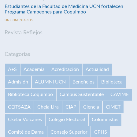
Estudiantes de la Facultad de Medicina UCN fortalecen
Programa Campeones para Coquimbo
SIN COMENTARIOS
Revista Reflejos
Categorías
A+S
Academia
Acreditación
Actualidad
Admisión
ALUMNI UCN
Beneficios
Biblioteca
Biblioteca Coquimbo
Campus Sustentable
CAVIME
CEITSAZA
Chela Lira
CIAP
Ciencia
CIMET
Ckelar Volcanes
Colegio Electoral
Columnistas
Comité de Dama
Consejo Superior
CPHS