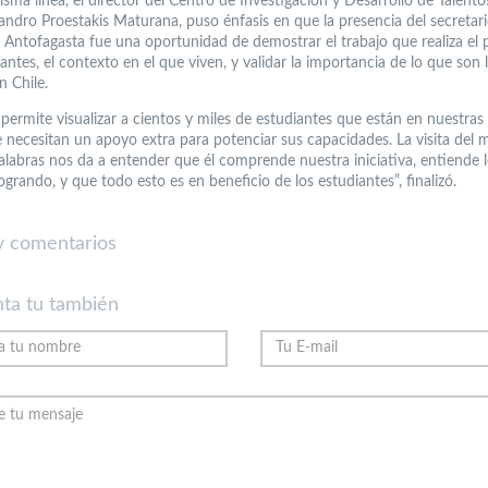
isma línea, el director del Centro de Investigación y Desarrollo de Talent
andro Proestakis Maturana, puso énfasis en que la presencia del secretar
 Antofagasta fue una oportunidad de demostrar el trabajo que realiza el
antes, el contexto en el que viven, y validar la importancia de lo que son 
n Chile.
permite visualizar a cientos y miles de estudiantes que están en nuestras
 necesitan un apoyo extra para potenciar sus capacidades. La visita del m
alabras nos da a entender que él comprende nuestra iniciativa, entiende 
grando, y que todo esto es en beneficio de los estudiantes”, finalizó.
 comentarios
ta tu también