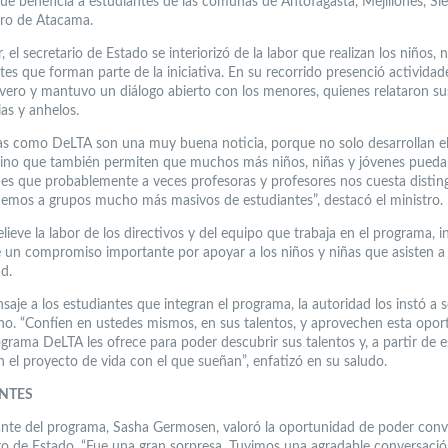
ue beneficia a estudiantes de las comunas de Antofagasta, Mejillones, Si
ro de Atacama.
r, el secretario de Estado se interiorizó de la labor que realizan los niños, 
es que forman parte de la iniciativa. En su recorrido presenció actividade
 vivero y mantuvo un diálogo abierto con los menores, quienes relataron su
as y anhelos.
s como DeLTA son una muy buena noticia, porque no solo desarrollan el
 sino que también permiten que muchos más niños, niñas y jóvenes pueda
es que probablemente a veces profesoras y profesores nos cuesta disting
emos a grupos mucho más masivos de estudiantes”, destacó el ministro.
lieve la labor de los directivos y del equipo que trabaja en el programa, 
e un compromiso importante por apoyar a los niños y niñas que asisten a 
d.
aje a los estudiantes que integran el programa, la autoridad los instó a s
no. “Confíen en ustedes mismos, en sus talentos, y aprovechen esta opor
grama DeLTA les ofrece para poder descubrir sus talentos y, a partir de e
n el proyecto de vida con el que sueñan”, enfatizó en su saludo.
NTES
ante del programa, Sasha Germosen, valoró la oportunidad de poder conv
ro de Estado. “Fue una gran sorpresa. Tuvimos una agradable conversació