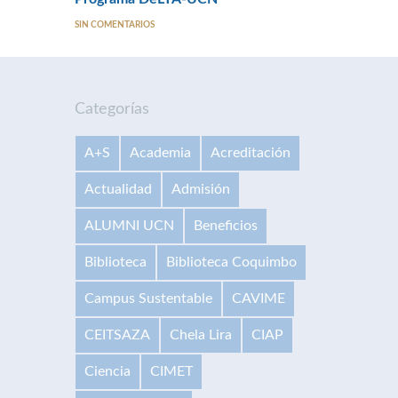
SIN COMENTARIOS
Categorías
A+S
Academia
Acreditación
Actualidad
Admisión
ALUMNI UCN
Beneficios
Biblioteca
Biblioteca Coquimbo
Campus Sustentable
CAVIME
CEITSAZA
Chela Lira
CIAP
Ciencia
CIMET