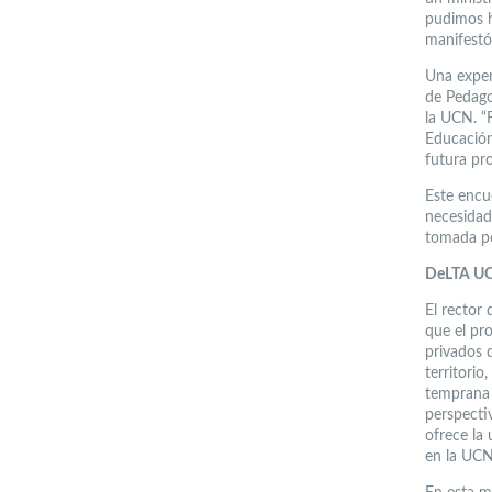
pudimos h
manifestó
Una experi
de Pedago
la UCN. “
Educación
futura pr
Este encu
necesidad
tomada po
DeLTA U
El rector 
que el pr
privados 
territori
temprana 
perspecti
ofrece la 
en la UCN”