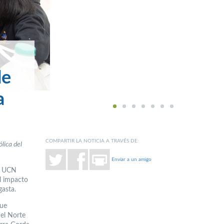
de
sta
1
2
3
4
5
6
7
COMPARTIR LA NOTICIA A TRAVÉS DE:
lica del
Enviar a un amigo
TA UCN
l impacto
gasta.
que
del Norte