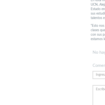
En esta m
UCN, Alej
Estado en
sus estudi
talentos e
“Esto nos 
clases que
con sus p
estamos lo
No hay
Comen