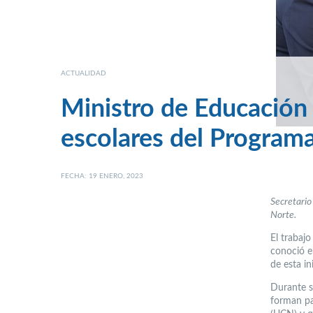
ACTUALIDAD
Ministro de Educación 
escolares del Progra
FECHA: 19 ENERO, 2023
Secretario
Norte.
El trabaj
conoció e
de esta in
Durante s
forman pa