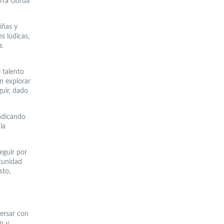
erra Gorda
niñas y
s lúdicas,
s
 talento
n explorar
uir, dado
indicando
la
eguir por
tunidad
sto,
ersar con
n y