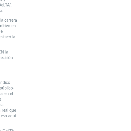
DeLTA”,
a.
la carrera
nitivo en
de
estacó la
CN la
decisión
indicó
público-
s en el
e
na
 real que
 eso aquí