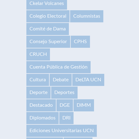
Ckelar Volcanes
Colegio Electoral
Columnistas
Comité de Dama
Consejo Superior
CPHS
CRUCH
Cuenta Pública de Gestión
Cultura
Debate
DeLTA UCN
Deporte
Deportes
Destacado
DGE
DIMM
Diplomados
DRI
Ediciones Universitarias UCN