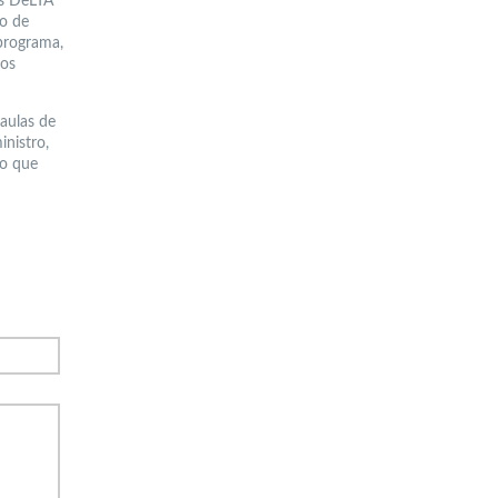
os DeLTA
io de
 programa,
los
 aulas de
inistro,
lo que