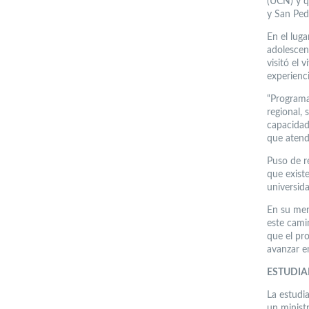
(UCN) y q
y San Ped
En el luga
adolescent
visitó el
experienci
“Programa
regional,
capacidad
que atend
Puso de re
que exist
universida
En su mens
este cami
que el pro
avanzar e
ESTUDIA
La estudi
un minist