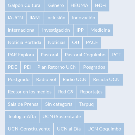
Galpón Cultural
Género
HEUMA
I+D+i
IAUCN
IIAM
Inclusión
Innovación
Internacional
Investigación
IPP
Medicina
Noticia Portada
Noticias
OIJ
PACE
PAR Explora
Pastoral
Pastoral Coquimbo
PCT
PDE
PEI
Plan Retorno UCN
Posgrados
Postgrado
Radio Sol
Radio UCN
Recicla UCN
Rector en los medios
Red G9
Reportajes
Sala de Prensa
Sin categoría
Tarpuq
Teología-Afta
UCN+Sustentable
UCN-Constituyente
UCN al Día
UCN Coquimbo