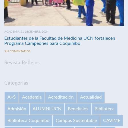
ACADEMIA 21 DICIEMBRE, 2024
Estudiantes de la Facultad de Medicina UCN fortalecen
Programa Campeones para Coquimbo
SIN COMENTARIOS
Revista Reflejos
Categorías
A+S
Academia
Acreditación
Actualidad
Admisión
ALUMNI UCN
Beneficios
Biblioteca
Biblioteca Coquimbo
Campus Sustentable
CAVIME