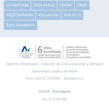
UCNteCuida
UCN Virtual
USQAI
VAEA
VilLTI SeMANN
Vinculación
Vive UCN
Éxito Académico
Derechos Reservados · Dirección de Comunicaciones y Admisión
Universidad Católica del Norte
Fono (56)(55) 2355081 · dicoa@ucn.cl
DICOA - Antofagasta
+56 55 2355 081