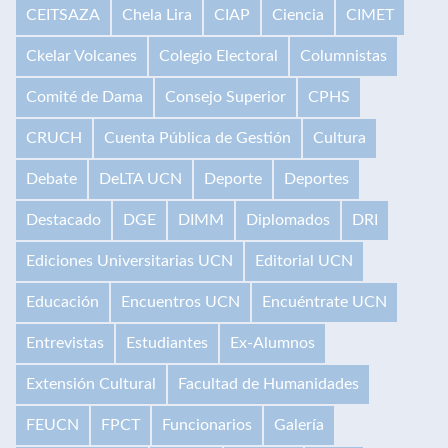
CEITSAZA
Chela Lira
CIAP
Ciencia
CIMET
Ckelar Volcanes
Colegio Electoral
Columnistas
Comité de Dama
Consejo Superior
CPHS
CRUCH
Cuenta Pública de Gestión
Cultura
Debate
DeLTA UCN
Deporte
Deportes
Destacado
DGE
DIMM
Diplomados
DRI
Ediciones Universitarias UCN
Editorial UCN
Educación
Encuentros UCN
Encuéntrate UCN
Entrevistas
Estudiantes
Ex-Alumnos
Extensión Cultural
Facultad de Humanidades
FEUCN
FPCT
Funcionarios
Galería