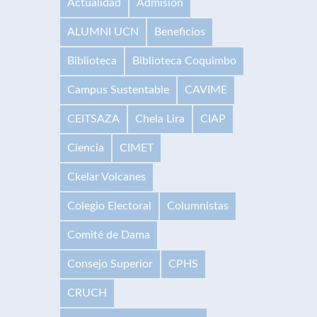
Actualidad
Admisión
ALUMNI UCN
Beneficios
Biblioteca
Biblioteca Coquimbo
Campus Sustentable
CAVIME
CEITSAZA
Chela Lira
CIAP
Ciencia
CIMET
Ckelar Volcanes
Colegio Electoral
Columnistas
Comité de Dama
Consejo Superior
CPHS
CRUCH