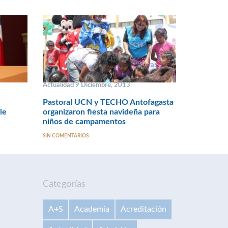
Actualidad 9 Diciembre, 2013
Pastoral UCN y TECHO Antofagasta
le
organizaron fiesta navideña para
niños de campamentos
SIN COMENTARIOS
Categorías
A+S
Academia
Acreditación