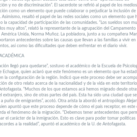
ón y no de discriminación”. El sacerdote se refirió al papel de los medio
ión como un elemento que puede colaborar o perjudicar la inclusión de 
. Asimismo, resaltó el papel de las redes sociales como un elemento que 
 la capacidad de participación de las comunidades. “Los sueldos son mu
ndos muy altos”, relató la representante de la agrupación del Campamento
 América Unida, Norma Muñoz. La pobladora, junto a su compañera Marj
ortaron antecedentes sobre las causas que llevan a las familias a vivir en
tos, así como las dificultades que deben enfrentar en el diario vivir.
 ACADÉMICA
ción llegó para quedarse”, sostuvo el académico de la Escuela de Psicolog
e Echague, quien aclaró que este fenómeno es un elemento que ha esta
en la configuración de la región. Indicó que este proceso debe ser acom
ión de otro relato acerca de la nacionalidad y de la vida en este territorio
ntofagasta. “Muchos de los que estamos acá hemos migrado desde otras
l extranjero, sino de otras partes del país. Esta ha sido una ciudad que s
 a puño de emigrantes”, acotó. Otra arista la abordó el antropólogo Aleja
uien apuntó que este proceso depende de cómo el país receptor, en este
orda el fenómeno de la migración. “Debemos tener antecedentes que per
r el carácter de la inmigración. Esto es clave para poder tomar políticas
acordes a la realidad”, apuntó el académico de la U. de Antofagasta.