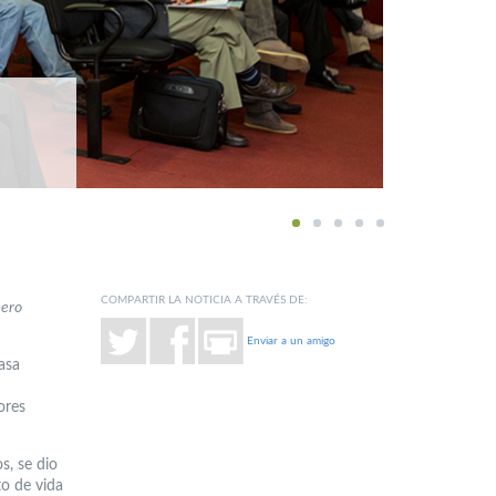
1
2
3
4
5
COMPARTIR LA NOTICIA A TRAVÉS DE:
mero
Enviar a un amigo
asa
ores
s, se dio
to de vida