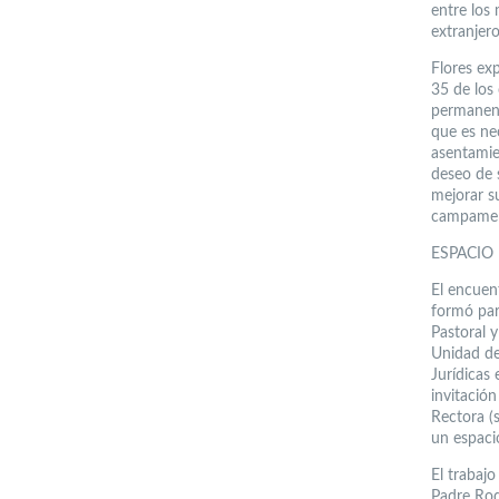
entre los
extranjer
Flores ex
35 de los
permanent
que es ne
asentamien
deseo de s
mejorar su
campament
ESPACIO
El encuen
formó par
Pastoral 
Unidad de
Jurídicas
invitación
Rectora (s
un espaci
El trabaj
Padre Rod