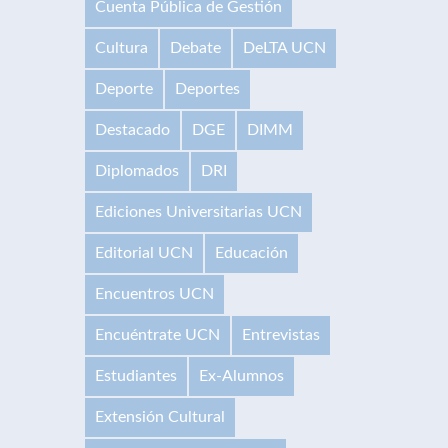
Cuenta Pública de Gestión
Cultura
Debate
DeLTA UCN
Deporte
Deportes
Destacado
DGE
DIMM
Diplomados
DRI
Ediciones Universitarias UCN
Editorial UCN
Educación
Encuentros UCN
Encuéntrate UCN
Entrevistas
Estudiantes
Ex-Alumnos
Extensión Cultural