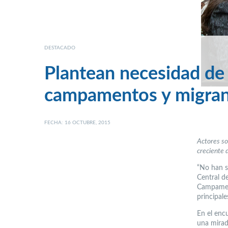
DESTACADO
Plantean necesidad de
campamentos y migran
FECHA: 16 OCTUBRE, 2015
Actores so
creciente d
“No han s
Central d
Campament
principale
En el encu
una mirada