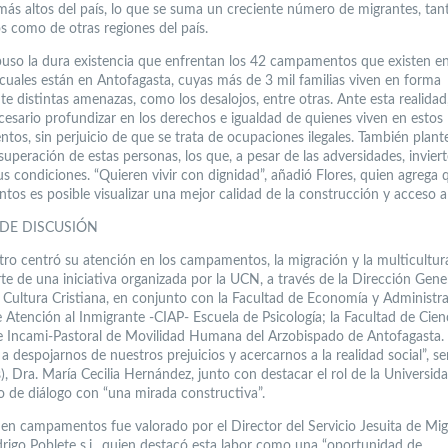
 más altos del país, lo que se suma un creciente número de migrantes, tan
os como de otras regiones del país.
puso la dura existencia que enfrentan los 42 campamentos que existen en 
 cuales están en Antofagasta, cuyas más de 3 mil familias viven en forma
e distintas amenazas, como los desalojos, entre otras. Ante esta realidad
cesario profundizar en los derechos e igualdad de quienes viven en estos
tos, sin perjuicio de que se trata de ocupaciones ilegales. También plant
uperación de estas personas, los que, a pesar de las adversidades, invier
s condiciones. “Quieren vivir con dignidad”, añadió Flores, quien agrega 
os es posible visualizar una mejor calidad de la construcción y acceso a 
 DE DISCUSIÓN
tro centró su atención en los campamentos, la migración y la multicultura
te de una iniciativa organizada por la UCN, a través de la Dirección Gene
y Cultura Cristiana, en conjunto con la Facultad de Economía y Administra
 Atención al Inmigrante -CIAP- Escuela de Psicología; la Facultad de Cien
 e Incami-Pastoral de Movilidad Humana del Arzobispado de Antofagasta.
 a despojarnos de nuestros prejuicios y acercarnos a la realidad social”, se
), Dra. María Cecilia Hernández, junto con destacar el rol de la Universida
o de diálogo con “una mirada constructiva”.
o en campamentos fue valorado por el Director del Servicio Jesuita de Mig
rigo Poblete s.j., quien destacó esta labor como una “oportunidad de