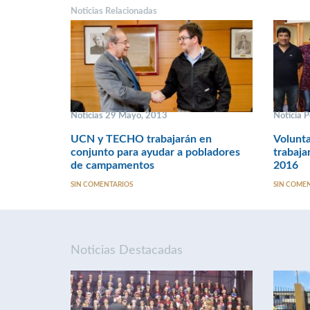
Noticias Relacionadas
Noticias 29 Mayo, 2013
Noticia P
UCN y TECHO trabajarán en
Volunta
conjunto para ayudar a pobladores
trabaja
de campamentos
2016
SIN COMENTARIOS
SIN COME
Noticias Destacadas