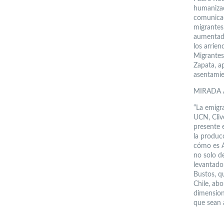
humanizaci
comunicac
migrantes
aumentado
los arrie
Migrantes
Zapata, ap
asentamien
MIRADA
“La emigra
UCN, Cliv
presente 
la producc
cómo es A
no solo de
levantado
Bustos, q
Chile, ab
dimensiona
que sean 