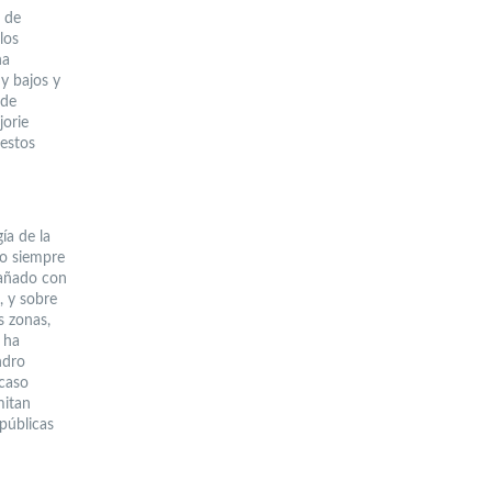
s de
los
ha
y bajos y
 de
orie
 estos
ía de la
do siempre
pañado con
, y sobre
 zonas,
e ha
ndro
 caso
mitan
 públicas