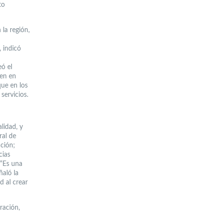
to
la región,
, indicó
eó el
ten en
que en los
servicios.
lidad, y
ral de
ción;
cias
 “Es una
ñaló la
d al crear
ración,